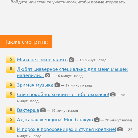
Войдите
или
станьте участником
, чтобы комментировать
Также смотрите:
Мы и не сомневались
5
— 15 минут назад
Любят...наверное специально для меня мышек
5
налепили...
— 16 минут назад
Зримая музыка
5
— 17 минут назад
Спи спокойно, хозяин - я тебя охраняю!
5
— 18
минут назад
Вахтерша
5
— 19 минут назад
Ах, какая женщина! Мне б такую
5
— 20 минут назад
И порох в пороховницах и стулья крепкие!
5
— 22
минуты назад