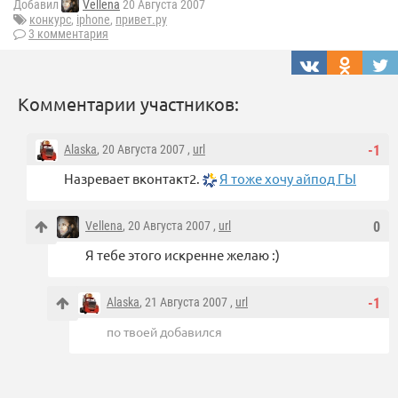
Добавил
Vellena
20 Августа 2007
конкурс
,
iphone
,
привет.ру
3 комментария
Комментарии участников:
Alaska
, 20 Августа 2007 ,
url
-1
Назревает вконтакт2.
Я тоже хочу айпод ГЫ
Vellena
, 20 Августа 2007 ,
url
0
Я тебе этого искренне желаю :)
Alaska
, 21 Августа 2007 ,
url
-1
по твоей добавился