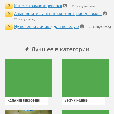
Кажется замаскировался
5
— 23 минуты назад
А наполнитель-то похоже холофайбер. Был...
5
—
25 минут назад
Ну поверни личико, дай поцелую
5
— 26 минут назад
Лучшее в категории
Кольский ашкрофтин
Вести с Родины