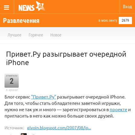
Вход
Развлечения
в мою ленту
2679
Лучшее
Горячее
Новое
Привет.Ру разыгрывает очередной
iPhone
отметили
2
в архиве
Блог-сервис
"Привет.Ру"
разыгрывает очередной iPhone.
Для того, чтобы стать обладателем заветной игрушки,
нужно не так уж и много — зарегистрироваться в
проекте
и
пригласить в него как можно больше своих друзей.
Источник:
elvoin.blogspot.com/2007/08/ip...