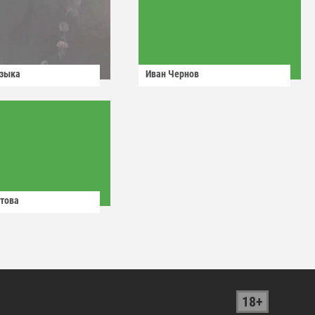
узыка
Иван Чернов
това
18+