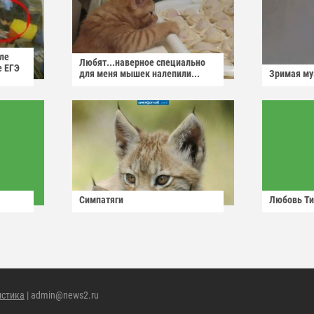
ле
Любят...наверное специально
е ЕГЭ
для меня мышек налепили...
Зримая м
Симпатяги
Любовь Ти
истика
| admin@news2.ru