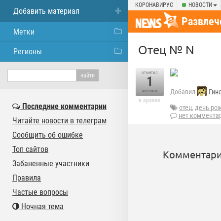
КОРОНАВИРУС
НОВОСТИ
Добавить материал
Развлеч
Метки
Отец № N
Регионы
отметил
1
Добавил
Гин
человек
в архиве
Последние комментарии
отец
,
день ро
нет коммента
Читайте новости в телеграм
Сообщить об ошибке
Топ сайтов
Комментари
Забаненные участники
Правила
Частые вопросы
Ночная тема