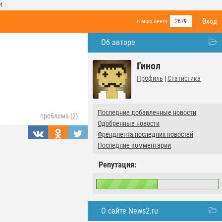
И
Вход
в мою ленту
2679
Об авторе
Гинол
Профиль
|
Статистика
Последние добавленные новости
проблема (2)
Одобренные новости
Френдлента последних новостей
Последние комментарии
Репутация:
О сайте News2.ru