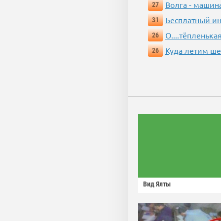
Волга - машин
27
Бесплатный ин
31
О....тёпленькая
26
Куда летим ш
26
Вид Ялты