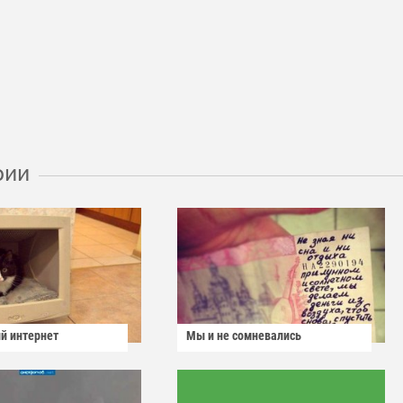
рии
й интернет
Мы и не сомневались