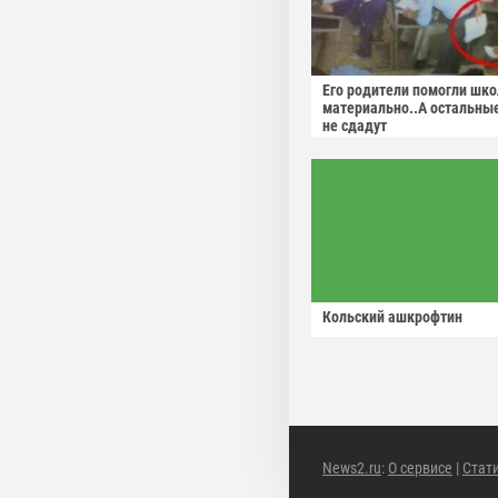
Его родители помогли шко
материально..А остальны
не сдадут
Кольский ашкрофтин
News2.ru
:
О сервисе
|
Стат