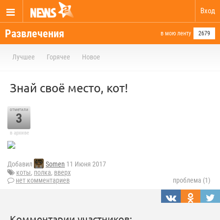
Вход
Развлечения
в мою ленту
2679
Лучшее
Горячее
Новое
Знай своё место, кот!
отметили
3
в архиве
Добавил
Somen
11 Июня 2017
коты
,
полка
,
вверх
нет комментариев
проблема (1)
Комментарии участников: