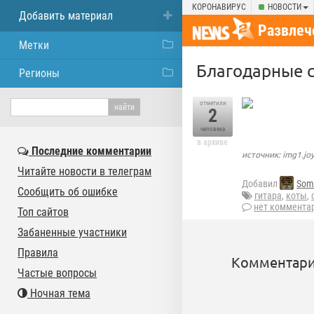
КОРОНАВИРУС
НОВОСТИ
Добавить материал
Развлеч
Метки
Благодарные 
Регионы
отметили
2
человека
в архиве
Последние комментарии
источник: img1.joy
Читайте новости в телеграм
Добавил
Som
Сообщить об ошибке
гитара
,
коты
,
нет коммента
Топ сайтов
Забаненные участники
Правила
Комментари
Частые вопросы
Ночная тема