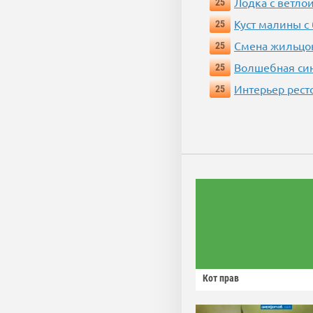
Лодка с ветло
25
Куст малины с
25
Смена жильцо
25
Волшебная си
25
Интерьер рест
25
Кот прав