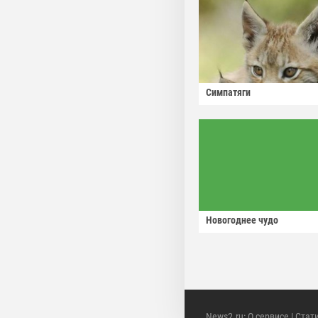
Симпатяги
Новогоднее чудо
News2.ru
:
О сервисе
|
Стат