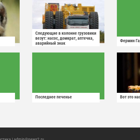
Следующие в колонне грузовики
везут: насос, домкрат, аптечка,
Фермин Га
аварийный знак
Последнее печенье
Вот это н
истика
| admin@news2.ru