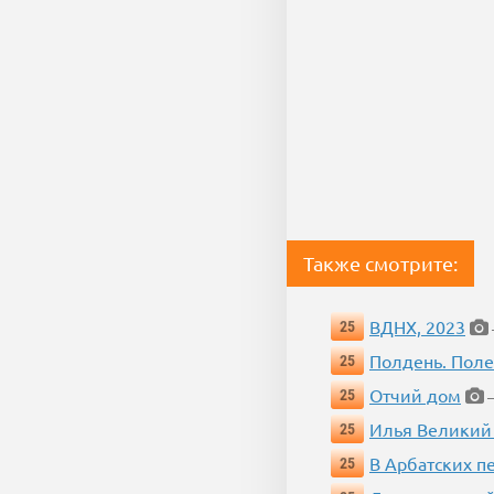
Также смотрите:
ВДНХ, 2023
25
Полдень. Пол
25
Отчий дом
25
—
Илья Великий
25
В Арбатских п
25