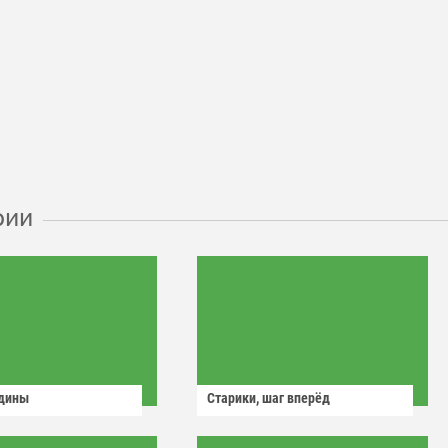
рии
одины
Старики, шаг вперёд