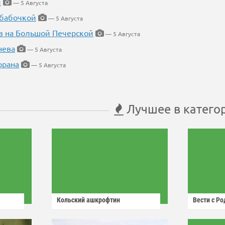
й
— 5 Августа
 бабочкой
— 5 Августа
в на Большой Печерской
— 5 Августа
нева
— 5 Августа
орана
— 5 Августа
Лучшее в катего
Кольский ашкрофтин
Вести с Р