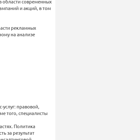
в области современных
мпаний и акций, в том
ласти рекламных
ному на анализе
-услуг: правовой,
оме того, специалисты
астях. Политика
ть за результат
онсалтинговой