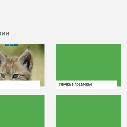
рии
Улочка в предгорье