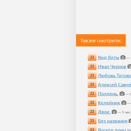
Также смотрите:
Вид Ялты
23
— 5
Иван Чернов
23
Любовь Титов
23
Алексей Савч
23
Полдень.
23
— 5
Келейник
23
— 
Двое.
23
— 5 час
Без названия
23
Восход луны н
23