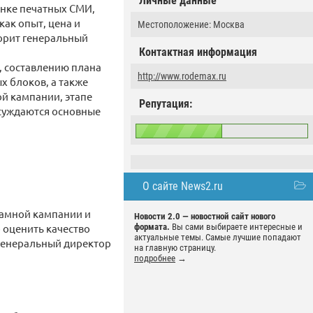
Личные данные
ынке печатных СМИ,
как опыт, цена и
Местоположение: Москва
ворит генеральный
Контактная информация
, составлению плана
http://www.rodemax.ru
х блоков, а также
й кампании, этапе
Репутация:
бсуждаются основные
О сайте News2.ru
ламной кампании и
Новости 2.0 — новостной сайт нового
 оценить качество
формата.
Вы сами выбираете интересные и
актуальные темы. Самые лучшие попадают
 генеральный директор
на главную страницу.
подробнее
→