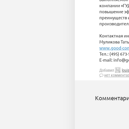
компании «ГУ
повышение эф
преимуществ 
производитель
Контактная и
Муликова Тат
www.good-cons
Тел.: (495) 673
E-mail: info@g
Добавил
loui
нет коммента
Комментари