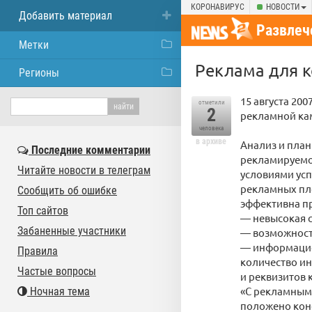
КОРОНАВИРУС
НОВОСТИ
Добавить материал
Развлеч
Метки
Реклама для к
Регионы
15 августа 200
отметили
2
рекламной ка
человека
в архиве
Анализ и план
Последние комментарии
рекламируемо
Читайте новости в телеграм
условиями ус
рекламных пл
Сообщить об ошибке
эффективна п
Топ сайтов
— невысокая 
Забаненные участники
— возможност
— информацио
Правила
количество ин
Частые вопросы
и реквизитов 
«С рекламным 
Ночная тема
положено кон