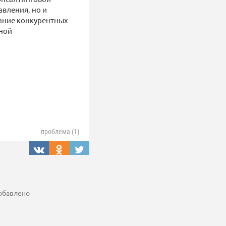
вления, но и
ание конкурентных
ьной
проблема (1)
добавлено