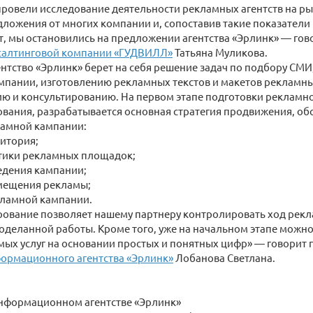
ровели исследование деятельности рекламных агентств на р
ложения от многих компании и, сопоставив такие показатели 
т, мы остановились на предложении агентства «Эрлинк» — го
салтинговой компании «ГУДВИЛЛ»
Татьяна Муликова.
нтство «Эрлинк» берет на себя решение задач по подбору СМИ
пании, изготовлению рекламных текстов и макетов рекламны
ю и консультированию. На первом этапе подготовки рекламно
вания, разрабатывается основная стратегия продвижения, о
амной кампании:
итория;
тики рекламных площадок;
едения кампании;
мещения рекламы;
ламной кампании.
ование позволяет нашему партнеру контролировать ход рек
оделанной работы. Кроме того, уже на начальном этапе можно
ых услуг на основании простых и понятных цифр» — говорит
ормационного агентства «Эрлинк»
Лобанова Светлана.
нформационном агентстве «Эрлинк»