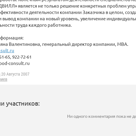
ДВИЛЛ» является не только решение конкретных проблем упра
фективности деятельности компании Заказчика в целом, созд
и вывод компании на новый уровень, увеличение индивидуал
ности труда каждого работника.
нформация:
ьяна Валентиновна, генеральный директор компании, МВА.
ult.ru
-51-65, 922-72-61
ood-consult.ru
s
20 Августа 2007
риев
и участников:
Ни одного комментария пока не 