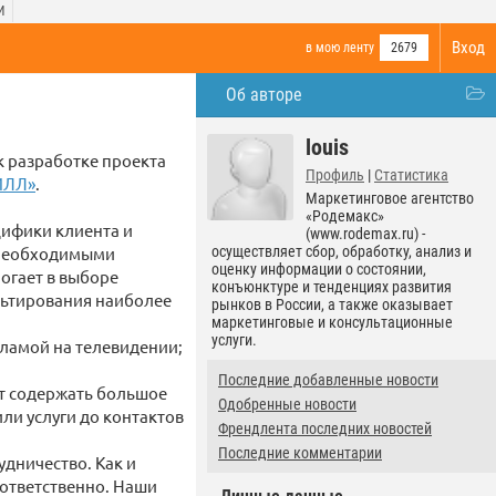
И
Вход
в мою ленту
2679
Об авторе
louis
к разработке проекта
Профиль
|
Статистика
ИЛЛ»
.
Маркетинговое агентство
«Родемакс»
цифики клиента и
(www.rodemax.ru) -
я необходимыми
осуществляет сбор, обработку, анализ и
оценку информации о состоянии,
огает в выборе
конъюнктуре и тенденциях развития
льтирования наиболее
рынков в России, а также оказывает
маркетинговые и консультационные
услуги.
ламой на телевидении;
Последние добавленные новости
т содержать большое
Одобренные новости
ли услуги до контактов
Френдлента последних новостей
Последние комментарии
дничество. Как и
ответственно. Наши