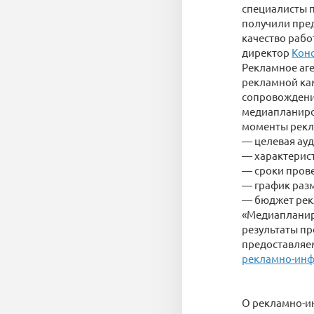
специалисты п
получили пред
качество рабо
директор
Кон
Рекламное аге
рекламной кам
сопровождени
медиапланиро
моменты рекл
— целевая ауд
— характерис
— сроки пров
— график раз
— бюджет рек
«Медиапланир
результаты пр
предоставляем
рекламно-инф
О рекламно-и