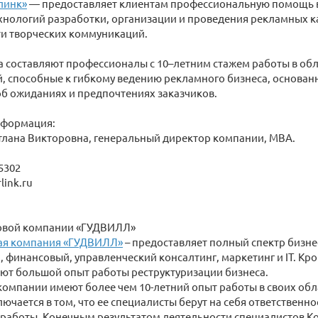
линк»
— предоставляет клиентам профессиональную помощь 
нологий разработки, организации и проведения рекламных ка
ти творческих коммуникаций.
а составляют профессионалы с 10–летним стажем работы в об
 способные к гибкому ведению рекламного бизнеса, основан
б ожиданиях и предпочтениях заказчиков.
нформация:
тлана Викторовна, генеральный директор компании, МВА.
-5302
link.ru
овой компании «ГУДВИЛЛ»
ая компания «ГУДВИЛЛ»
– предоставляет полный спектр бизнес
, финансовый, управленческий консалтинг, маркетинг и IT. Кр
ют большой опыт работы реструктуризации бизнеса.
омпании имеют более чем 10-летний опыт работы в своих обл
ючается в том, что ее специалисты берут на себя ответственнос
работы. Конечным результатом деятельности специалистов К