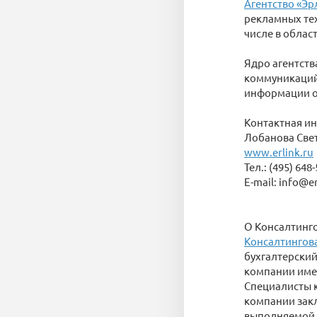
Агентство «Эр
рекламных тех
числе в облас
Ядро агентств
коммуникаций,
информации о
Контактная и
Лобанова Све
www.erlink.ru
Тел.: (495) 648
E-mail: info@er
О Консалтинг
Консалтингов
бухгалтерский
компании име
Специалисты к
компании закл
выполняемой 