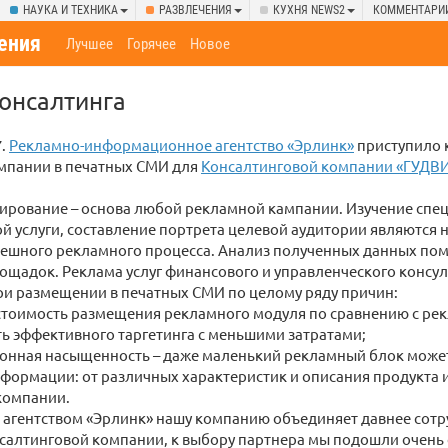
НАУКА И ТЕХНИКА
РАЗВЛЕЧЕНИЯ
КУХНЯ NEWS2
КОММЕНТАРИ
ения
Лучшее
Горячее
Новое
онсалтинга
7.
Рекламно-информационное агентство «Эрлинк»
приступило 
мпании в печатных СМИ для
Консалтинговой компании «ГУДВ
ирование – основа любой рекламной кампании. Изучение спе
й услуги, составление портрета целевой аудитории являютс
пешного рекламного процесса. Анализ полученных данных пом
ощадок. Реклама услуг финансового и управленческого консу
ри размещении в печатных СМИ по целому ряду причин:
стоимость размещения рекламного модуля по сравнению с рек
ь эффективного таргетинга с меньшими затратами;
нная насыщенность – даже маленький рекламный блок може
формации: от различных характеристик и описания продукта и
компании.
агентством «Эрлинк» нашу компанию объединяет давнее сотру
салтинговой компании, к выбору партнера мы подошли очень 