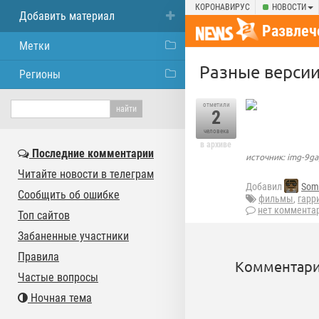
КОРОНАВИРУС
НОВОСТИ
Добавить материал
Развлеч
Метки
Разные версии
Регионы
отметили
2
человека
в архиве
Последние комментарии
источник: img-9g
Читайте новости в телеграм
Добавил
Som
Сообщить об ошибке
фильмы
,
гарр
нет коммента
Топ сайтов
Забаненные участники
Правила
Комментари
Частые вопросы
Ночная тема