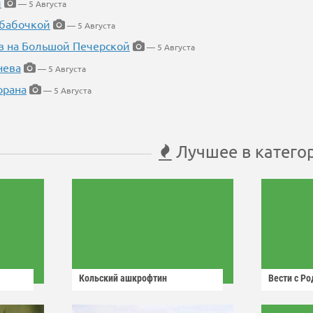
й
— 5 Августа
 бабочкой
— 5 Августа
в на Большой Печерской
— 5 Августа
нева
— 5 Августа
орана
— 5 Августа
Лучшее в катего
Кольский ашкрофтин
Вести с Р