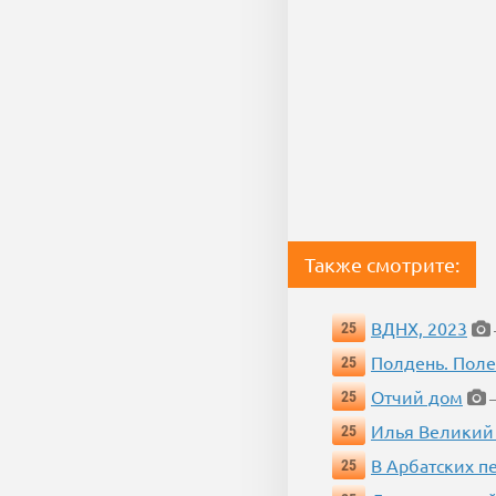
Также смотрите:
ВДНХ, 2023
25
Полдень. Пол
25
Отчий дом
25
—
Илья Великий
25
В Арбатских п
25