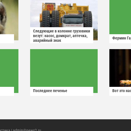
Следующие в колонне грузовики
везут: насос, домкрат, аптечка,
Фермин Га
аварийный знак
Последнее печенье
Вот это н
истика
| admin@news2.ru