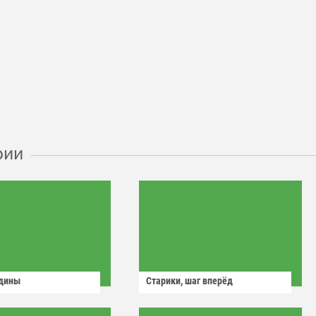
рии
одины
Старики, шаг вперёд