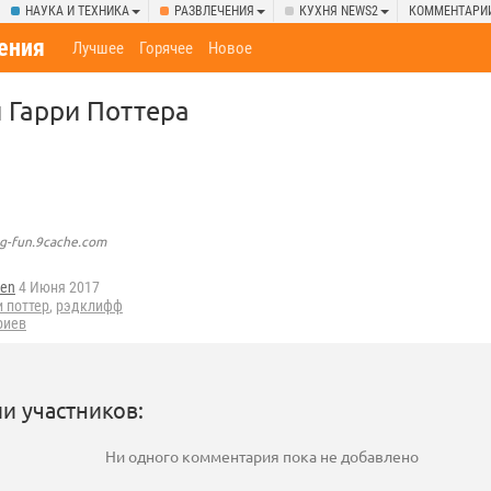
НАУКА И ТЕХНИКА
РАЗВЛЕЧЕНИЯ
КУХНЯ NEWS2
КОММЕНТАРИ
ения
Лучшее
Горячее
Новое
 Гарри Поттера
ag-fun.9cache.com
en
4 Июня 2017
и поттер
,
рэдклифф
риев
и участников:
Ни одного комментария пока не добавлено