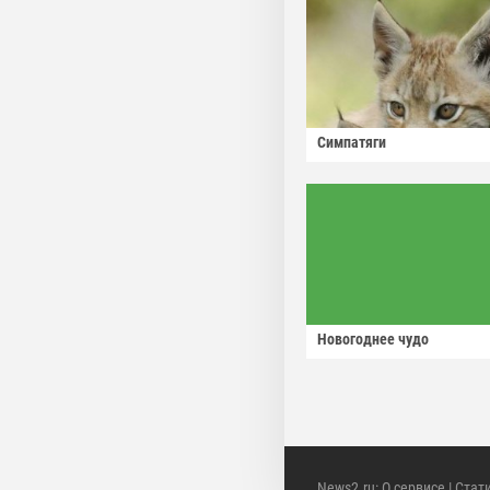
Симпатяги
Новогоднее чудо
News2.ru
:
О сервисе
|
Стат