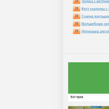
Лодка с ветло
25
Куст малины с
25
Смена жильцо
25
Волшебная си
25
Интерьер рест
25
Кот прав