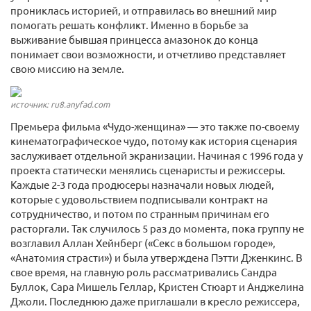
прониклась историей, и отправилась во внешний мир
помогать решать конфликт. Именно в борьбе за
выживание бывшая принцесса амазонок до конца
понимает свои возможности, и отчетливо представляет
свою миссию на земле.
источник: ru8.anyfad.com
Премьера фильма «Чудо-женщина» — это также по-своему
кинематографическое чудо, потому как история сценария
заслуживает отдельной экранизации. Начиная с 1996 года у
проекта статически менялись сценаристы и режиссеры.
Каждые 2-3 года продюсеры назначали новых людей,
которые с удовольствием подписывали контракт на
сотрудничество, и потом по странным причинам его
расторгали. Так случилось 5 раз до момента, пока группу не
возглавил Аллан Хейнберг («Секс в большом городе»,
«Анатомия страсти») и была утверждена Пэтти Дженкинс. В
свое время, на главную роль рассматривались Сандра
Буллок, Сара Мишель Геллар, Кристен Стюарт и Анджелина
Джоли. Последнюю даже приглашали в кресло режиссера,