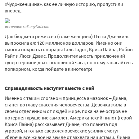
«Чудо-женщина», как ее личную историю, пропустили
вперед.
источник: ru3.anyfad.com
Для бюджета режиссер (тоже женщина) Пэтти Дженкинс
выпросила аж 120 миллионов долларов. Именно они
смогли покрыть гонорары Галь Гадот, Криса Пайна, Робин
Райт и Люси Дэвис. Продолжительность приключений
супер-героини два с половиной часа, поэтому запасайтесь
попкорном, когда пойдете в кинотеатр!
Справедливость наступит вместе с ней
Именно с таким слоганом принцесса амазонок – Диана,
станет во главу спасения человечества. Девочка жила в
своем отделенном от людей мире, пока на ее остров не
потерпел крушение самолет. Американский пилот (герой
Криса Пайна) рассказывает Диане, что планета под
угрозой, и только сверхчеловеческие усилия смогут
уберечь все живое на земле от захвата нацистами. Диана