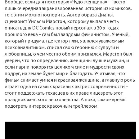
Вообще, если для некоторых «Чудо-женщина» — всего
лишь очередная экранизированная история из комиксов,
то с этим можно поспорить. Автор образа Дианы,
сценарист Уильям Марстон, которому выпала честь
описать для DC Comics новый персонаж в 30-х годах
прошлого века – сам был заядлым феминистом. Ученый,
который придумал детектор лжи, являлся уважаемым
психоаналитиком, списал свою героиню с супруги и
любовницы, о чем честно обоим признался. Марстон был
уверен, что по определению, женщины лучше мужчин, и
если парни покорятся целиком силе и мудрости своих
подруг, на земле будет мир и благодать. Учитывая, что
фильм снимает умная и красивая женщина, а главную роль
играет одна из самых красивых актрис современности –
стоит поддержать техасцев в их праве лицезреть этот
праздник женского верховенства. А пока, самое время
подогреть интерес красочным трейлером.