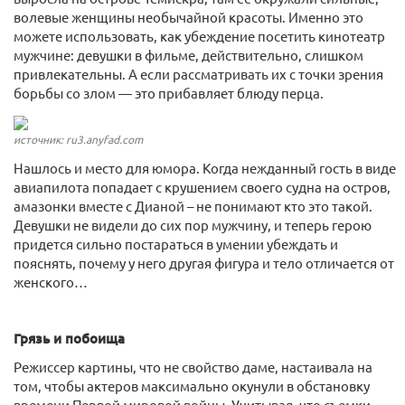
волевые женщины необычайной красоты. Именно это
можете использовать, как убеждение посетить кинотеатр
мужчине: девушки в фильме, действительно, слишком
привлекательны. А если рассматривать их с точки зрения
борьбы со злом — это прибавляет блюду перца.
источник: ru3.anyfad.com
Нашлось и место для юмора. Когда нежданный гость в виде
авиапилота попадает с крушением своего судна на остров,
амазонки вместе с Дианой – не понимают кто это такой.
Девушки не видели до сих пор мужчину, и теперь герою
придется сильно постараться в умении убеждать и
пояснять, почему у него другая фигура и тело отличается от
женского…
Грязь и побоища
Режиссер картины, что не свойство даме, настаивала на
том, чтобы актеров максимально окунули в обстановку
времени Первой мировой войны. Учитывая, что съемки