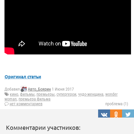
Оригинал статьи
Добавил
Авто_Боярин
1 Июня 2017
кино
,
фильмы
,
премьеры
,
супергерои
,
чудо-женщина
,
wonder
woman
,
премьера фильма
нет комментариев
проблема (1)
Комментарии участников: