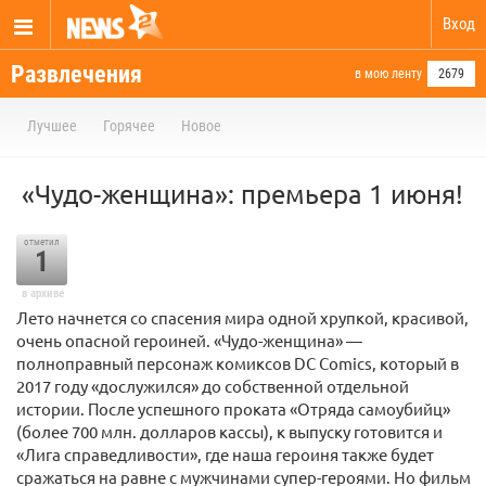
Вход
Развлечения
в мою ленту
2679
Лучшее
Горячее
Новое
«Чудо-женщина»: премьера 1 июня!
отметил
1
в архиве
Лето начнется со спасения мира одной хрупкой, красивой,
очень опасной героиней. «Чудо-женщина» —
полноправный персонаж комиксов DC Comics, который в
2017 году «дослужился» до собственной отдельной
истории. После успешного проката «Отряда самоубийц»
(более 700 млн. долларов кассы), к выпуску готовится и
«Лига справедливости», где наша героиня также будет
сражаться на равне с мужчинами супер-героями. Но фильм