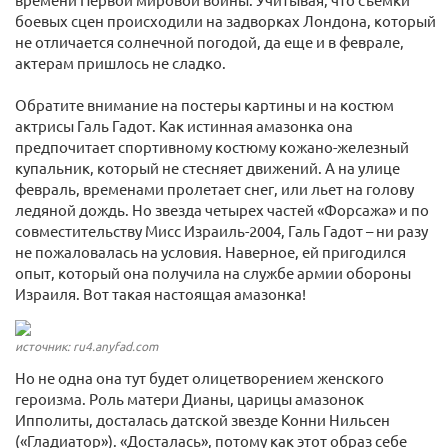
боевых сцен происходили на задворках Лондона, который
не отличается солнечной погодой, да еще и в феврале,
актерам пришлось не сладко.
Обратите внимание на постеры картины и на костюм
актрисы Галь Гадот. Как истинная амазонка она
предпочитает спортивному костюму кожано-железный
купальник, который не стесняет движений. А на улице
февраль, временами пролетает снег, или льет на голову
ледяной дождь. Но звезда четырех частей «Форсажа» и по
совместительству Мисс Израиль-2004, Галь Гадот – ни разу
не пожаловалась на условия. Наверное, ей пригодился
опыт, который она получила на службе армии обороны
Израиля. Вот такая настоящая амазонка!
источник: ru4.anyfad.com
Но не одна она тут будет олицетворением женского
героизма. Роль матери Дианы, царицы амазонок
Ипполиты, досталась датской звезде Конни Нильсен
(«Гладиатор»). «Досталась», потому как этот образ себе