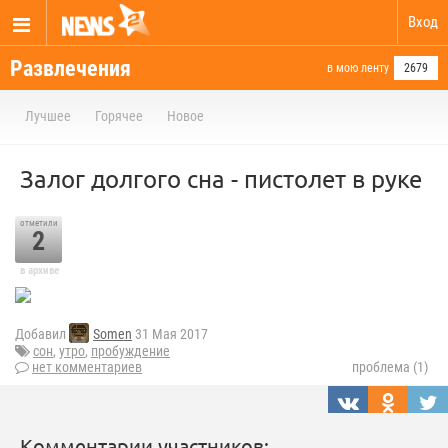
Вход
Развлечения
в мою ленту
2679
Лучшее
Горячее
Новое
Залог долгого сна - пистолет в руке
отметили
2
в архиве
Добавил
Somen
31 Мая 2017
сон
,
утро
,
пробуждение
нет комментариев
проблема (1)
Комментарии участников: