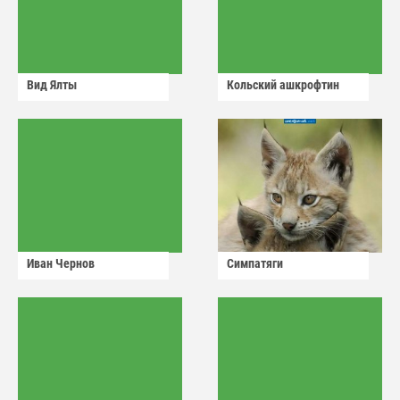
Вид Ялты
Кольский ашкрофтин
Иван Чернов
Симпатяги