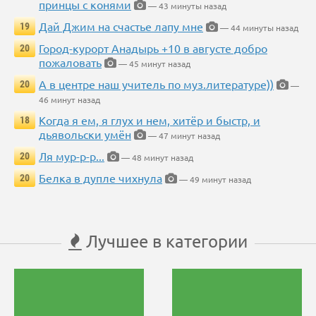
принцы с конями
— 43 минуты назад
Дай Джим на счастье лапу мне
19
— 44 минуты назад
Город-курорт Анадырь +10 в августе добро
20
пожаловать
— 45 минут назад
А в центре наш учитель по муз.литературе))
20
—
46 минут назад
Когда я ем, я глух и нем, хитёр и быстр, и
18
дьявольски умён
— 47 минут назад
Ля мур-р-р...
20
— 48 минут назад
Белка в дупле чихнула
20
— 49 минут назад
Лучшее в категории