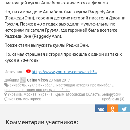
настоящей куклы Аннабель отличается от фильма.
Но, на самом деле Аннабель была кукла Raggedy Ann
(Раджеди Энн), героиня детских историй писателя Джонни
Груэля. Позже в 40-х годах выходили мультфильмы по
историям писателя Груэля, где героиней была все таже
Раджеди Энн (Raggedy Ann).
Позже стали выпускать куклы Рэджи Энн.
Но, самая страшная история произошла с одной из таких
кукол в 70-е годы.
Источник:
https://www.youtube.com/watch?...
Добавил
Galina Vilson
23 Мая 2017
аннабель
,
кукла аннабель
,
настоящая история про аннабель
,
реальная история про куклу аннабель
Украина
,
Москва
,
Украина. Крым
,
Мосовская Область
,
Белоруссии
нет комментариев
проблема (3)
Комментарии участников: