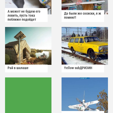
А может не будем его
Да были же сосиски, я ж
ловить, пусть тока
помню!!
поближе подойдет
Рай в шалаше
Yellow subДРИЗИН