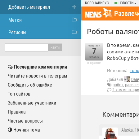
КОРОНАВИРУС
НОВОСТИ
Добавить материал
Развлеч
Метки
Роботы валяют
Регионы
В то время, к
отметили
7
своими атлети
RoboCup у бот
человек
в архиве
Последние комментарии
Источник:
robo
Читайте новости в телеграм
Добавил
Dan
Сообщить об ошибке
робот
,
развле
2 комментари
Топ сайтов
Забаненные участники
Правила
Комментари
Частые вопросы
Ночная тема
Alaska
, 1