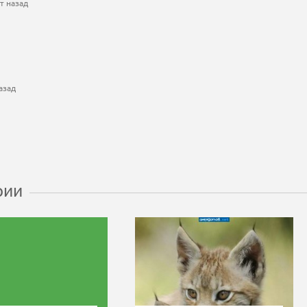
т назад
азад
рии