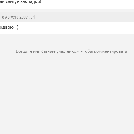
й сайт, в закладки!
 18 Августа 2007 ,
url
одарю =)
Войдите
или
станьте участником
, чтобы комментировать