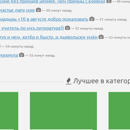
кони без принцев ценнее, чем принцы с конями
— 49 мину
частье лапу мне
— 50 минут назад
Анадырь +10 в августе добро пожаловать
— 51 минуту назад
 учитель по муз.литературе))
— 52 минуты назад
глух и нем, хитёр и быстр, и дьявольски умён
— 53 минуты н
— 54 минуты назад
 чихнула
— 55 минут назад
Лучшее в катего