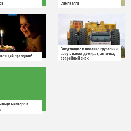
ов
Симпатяги
Следующие в колонне грузовики
везут: насос, домкрат, аптечка,
астоящий праздник!
аварийный знак
ыльцо мистера и
д