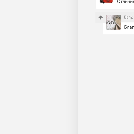
Отличны
Dany
,
Благ