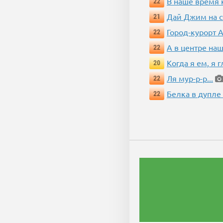
В наше время 
22
Дай Джим на с
21
Город-курорт 
22
А в центре наш
22
Когда я ем, я 
20
Ля мур-р-р...
22
Белка в дупле
22