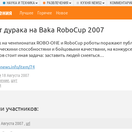
НАУКА И ТЕХНИКА
РАЗВЛЕЧЕНИЯ
КУХНЯ NEWS2
КОММЕНТАРИ
ения
Лучшее
Горячее
Новое
 дурака на Baka RoboCup 2007
ак на чемпионатах ROBO-ONE и RoboCup роботы поражают пуб
ческими способностями и бойцовыми качествами, на конкурсе
ов стоит иная задача: заставить людей смеяться…
news.info/item/74
y
18 Августа 2007
чение
,
шут
я
и участников:
8 Августа 2007 ,
url