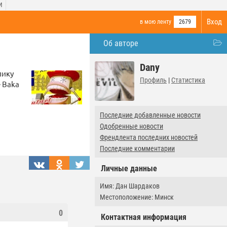
И
Вход
в мою ленту
2679
Об авторе
Dany
лику
Профиль
|
Статистика
 Baka
Последние добавленные новости
Одобренные новости
Френдлента последних новостей
Последние комментарии
Личные данные
Имя: Дан Шардаков
Местоположение: Минск
0
Контактная информация