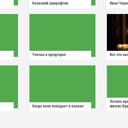
Кольский ашкрофтин
Иван Черн
Улочка в предгорье
Вот это н
Летнее кр
Когда волк попадает в капкан
миссис Ву