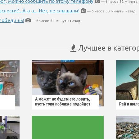
рог, можно сообщить по этому телефону
— 6 часов 52 минуты
ности?.. А-а-а... Нет, не слышали!
— 6 часов 53 минуты назад
победишь!
— 6 часов 54 минуты назад
Лучшее в катего
А может не будем его ловить,
пусть тока поближе подойдет
Рай в шал