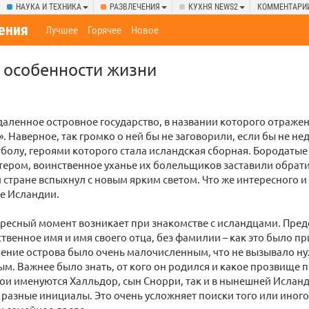
НАУКА И ТЕХНИКА
РАЗВЛЕЧЕНИЯ
КУХНЯ NEWS2
КОММЕНТАРИ
ения
Лучшее
Горячее
Новое
 особенности жизни
даленное островное государство, в названии которого отраже
». Наверное, так громко о ней бы не заговорили, если бы не н
болу, героями которого стала исландская сборная. Бородаты
ером, воинственное уханье их болельщиков заставили обрати
й стране вспыхнул с новым ярким светом. Что же интересного 
е Исландии.
ресный момент возникает при знакомстве с исландцами. Пред
твенное имя и имя своего отца, без фамилии – как это было пр
ление острова было очень малочисленным, что не вызывало н
. Важнее было знать, от кого он родился и какое прозвище по
ои именуются Халльдор, сын Снорри, так и в нынешней Исланди
х разные инициалы. Это очень усложняет поиски того или иного