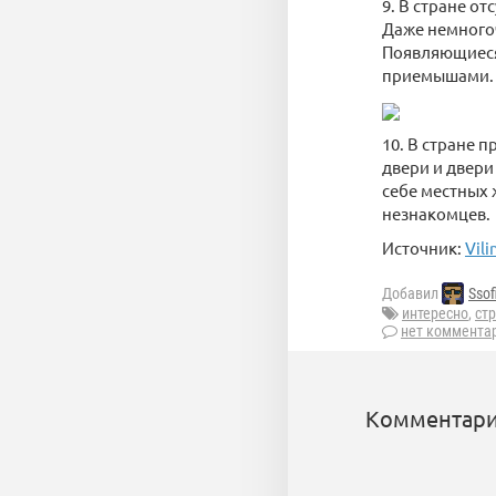
9. В стране о
Даже немного
Появляющиеся
приемышами.
10. В стране 
двери и двери
себе местных 
незнакомцев.
Источник:
Vili
Добавил
Ssof
интересно
,
ст
нет коммента
Комментари