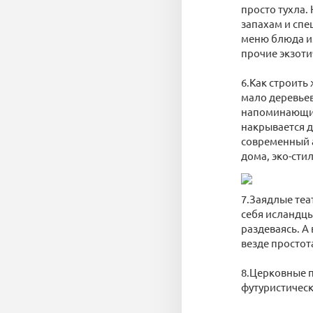
просто тухла.
запахам и спе
меню блюда из
прочие экзоти
6.Как строить
мало деревьев
напоминающие
накрывается д
современный а
дома, эко-стил
7.Заядлые теа
себя исландцы 
раздеваясь. А
везде простот
8.Церковные п
футуристическ