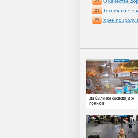
О качестве до
21
Техника безопас
21
Хрен природу 
21
Да были же сосиски, я ж
помню!!