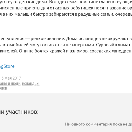
тсутствуют детские дома. Вот где семья поистине главенствующа
численные приюты для отказных ребятишек носят название в
 в них малыши быстро забираются в радушные семьи, очеред
преступления — редкое явление. Дома исландцев не окружают 
 автомобилей могут оставаться незапертыми. Суровый климат
жителей. Они не боятся кражей и взломов, соседских «внедре
ngStore
i
5 Мая 2017
раны и люди
,
исландцы
риев
и участников:
Ни одного комментария пока не 