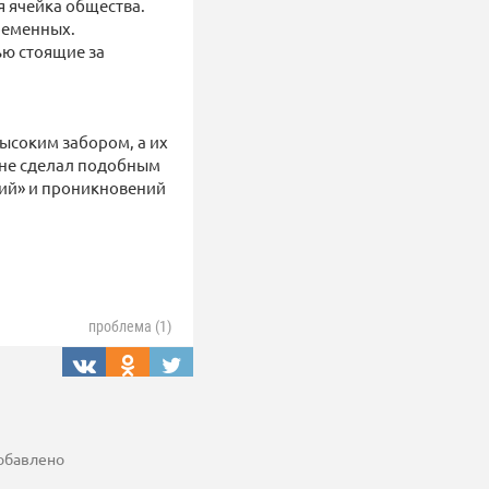
я ячейка общества.
ременных.
ью стоящие за
высоким забором, а их
 не сделал подобным
ний» и проникновений
проблема (1)
добавлено