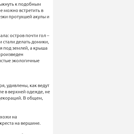
выкнуть к подобным
е можно встретить в
езки протухшей акулы и
ала: остров почти гол –
и стали делать домики,
 под землей, а крыша
 произведен
чистые экологичные
ря, удивлены, как ведут
але в верхней одежде, не
 декораций. В общем,
охожи на
креста на вершине.