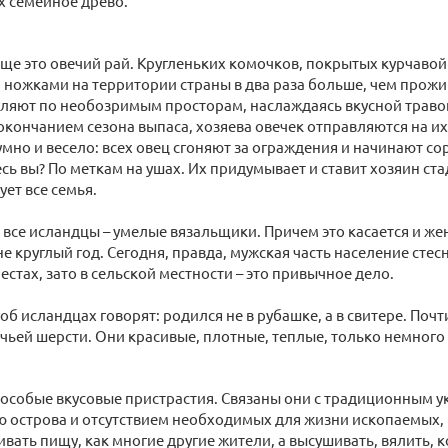
х семейное древо.
еще это овечий рай. Кругленьких комочков, покрытых курчавой
 ножками на территории страны в два раза больше, чем про
уляют по необозримым просторам, наслаждаясь вкусной траво
окончанием сезона выпаса, хозяева овечек отправляются на и
умно и весело: всех овец сгоняют за ограждения и начинают сор
сь вы? По меткам на ушах. Их придумывает и ставит хозяин стад
ует все семья.
 все исландцы – умелые вязальщики. Причем это касается и ж
 не круглый год. Сегодня, правда, мужская часть население сте
естах, зато в сельской местности – это привычное дело.
об исландцах говорят: родился не в рубашке, а в свитере. Почт
ечьей шерсти. Они красивые, плотные, теплые, только немного
 особые вкусовые пристрастия. Связаны они с традиционным ук
ю острова и отсутствием необходимых для жизни ископаемых
ивать пищу, как многие другие жители, а высушивать, вялить, к