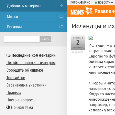
КОРОНАВИРУС
НОВОСТИ
Добавить материал
Развлеч
Метки
Исландцы и их
Регионы
отметили
2
Исландия – от
человека
«страна льдов
в архиве
Последние комментарии
Европы по фут
боевым характ
Читайте новости в телеграм
Интерес к это
Сообщить об ошибке
нам посещени
Топ сайтов
1.Первый инте
Забаненные участники
называют собс
Правила
Когда-то насе
новорожденным
Частые вопросы
например, гер
Ночная тема
человек у все