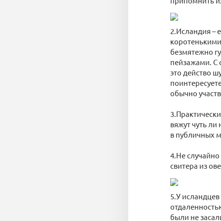
припомнить и
2.Исландия – 
коротенькими
безмятежно г
пейзажами. С 
это действо ш
поинтересуете
обычно участв
3.Практически
вяжут чуть ли
в публичных м
4.Не случайно 
свитера из ов
5.У исландцев
отдаленность
были не засал