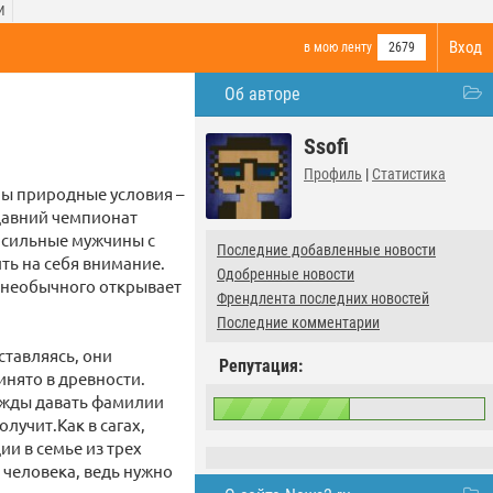
И
Вход
в мою ленту
2679
Об авторе
Ssofi
Профиль
|
Статистика
ны природные условия –
едавний чемпионат
е сильные мужчины с
Последние добавленные новости
ть на себя внимание.
Одобренные новости
и необычного открывает
Френдлента последних новостей
Последние комментарии
ставляясь, они
Репутация:
инято в древности.
ужды давать фамилии
лучит.Как в сагах,
и в семье из трех
 человека, ведь нужно