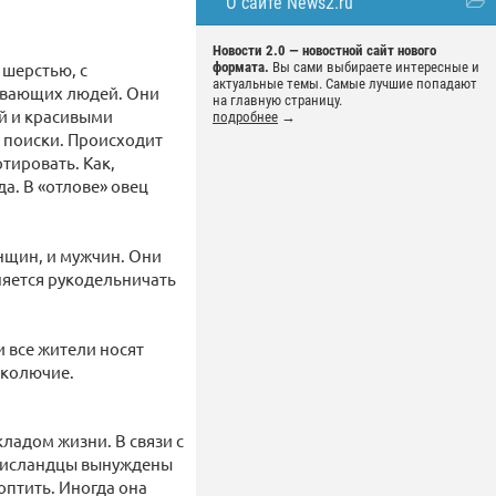
О сайте News2.ru
Новости 2.0 — новостной сайт нового
формата.
Вы сами выбираете интересные и
 шерстью, с
актуальные темы. Самые лучшие попадают
живающих людей. Они
на главную страницу.
й и красивыми
подробнее
→
х поиски. Происходит
тировать. Как,
а. В «отлове» овец
енщин, и мужчин. Они
сняется рукодельничать
и все жители носят
 колючие.
ладом жизни. В связи с
, исландцы вынуждены
оптить. Иногда она