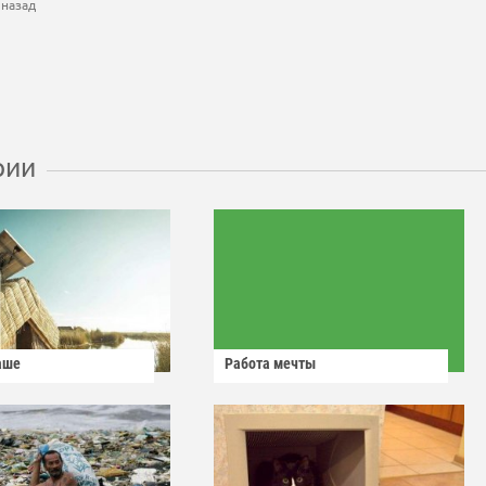
 назад
рии
аше
Работа мечты