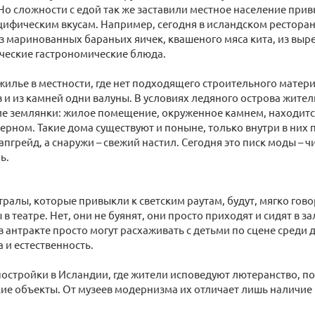
 Но сложности с едой так же заставили местное население при
цифическим вкусам. Например, сегодня в исландском ресторан
 маринованных бараньих яичек, квашеного мяса кита, из выр
ческие гастрономические блюда.
 жилье в местности, где нет подходящего строительного матери
 и из камней одни валуны. В условиях ледяного острова жител
 землянки: жилое помещение, окруженное камнем, находится
ерном. Такие дома существуют и поныне, только внутри в них
пгрейд, а снаружи – свежий настил. Сегодня это писк моды – 
ь.
тралы, которые привыкли к светским раутам, будут, мягко гово
в театре. Нет, они не буянят, они просто приходят и сидят в з
 в антракте просто могут расхаживать с детьми по сцене среди
а и естественность.
остройки в Исландии, где жители исповедуют лютеранство, п
ие объекты. От музеев модернизма их отличает лишь наличие 