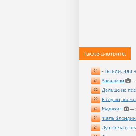
Также смотрите:
- Ты иди, иди 
21
Завалили
21
— 
Дальше не пое
22
В глуши, во мр
22
Маджонг
21
— 6
100% блондин
21
Луч света в те
21