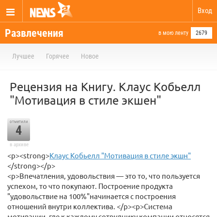
Вход
Развлечения
в мою ленту
2679
Лучшее
Горячее
Новое
Рецензия на Книгу. Клаус Кобьелл
"Мотивация в стиле экшен"
отметили
4
в архиве
<p><strong>
Клаус Кобьелл "Мотивация в стиле экшн"
</strong></p>
<p>Впечатления, удовольствия — это то, что пользуется
успехом, то что покупают. Построение продукта
"удовольствие на 100%"начинается с построения
отношений внутри коллектива. </p><p>Система
мотивации, где к каждому сотруднику компании относятся