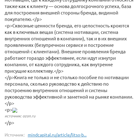
также как к клиенту — основа долгосрочного успеха, база
для построения внешней стороны бренда, видимой
покупателю.</p>
<p>Сквозные ценности бренда, его целостность кроются
как в ключевых вещах (система мотивации, система
внутренних отношений в компании), так и в их внешних
проявлениях (безупречном сервисе и построение
отношений с клиентами). Внешние проявления бренда
работают гораздо эффективнее, если идут изнутри
компании, от каждого сотрудника, как внутренне
присущие коллективу.</p>
</p>Книга не только и не столько пособие по мотивации
персонала, сколько руководство к действию по
построению внутренних отношений и системы
руководства эффективной и заметной на рынке компании.
</p>
<p>
источник: ozon.ru
</p>
Источник:
mindcapital.ru/article/litso-b...