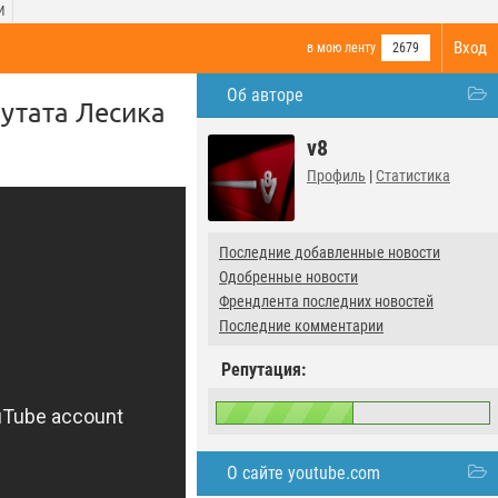
И
Вход
в мою ленту
2679
Об авторе
путата Лесика
v8
Профиль
|
Статистика
Последние добавленные новости
Одобренные новости
Френдлента последних новостей
Последние комментарии
Репутация:
О сайте youtube.com