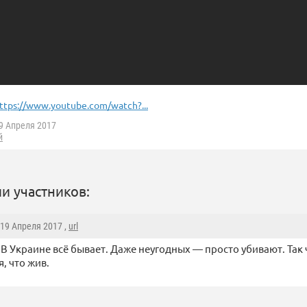
ttps://www.youtube.com/watch?...
9 Апреля 2017
й
и участников:
 19 Апреля 2017 ,
url
 В Украине всё бывает. Даже неугодных — просто убивают. Так 
я, что жив.