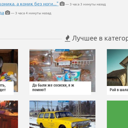
оника, а коник без ноги..."
— 3 часа 3 минуты назад
да
— 3 часа 4 минуты назад
Лучшее в катего
ить,
Да были же сосиски, я ж
йдет
помню!!
Рай в шал