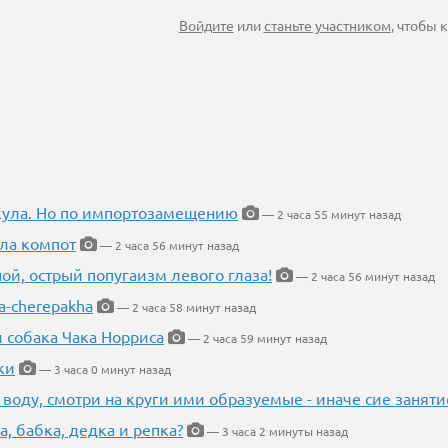
Войдите
или
станьте участником
, чтобы
кула. Но по импортозамещению
— 2 часа 55 минут назад
ла компот
— 2 часа 56 минут назад
ной, острый попугаизм левого глаза!
— 2 часа 56 минут назад
a-cherepakha
— 2 часа 58 минут назад
и собака Чака Норриса
— 2 часа 59 минут назад
ки
— 3 часа 0 минут назад
 воду, смотри на круги ими образуемые - иначе сие занят
а, бабка, дедка и репка?
— 3 часа 2 минуты назад