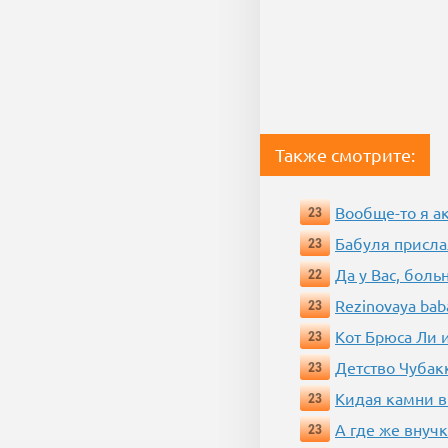
Также смотрите:
Вообще-то я а
23
Бабуля присла
23
Да у Вас, боль
22
Rezinovaya bab
23
Кот Брюса Ли 
23
Детство Чубак
23
Кидая камни в
23
А где же внучк
23