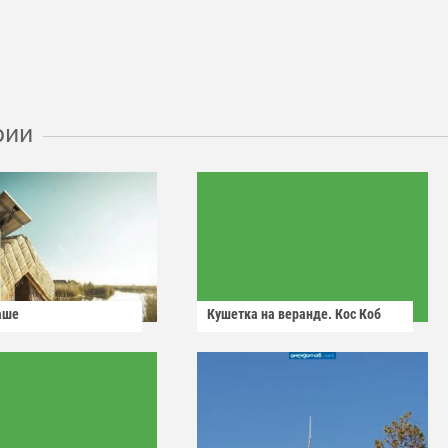
рии
аше
Кушетка на веранде. Кос Коб