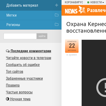
КОРОНАВИРУС
НОВОСТИ
Добавить материал
Развлеч
Метки
Охрана Кернес
Регионы
восстановленн
отметили
22
Последние комментарии
человека
в архиве
Читайте новости в телеграм
Сообщить об ошибке
Топ сайтов
Забаненные участники
Правила
Частые вопросы
Ночная тема