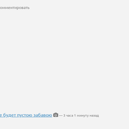
 комментировать
ие будет пустою забавою
— 3 часа 1 минуту назад