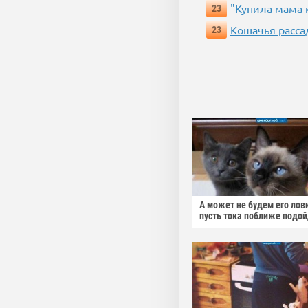
"Купила мама к
23
Кошачья расса
23
А может не будем его лов
пусть тока поближе подо