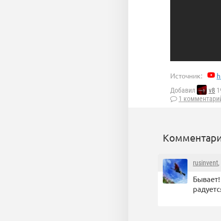
Источник:
h
Добавил
v8
1
1 комментари
Комментари
rusinvent
,
Бывает!
радуетс