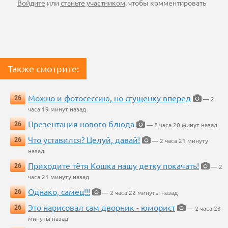
Войдите
или
станьте участником
, чтобы комментировать
Также смотрите:
Можно и фотосессию, но сгущенку вперед
26
— 2
часа 19 минут назад
Презентация нового блюда
26
— 2 часа 20 минут назад
Что уставился? Целуй, давай!
26
— 2 часа 21 минуту
назад
Приходите тётя Кошка нашу детку покачать!
26
— 2
часа 21 минуту назад
Однако, самец!!!
26
— 2 часа 22 минуты назад
Это нарисовал сам дворник - юморист
26
— 2 часа 23
минуты назад