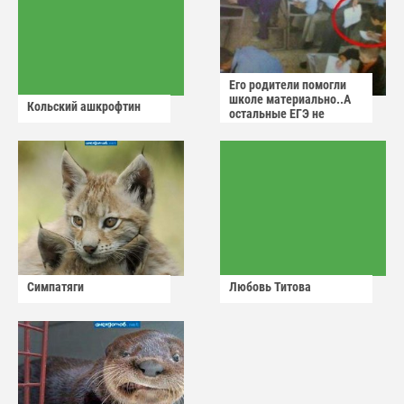
Его родители помогли
школе материально..А
Кольский ашкрофтин
остальные ЕГЭ не
сдадут
Симпатяги
Любовь Титова