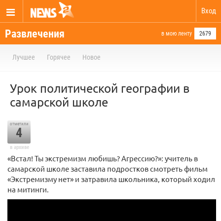
Вход
Развлечения
в мою ленту
2679
Лучшее
Горячее
Новое
Урок политической географии в
самарской школе
отметили
4
в архиве
«Встал! Ты экстремизм любишь? Агрессию?»: учитель в
самарской школе заставила подростков смотреть фильм
«Экстремизму нет» и затравила школьника, который ходил
на митинги.