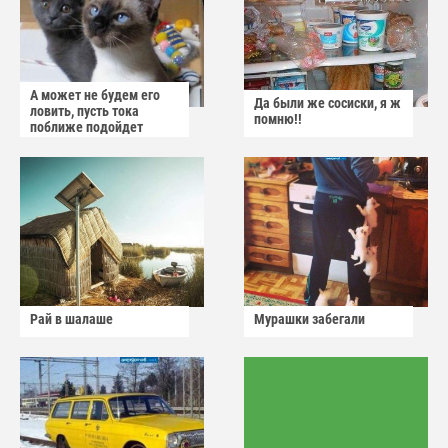
А может не будем его
Да были же сосиски, я ж
ловить, пусть тока
помню!!
поближе подойдет
Рай в шалаше
Мурашки забегали