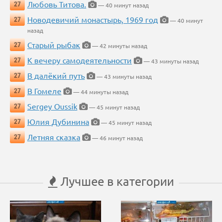
Любовь Титова.
27
— 40 минут назад
Новодевичий монастырь, 1969 год
27
— 40 минут
назад
Старый рыбак
27
— 42 минуты назад
К вечеру самодеятельности
27
— 43 минуты назад
В далёкий путь
27
— 43 минуты назад
В Гомеле
27
— 44 минуты назад
Sergey Oussik
27
— 45 минут назад
Юлия Дубинина
27
— 45 минут назад
Летняя сказка
27
— 46 минут назад
Лучшее в категории