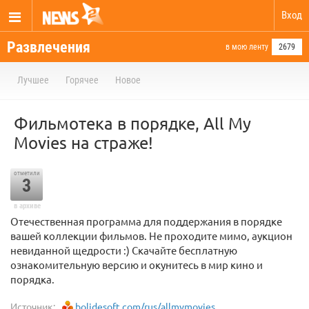
Вход
Развлечения
в мою ленту
2679
Лучшее
Горячее
Новое
Фильмотека в порядке, All My
Movies на страже!
отметили
3
в архиве
Отечественная программа для поддержания в порядке
вашей коллекции фильмов. Не проходите мимо, аукцион
невиданной щедрости :) Скачайте бесплатную
ознакомительную версию и окунитесь в мир кино и
порядка.
Источник:
bolidesoft.com/rus/allmymovies...