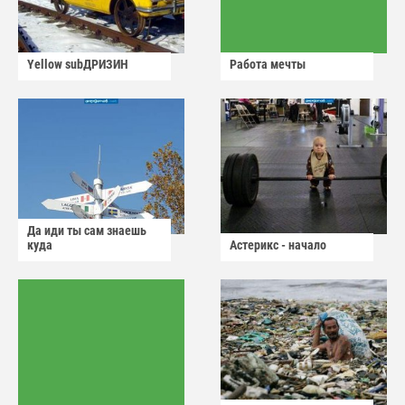
Yellow subДРИЗИН
Работа мечты
Да иди ты сам знаешь
куда
Астерикс - начало