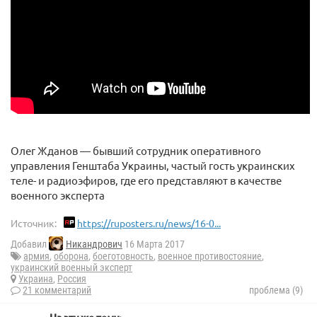
Олег Жданов — бывший сотрудник оперативного
управления Генштаба Украины, частый гость украинских
теле- и радиоэфиров, где его представляют в качестве
военного эксперта
Источник:
https://ruposters.ru/news/16-0...
Добавил
Никандрович
16 Марта 2017
армия
,
оборона
,
боеготовность
,
военное противостояние
,
украинский военный эксперт
Украина
,
Россия
21 комментарий
проблема (9)