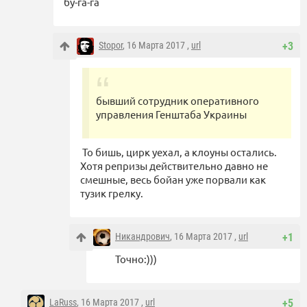
бу-га-га
Stopor
, 16 Марта 2017 ,
url
+3
бывший сотрудник оперативного
управления Генштаба Украины
То бишь, цирк уехал, а клоуны остались.
Хотя репризы действительно давно не
смешные, весь бойан уже порвали как
тузик грелку.
Никандрович
, 16 Марта 2017 ,
url
+1
Точно:)))
LaRuss
, 16 Марта 2017 ,
url
+5