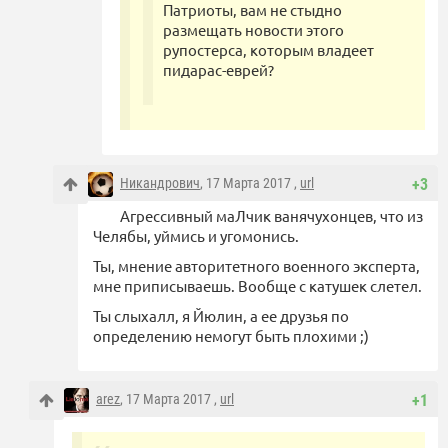
Патриоты, вам не стыдно
размещать новости этого
рупостерса, которым владеет
пидарас-еврей?
Никандрович
, 17 Марта 2017 ,
url
+3
Агрессивный маЛчик ванячухонцев, что из
Челябы, уймись и угомонись.
Ты, мнение авторитетного военного эксперта,
мне приписываешь. Вообще с катушек слетел.
Ты слыхалл, я Йюлин, а ее друзья по
определению немогут быть плохими ;)
arez
, 17 Марта 2017 ,
url
+1