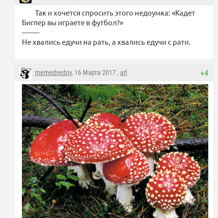
Так и хочется спросить этого недоумка: «Кадет
Биглер вы играете в футбол?»
---------
Не хвались едучи на рать, а хвались едучи с рати.
memedvedov
, 16 Марта 2017 ,
url
+4