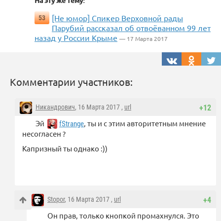
На эту же тему:
[Не юмор] Спикер Верховной рады
53
Парубий рассказал об отвоёванном 99 лет
назад у России Крыме
— 17 Марта 2017
Комментарии участников:
Никандрович
, 16 Марта 2017 ,
url
+12
Эй
, ты и с этим авторитетным мнение
fStrange
несогласен ?
Капризный ты однако :))
Stopor
, 16 Марта 2017 ,
url
+4
Он прав, только кнопкой промахнулся. Это