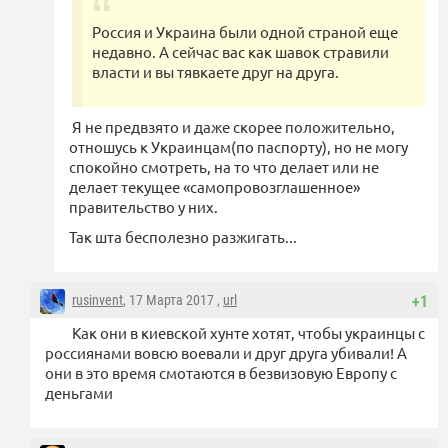
Россия и Украина были одной страной еще
недавно. А сейчас вас как шавок стравили
власти и вы тявкаете друг на друга.
Я не предвзято и даже скорее положительно,
отношусь к Украинцам(по паспорту), но не могу
спокойно смотреть, на то что делает или не
делает текущее «самопровозглашенное»
правительство у них.
Так шта бесполезно разжигать...
rusinvent
, 17 Марта 2017 ,
url
+1
Как они в киевской хунте хотят, чтобы украинцы с
россиянами вовсю воевали и друг друга убивали! А
они в это время смотаются в безвизовую Европу с
деньгами