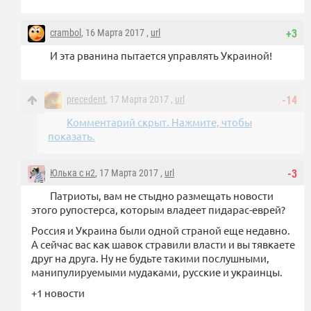
crambol
, 16 Марта 2017 ,
url
+3
И эта рванина пытается управлять Украиной!
precedent
, 17 Марта 2017 ,
url
-14
Комментарий скрыт. Нажмите, чтобы
показать.
Юлька с н2
, 17 Марта 2017 ,
url
-3
Патриоты, вам не стыдно размещать новости
этого рупостерса, которым владеет пидарас-еврей?
Россия и Украина были одной страной еще недавно.
А сейчас вас как шавок стравили власти и вы тявкаете
друг на друга. Ну не будьте такими послушными,
манипулируемыми мудаками, русские и украинцы.
+1 новости