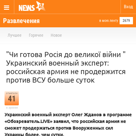
Вход
Развлечения
в мою ленту
2679
Лучшее
Горячее
Новое
"Чи готова Росія до великої війни "
Украинский военный эксперт:
российская армия не продержится
против ВСУ больше суток
отметили
41
в архиве
Украинский военный эксперт Олег Жданов в программе
«Обозреватель.LIVE» заявил, что российская армия не
сможет продержаться против Вооруженных сил
Украины более, чем сутки.