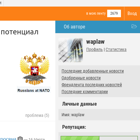
И
Вход
в мою ленту
2679
Об авторе
 потенциал
waplaw
Профиль
|
Статистика
Последние добавленные новости
Одобренные новости
Френдлента последних новостей
Последние комментарии
Личные данные
Имя: waplaw
проблема (5)
Репутация:
тросяна
— 16 Марта