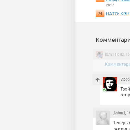
2017
НАТО: КВН
74
Комментари
Юлька с н2
, 1
Комментари
Stopo
Твой
отпр
Anton-f
, 
Теперь 
все воп