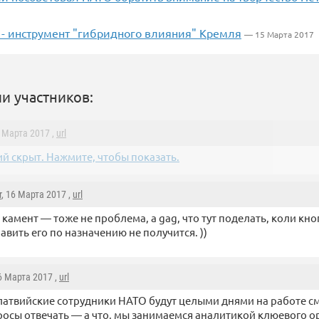
 - инструмент "гибридного влияния" Кремля
— 15 Марта 2017
и участников:
6 Марта 2017 ,
url
й скрыт. Нажмите, чтобы показать.
r
, 16 Марта 2017 ,
url
 камент — тоже не проблема, а gag, что тут поделать, коли кно
авить его по назначению не получится. ))
16 Марта 2017 ,
url
латвийские сотрудники НАТО будут целыми днями на работе см
росы отвечать — а что, мы занимаемся аналитикой клюевого о