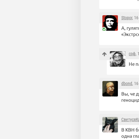
Stopor
, 1
А, гуля
«Экстрс
срф
,
Не п
dbond
, 1
Вы, че 
геноцид
СветусяК
В КВН б
одна гл