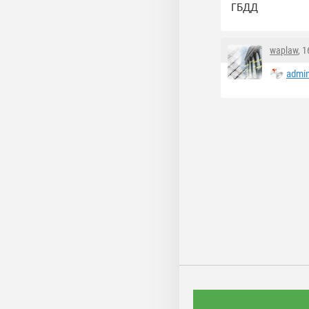
ГБДД
waplaw
, 
admi