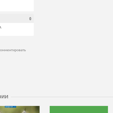
0
.
 комментировать
рии