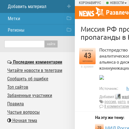
КОРОНАВИРУС
НОВОСТИ
Добавить материал
Развлеч
Метки
Миссия РФ пр
Регионы
пропаганды в
Постпредство
отметили
43
аналитическог
альянса о дис
Последние комментарии
человека
в архиве
коммуникации
Читайте новости в телеграм
Сообщить об ошибке
Топ сайтов
Источник:
h
Забаненные участники
Добавил
wap
россия
,
нато
,
Правила
8 комментари
Частые вопросы
На эту же тему:
Ночная тема
МИД Росси
70