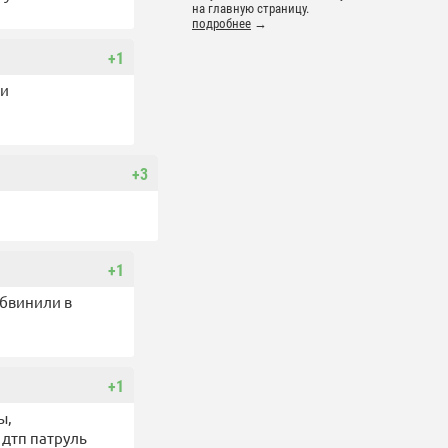
на главную страницу.
подробнее
→
+1
 и
+3
+1
обвинили в
+1
ы,
дтп патруль