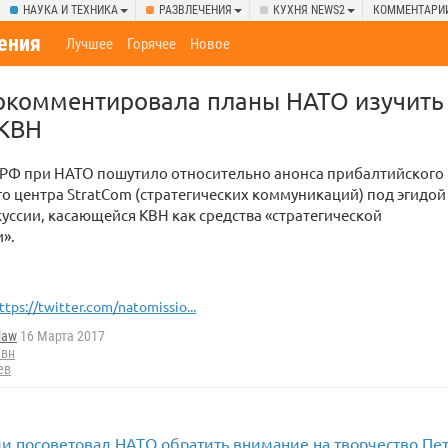
НАУКА И ТЕХНИКА
РАЗВЛЕЧЕНИЯ
КУХНЯ NEWS2
КОММЕНТАРИ
ения
Лучшее
Горячее
Новое
окомментировала планы НАТО изучить
 КВН
 РФ при НАТО пошутило относительно анонса прибалтийского
о центра StratCom (стратегических коммуникаций) под эгидой
куссии, касающейся КВН как средства «стратегической
».
ttps://twitter.com/natomissio...
law
16 Марта 2017
квн
ев
и посоветовал НАТО обратить внимание на творчество Пе