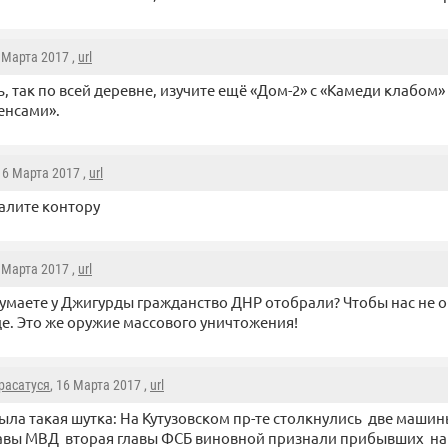
6 Марта 2017 ,
url
ть, так по всей деревне, изучите ещё «Дом-2» с «Камеди клабом»
енсами».
 16 Марта 2017 ,
url
алите контору
6 Марта 2017 ,
url
думаете у Джигурды гражданство ДНР отобрали? Чтобы нас не 
е. Это же оружие массового уничтожения!
расатуся
, 16 Марта 2017 ,
url
ыла такая шутка: На Кутузовском пр-те столкнулись две машин
авы МВД вторая главы ФСБ виновной признали прибывших на 