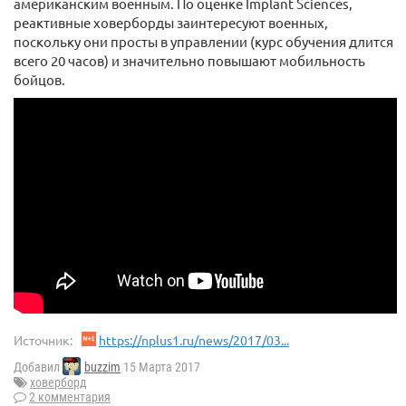
американским военным. По оценке Implant Sciences,
реактивные ховерборды заинтересуют военных,
поскольку они просты в управлении (курс обучения длится
всего 20 часов) и значительно повышают мобильность
бойцов.
Источник:
https://nplus1.ru/news/2017/03...
Добавил
buzzim
15 Марта 2017
ховерборд
2 комментария