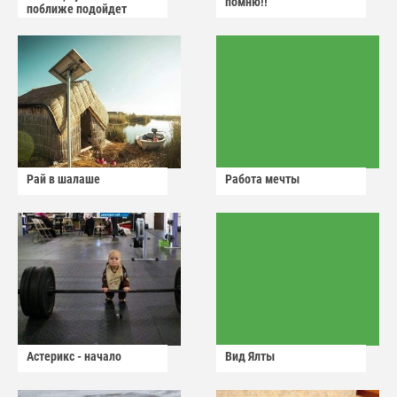
помню!!
поближе подойдет
Рай в шалаше
Работа мечты
Астерикс - начало
Вид Ялты