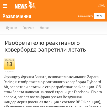
Вход
Развлечения
в мою ленту
2679
Лучшее
Горячее
Новое
Изобретателю реактивного
ховерборда запретили летать
отметили
13
в архиве
Французу Фрэнки Запате, основателю компании Zapata
Racing и изобретателю реактивного ховерборда Flyboard
Air, запретили летать на его разработках во Франции. Об
этом Запата написал на своей странице в Facebook. По его
словам, запрет ввела французская Воздушная
жандармерия (военная полиция в составе ВВС Франции),
объявившая, что при его нарушении в отношении Запаты