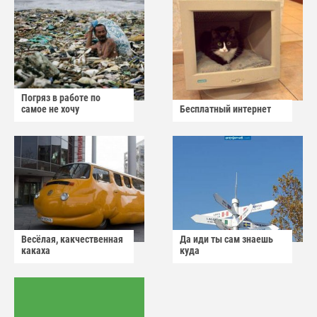
Погряз в работе по
самое не хочу
Бесплатный интернет
Весёлая, какчественная
Да иди ты сам знаешь
какаха
куда