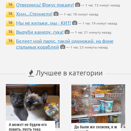
Отвернись! Фокус покажу!
16
— 1 час 15 минут назад
Хмм...Стемнело!
16
— 1 час 18 минут назад
Мы не кильки, мы - КИТ!
16
— 1 час 19 минут назад
Выруби камеру, сука!
16
— 1 час 21 минуту назад
Белеет мой парус, такой одинокий, на фоне
16
стальных кораблей
— 1 час 23 минуты назад
Лучшее в категории
А может не будем его
Да были же сосиски, я ж
ловить, пусть тока