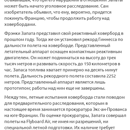
может быть начато уголовное расследование. Сам
изобретатель объявил, что ему, вероятно, придется
покинуть Францию, чтобы продолжить работу над
ховербордами.
Фрэнки Запата представил свой реактивный ховерборд в
прошлом году. Тогда же он установил рекорд Гиннесса по
дальности полета на ховерборде. Представленный
летательный аппарат оснащен компактным реактивным
двигателем. Он может подниматься на высоту до трех
тысяч метров и развивать скорость до 150 километров в
час. Запаса топлива хватает примерно на десять минут
полета. Дальность рекордного полета составила 2252
метров. Представленный аппарат является лишь
прототипом; работы над ним еще не завершены.
Между тем, летные испытания ховерборда стали поводом
для предварительного расследования, которым в
настоящее время занимается прокуратура Экс-ан-Прованса
на юге Франции. По оценке прокуратуры, Запата совершал
полеты на Flyboard Air, не имея ни разрешений, ни
специальной летной подготовки. Их наличие требует