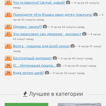
Что уставился? Целуй, давай!
27
— 9 часов 43 минуты
назад
Приходите тётя Кошка нашу детку покачать!
27
— 9
часов 43 минуты назад
Однако, самец!!!
27
— 9 часов 44 минуты назад
Это нарисовал сам дворник - юморист
27
— 9 часов
45 минут назад
Волга - машина для всей семьи
27
— 9 часов 47 минут
назад
Бесплатный интернет
31
— 9 часов 48 минут назад
О....тёпленькая пошла...
26
— 9 часов 49 минут назад
Куда летим шеф?
26
— 9 часов 50 минут назад
Лучшее в категории