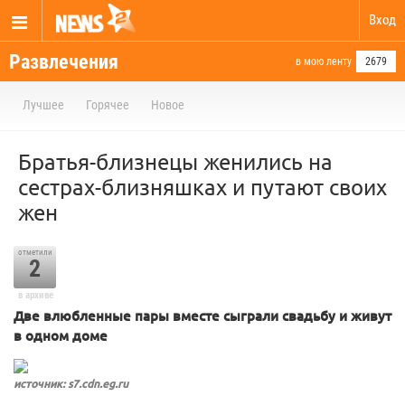
Вход
Развлечения
в мою ленту
2679
Лучшее
Горячее
Новое
Братья-близнецы женились на
сестрах-близняшках и путают своих
жен
отметили
2
в архиве
Две влюбленные пары вместе сыграли свадьбу и живут
в одном доме
источник: s7.cdn.eg.ru