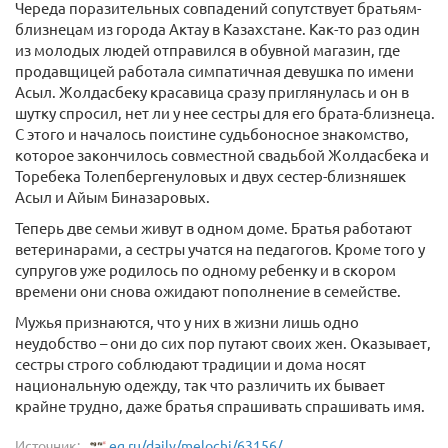
Череда поразительных совпадений сопутствует братьям-
близнецам из города Актау в Казахстане. Как-то раз один
из молодых людей отправился в обувной магазин, где
продавщицей работала симпатичная девушка по имени
Асыл. Жолдасбеку красавица сразу приглянулась и он в
шутку спросил, нет ли у нее сестры для его брата-близнеца.
С этого и началось поистине судьбоносное знакомство,
которое закончилось совместной свадьбой Жолдасбека и
Торебека Толепбергенуловых и двух сестер-близняшек
Асыл и Айым Биназаровых.
Теперь две семьи живут в одном доме. Братья работают
ветеринарами, а сестры учатся на педагогов. Кроме того у
супругов уже родилось по одному ребенку и в скором
времени они снова ожидают пополнение в семействе.
Мужья признаются, что у них в жизни лишь одно
неудобство – они до сих пор путают своих жен. Оказывает,
сестры строго соблюдают традиции и дома носят
национальную одежду, так что различить их бывает
крайне трудно, даже братья спрашивать спрашивать имя.
Источник:
eg.ru/daily/melochi/63156/