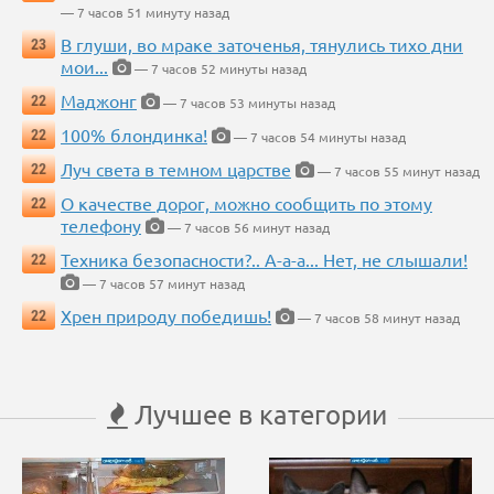
— 7 часов 51 минуту назад
В глуши, во мраке заточенья, тянулись тихо дни
23
мои...
— 7 часов 52 минуты назад
Маджонг
22
— 7 часов 53 минуты назад
100% блондинка!
22
— 7 часов 54 минуты назад
Луч света в темном царстве
22
— 7 часов 55 минут назад
О качестве дорог, можно сообщить по этому
22
телефону
— 7 часов 56 минут назад
Техника безопасности?.. А-а-а... Нет, не слышали!
22
— 7 часов 57 минут назад
Хрен природу победишь!
22
— 7 часов 58 минут назад
Лучшее в категории