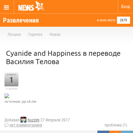
Вход
Развлечения
в мою ленту
2679
Лучшее
Горячее
Новое
Cyanide and Happiness в переводе
Василия Телова
отметил
1
в архиве
источник: pp.vk.me
Добавил
buzzim
27 Февраля 2017
нет комментариев
проблема (1)