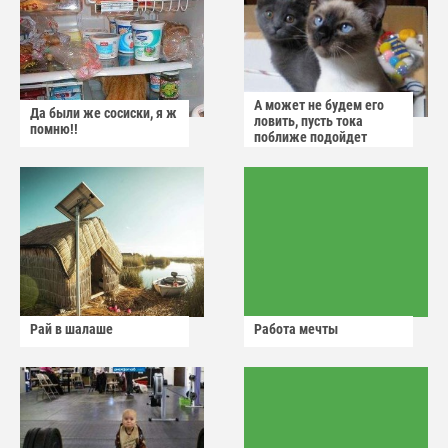
А может не будем его
Да были же сосиски, я ж
ловить, пусть тока
помню!!
поближе подойдет
Рай в шалаше
Работа мечты