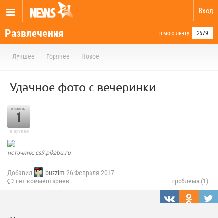
Вход
Развлечения
в мою ленту
2679
Лучшее
Горячее
Новое
Удачное фото с вечеринки
отметил
1
в архиве
источник: cs9.pikabu.ru
Добавил
buzzim
26 Февраля 2017
нет комментариев
проблема (1)