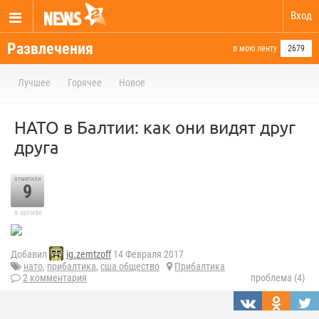
Вход
Развлечения
в мою ленту
2679
Лучшее
Горячее
Новое
НАТО в Балтии: как они видят друг
друга
отметили
9
в архиве
Добавил
ig.zemtzoff
14 Февраля 2017
нато
,
прибалтика
,
сша общество
Прибалтика
2 комментария
проблема (4)