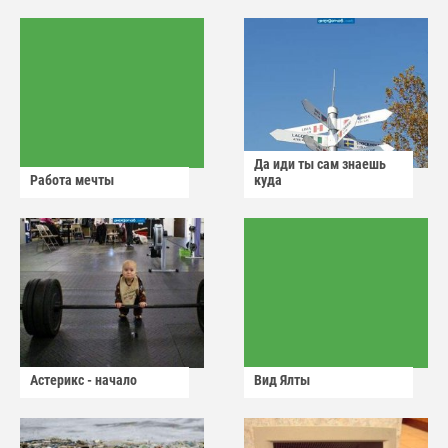
Да иди ты сам знаешь
Работа мечты
куда
Астерикс - начало
Вид Ялты