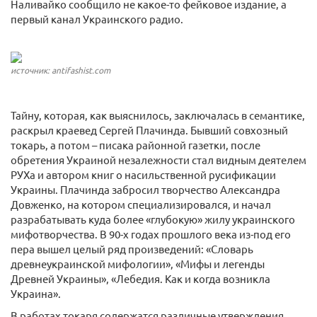
Наливайко сообщило не какое-то фейковое издание, а
первый канал Украинского радио.
источник: antifashist.com
Тайну, которая, как выяснилось, заключалась в семантике,
раскрыл краевед Сергей Плачинда. Бывший совхозный
токарь, а потом – писака районной газетки, после
обретения Украиной незалежности стал видным деятелем
РУХа и автором книг о насильственной русификации
Украины. Плачинда забросил творчество Александра
Довженко, на котором специализировался, и начал
разрабатывать куда более «глубокую» жилу украинского
мифотворчества. В 90-х годах прошлого века из-под его
пера вышел целый ряд произведений: «Словарь
древнеукраинской мифологии», «Мифы и легенды
Древней Украины», «Лебедия. Как и когда возникла
Украина».
В работах токаря содержатся различные утверждения,