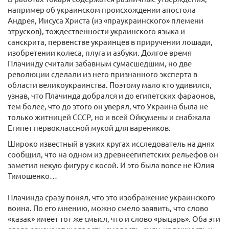
например об украинском происхождении апостола
Андрея, Иисуса Христа (из «праукраинского» племени
этрусков), тождественности украинского языка и
санскрита, первенстве украинцев в приручении лошади,
изобретении колеса, плуга и азбуки. Долгое время
Плачинду считали забавным сумасшедшим, но две
революции сделали из него признанного эксперта в
области великоукраинства. Поэтому мало кто удивился,
узнав, что Плачинда добрался и до египетских фараонов,
тем более, что до этого он уверял, что Украина была не
только житницей СССР, но и всей Ойкумены и снабжала
Египет первоклассной мукой для вареников.
Широко известный в узких кругах исследователь на днях
сообщил, что на одном из древнеегипетских рельефов он
заметил некую фигуру с косой. И это была вовсе не Юлия
Тимошенко…
Плачинда сразу понял, что это изображение украинского
воина. По его мнению, можно смело заявить, что слово
«казак» имеет тот же смысл, что и слово «рыцарь». Оба эти