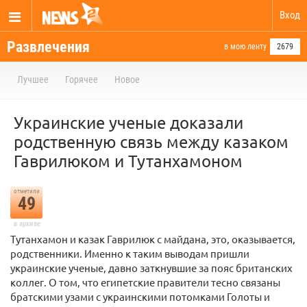
Вход
Развлечения
в мою ленту
2679
Лучшее
Горячее
Новое
Украинские ученые доказали
родственную связь между казаком
Гаврилюком и Тутанхамоном
отметили
49
в архиве
Тутанхамон и казак Гаврилюк с майдана, это, оказывается,
родственники. Именно к таким выводам пришли
украинские ученые, давно заткнувшие за пояс британских
коллег. О том, что египетские правители тесно связаны
братскими узами с украинскими потомками Голоты и