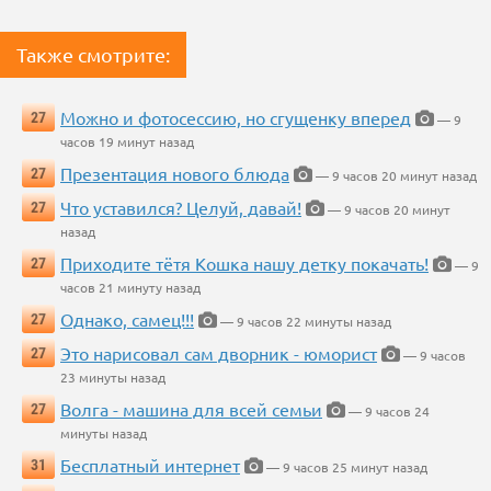
Также смотрите:
Можно и фотосессию, но сгущенку вперед
27
— 9
часов 19 минут назад
Презентация нового блюда
27
— 9 часов 20 минут назад
Что уставился? Целуй, давай!
27
— 9 часов 20 минут
назад
Приходите тётя Кошка нашу детку покачать!
27
— 9
часов 21 минуту назад
Однако, самец!!!
27
— 9 часов 22 минуты назад
Это нарисовал сам дворник - юморист
27
— 9 часов
23 минуты назад
Волга - машина для всей семьи
27
— 9 часов 24
минуты назад
Бесплатный интернет
31
— 9 часов 25 минут назад