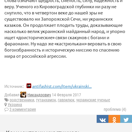
слова означают щедрость, смелость, силу, надежность и
веру. Ученого из Кировоградской глубинки ни разу не
смутило, что в четвертом веке до нашей эры не
существовало ни Запорожской Сечи, ни украинских
казаков. Он продолжает плодить труды, доказывающие
насколько велик украинский майданный народ, и упорно
ищет «доисторические» связи скакунов с богами и
фараонами. Ну надо же «кастрюлькам» веровать в свою
богоизбранность и историческую миссию по спасению
мира от российской агрессии.
Источник:
antifashist.com/item/ukrainski...
Добавил
Никандрович
14 Февраля 2017
родственники
,
тутанхамон
,
гаврилюк
,
украинские ученые
Украина
3 комментария
проблема (4)