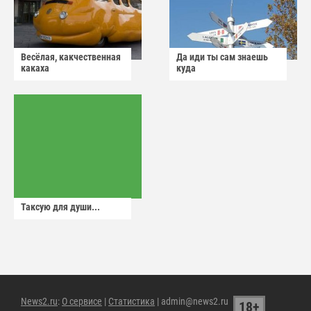
Весёлая, какчественная
Да иди ты сам знаешь
какаха
куда
Таксую для души...
News2.ru
:
О сервисе
|
Статистика
| admin@news2.ru
18+