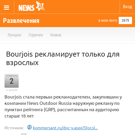
Вход
Развлечения
в мою ленту
2679
Лучшее
Горячее
Новое
Bourjois рекламирует только для
взрослых
отметили
2
в архиве
Bourjois стала первым рекламодателем, закупившим у
компании News Outdoor Russia наружную рекламу по
пунктам рейтинга (GRP), рассчитанным на аудиторию
старше 18 лет
Источник:
kommersant.ru/doc-y.aspx?DocsI...