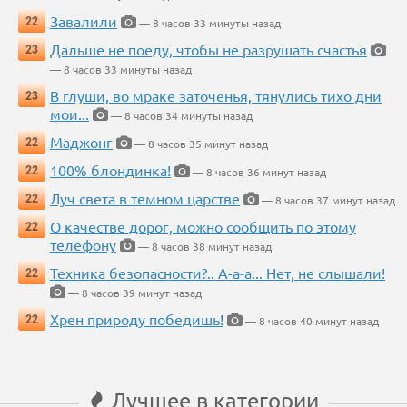
Завалили
22
— 8 часов 33 минуты назад
Дальше не поеду, чтобы не разрушать счастья
23
— 8 часов 33 минуты назад
В глуши, во мраке заточенья, тянулись тихо дни
23
мои...
— 8 часов 34 минуты назад
Маджонг
22
— 8 часов 35 минут назад
100% блондинка!
22
— 8 часов 36 минут назад
Луч света в темном царстве
22
— 8 часов 37 минут назад
О качестве дорог, можно сообщить по этому
22
телефону
— 8 часов 38 минут назад
Техника безопасности?.. А-а-а... Нет, не слышали!
22
— 8 часов 39 минут назад
Хрен природу победишь!
22
— 8 часов 40 минут назад
Лучшее в категории