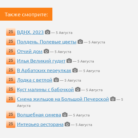
Также смотрите:
ВДНХ, 2023
25
— 5 Августа
Полдень. Полевые цветы
25
— 5 Августа
Отчий дом
25
— 5 Августа
Илья Великий гудит
25
— 5 Августа
В Арбатских переулках
25
— 5 Августа
Лодка с ветлой
25
— 5 Августа
Куст малины с бабочкой
25
— 5 Августа
Смена жильцов на Большой Печерской
25
— 5
Августа
Волшебная синева
25
— 5 Августа
Интерьер ресторана
25
— 5 Августа