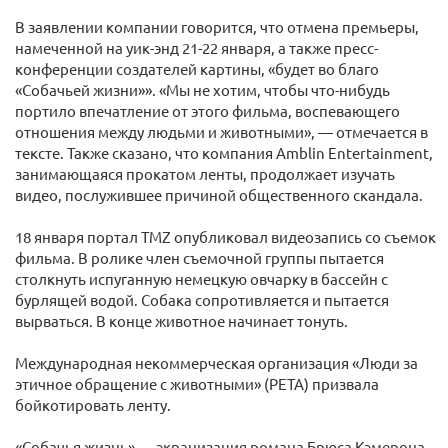
В заявлении компании говорится, что отмена премьеры,
намеченной на уик-энд 21-22 января, а также пресс-
конференции создателей картины, «будет во благо
«Собачьей жизни»». «Мы не хотим, чтобы что-нибудь
портило впечатление от этого фильма, воспевающего
отношения между людьми и животными», — отмечается в
тексте. Также сказано, что компания Amblin Entertainment,
занимающаяся прокатом ленты, продолжает изучать
видео, послужившее причиной общественного скандала.
18 января портал TMZ опубликовал видеозапись со съемок
фильма. В ролике член съемочной группы пытается
столкнуть испуганную немецкую овчарку в бассейн с
бурлящей водой. Собака сопротивляется и пытается
вырваться. В конце животное начинает тонуть.
Международная некоммерческая организация «Люди за
этичное обращение с животными» (PETA) призвала
бойкотировать ленту.
«Собачья жизнь» — экранизация романа Брюса Кэмерона