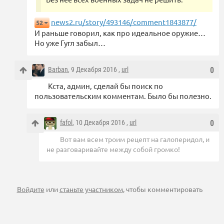
news2.ru/story/493146/comment1843877/
52
И раньше говорил, как про идеальное оружие…
Но уже Гугл забыл…
Barban
, 9 Декабря 2016 ,
url
0
Кста, админ, сделай бы поиск по
пользовательским комментам. Было бы полезно.
fafol
, 10 Декабря 2016 ,
url
0
Вот вам всем троим рецепт на галоперидол, и
не разговаривайте между собой громко!
Войдите
или
станьте участником
, чтобы комментировать