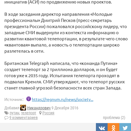
инициатив (АСИ) по продвижению новых проектов.
В ходе заседания директор направления «Молодые
профессионалы» Дмитрий Песков (пресс-секретарь
президента России) пожаловался российскому лидеру, что
западные СМИ выдернули из контекста информацию о
развитии квантовой телепортации, в результате чего слово
«квантовая» выпало, а новость о телепортации широко
разлетелась в сети.
Британская Telegraph написала, что «команда Путина»
создает телепорт за 2 триллиона долларов, и он будет
готов уже к 2035 году. Испытания телепорта проходят в
подвалах Кремля. СМИ утверждают, что телепорт русских
станет главной угрозой безопасности всех стран Запада.
Источник:
https://regnum.ru/news/society...
Добавил
Никандрович
9 Декабря 2016
путин
,
телепорт
Россия
9 комментариев
проблема (2)