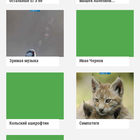
остальные ЕГЭ не
мышек налепили...
сдадут
Зримая музыка
Иван Чернов
Кольский ашкрофтин
Симпатяги