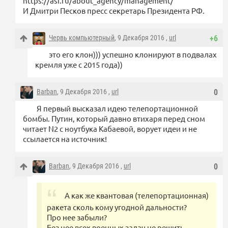
https://asi.ru/about_agency/management/
И Дмитри Песков пресс секретарь Президента РФ.
Червь компьютерный
, 9 Декабря 2016 ,
url
+6
это его клон))) успешно клонируют в подвалах
кремля уже с 2015 года))
Barban
, 9 Декабря 2016 ,
url
0
Я первый высказал идею телепортационной
бомбы. Путин, который давно втихаря перед сном
читает N2 с ноутбука Кабаевой, ворует идеи и не
ссылается на источник!
Barban
, 9 Декабря 2016 ,
url
0
А как же квантовая (телепортационная)
ракета сколь кому угодной дальности?
Про нее забыли?
Без нее всех военных задач не решить.