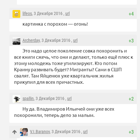
lifeos
, 3 Декабря 2016 ,
url
+4
картинка с порохом — огонь!
Archerday
, 3 Декабря 2016 ,
url
+3
Это надо целое поколение совка похоронить и
все книги сжечь, что они и делают, только ещё плюс к
этому молодежь тоже утилизируют. Кто потом
Краину развивать будет? Мигранты? Сами в СШП
свалят. Там Яйценюх уже квартальчик жилья
прикупил для всех причастных.
spallin
, 3 Декабря 2016 ,
url
+2
Ну да. Владимиров Ильичей они уже всех
похоронили, теперь дело за малым.
V.I.Baranov
, 3 Декабря 2016 ,
url
+3