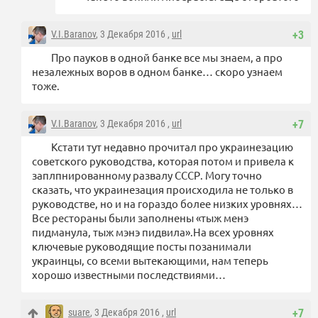
V.I.Baranov
, 3 Декабря 2016 ,
url
+3
Про пауков в одной банке все мы знаем, а про
незалежных воров в одном банке… скоро узнаем
тоже.
V.I.Baranov
, 3 Декабря 2016 ,
url
+7
Кстати тут недавно прочитал про украинезацию
советского руководства, которая потом и привела к
заплпнированному развалу СССР. Могу точно
сказать, что украинезация происходила не только в
руководстве, но и на гораздо более низких уровнях…
Все рестораны были заполнены «тыж менэ
пидманула, тыж мэнэ пидвила».На всех уровнях
ключевые руководящие посты позанимали
украинцы, со всеми вытекающими, нам теперь
хорошо известными последствиями…
suare
, 3 Декабря 2016 ,
url
+7