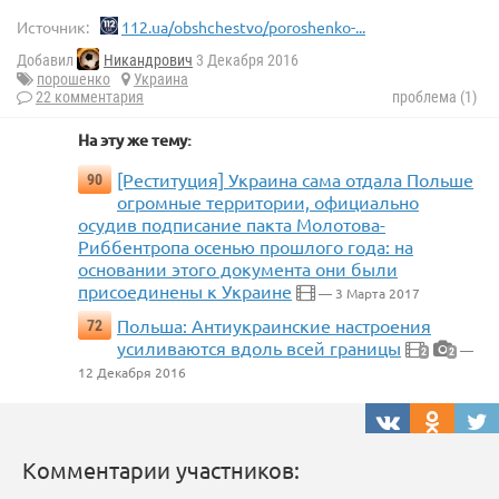
Источник:
112.ua/obshchestvo/poroshenko-...
Добавил
Никандрович
3 Декабря 2016
порошенко
Украина
22 комментария
проблема (1)
На эту же тему:
[Реституция] Украина сама отдала Польше
90
огромные территории, официально
осудив подписание пакта Молотова-
Риббентропа осенью прошлого года: на
основании этого документа они были
присоединены к Украине
— 3 Марта 2017
Польша: Антиукраинские настроения
72
усиливаются вдоль всей границы
—
2
2
12 Декабря 2016
Комментарии участников: