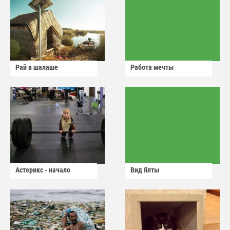
Рай в шалаше
Работа мечты
Астерикс - начало
Вид Ялты