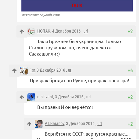
источник: royallib.com
НОПАК
, 4 Декабря 2016 ,
url
+2
Так и Брежнев был украинцем. Только
Сталин грузином, но, очень далеко от
Саакашвили :)
1sr
, 3 Декабря 2016 ,
url
+6
Призрак бродит по Руине, призрак эсэсэсэра!
rusinvent
, 3 Декабря 2016 ,
url
+2
Вы правы! И он вернётся!
V.I.Baranov
, 3 Декабря 2016 ,
url
+2
Вернётся не СССР, вернутся красные....