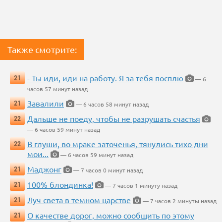
Также смотрите:
- Ты иди, иди на работу. Я за тебя посплю
21
— 6
часов 57 минут назад
Завалили
21
— 6 часов 58 минут назад
Дальше не поеду, чтобы не разрушать счастья
22
— 6 часов 59 минут назад
В глуши, во мраке заточенья, тянулись тихо дни
22
мои...
— 6 часов 59 минут назад
Маджонг
21
— 7 часов 0 минут назад
100% блондинка!
21
— 7 часов 1 минуту назад
Луч света в темном царстве
21
— 7 часов 2 минуты назад
О качестве дорог, можно сообщить по этому
21