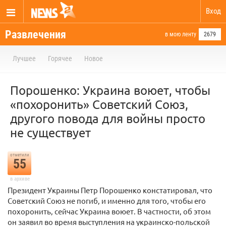
Вход
Развлечения
в мою ленту
2679
Лучшее
Горячее
Новое
Порошенко: Украина воюет, чтобы
«похоронить» Советский Союз,
другого повода для войны просто
не существует
отметили
55
в архиве
Президент Украины Петр Порошенко констатировал, что
Советский Союз не погиб, и именно для того, чтобы его
похоронить, сейчас Украина воюет. В частности, об этом
он заявил во время выступления на украинско-польской