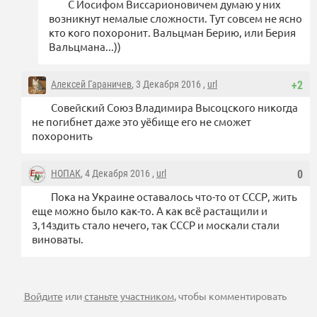
С Иосифом Виссарионовичем думаю у них
возникнут немалые сложности. Тут совсем не ясно
кто кого похоронит. Вальцман Берию, или Берия
Вальцмана...))
Алексей Гараничев
, 3 Декабря 2016 ,
url
+2
Совейский Союз Владимира Высоцского никогда
не погибнет даже это уёбище его не сможет
похоронить
НОПАК
, 4 Декабря 2016 ,
url
0
Пока на Украине оставалось что-то от СССР, жить
еще можно было как-то. А как всё растащили и
3,14здить стало нечего, так СССР и москали стали
виноваты.
Войдите
или
станьте участником
, чтобы комментировать