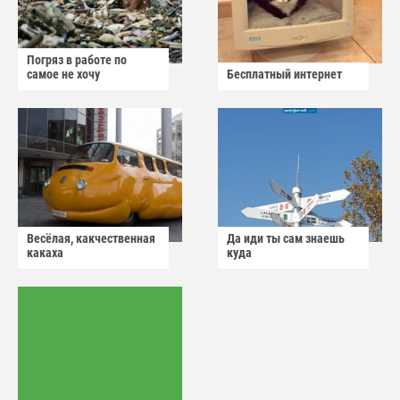
Погряз в работе по
самое не хочу
Бесплатный интернет
Весёлая, какчественная
Да иди ты сам знаешь
какаха
куда