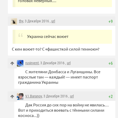
головах неверных....
thy
, 3 Декабря 2016 ,
url
+9
Украина сейчас воюет
С кем воюет-то? С «фашисткой силой темною»?
rusinvent
, 3 Декабря 2016 ,
url
+6
С жителями Донбасса и Луганщины. Все
взрослые там — каждый! — имеет паспорт
гражданина Украины
V.I.Baranov
, 3 Декабря 2016 ,
url
+2
Дак Россия до сих пор на войну не явилась…
Вот и приходиться воевать с тёмными силами
космоса...))