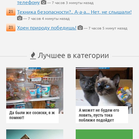
телефону
— 7 часов 3 минуты назад
Техника безопасности?.. А-а-а... Нет, не слышали!
21
— 7 часов 4 минуты назад
Хрен природу победишь!
21
— 7 часов 5 минут назад
Лучшее в категории
А может не будем его
Да были же сосиски, я ж
ловить, пусть тока
помню!!
поближе подойдет