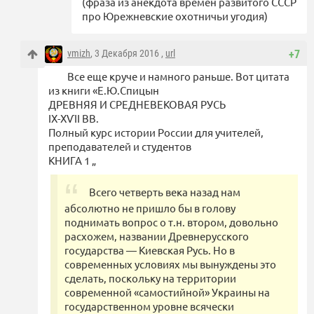
(фраза из анекдота времён развитого СССР
про Юрежневские охотничьи угодия)
vmizh
, 3 Декабря 2016 ,
url
+7
Все еще круче и намного раньше. Вот цитата
из книги «Е.Ю.Спицын
ДРЕВНЯЯ И СРЕДНЕВЕКОВАЯ РУСЬ
ІХ-ХѴІІ ВВ.
Полный курс истории России для учителей,
преподавателей и студентов
КНИГА 1 „
Всего четверть века назад нам
абсолютно не пришло бы в голову
поднимать вопрос о т.н. втором, довольно
расхожем, названии Древнерусского
государства — Киевская Русь. Но в
современных условиях мы вынуждены это
сделать, поскольку на территории
современной «самостийной» Украины на
государственном уровне всячески