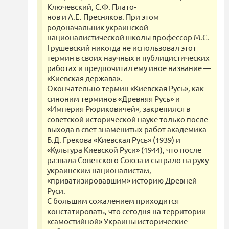
Ключевский, С.Ф. Плато-
нов и А.Е. Пресняков. При этом
родоначальник украинской
националистической школы профессор М.С.
Грушевский никогда не использовал этот
термин в своих научных и публицистических
работах и предпочитал ему иное название —
«Киевская держава».
Окончательно термин «Киевская Русь», как
синоним терминов «Древняя Русь» и
«Империя Рюриковичей», закрепился в
советской исторической науке только после
выхода в свет знаменитых работ академика
Б.Д. Грекова «Киевская Русь» (1939) и
«Культура Киевской Руси» (1944), что после
развала Советского Союза и сыграло на руку
украинским националистам,
«приватизировавшим» историю Древней
Руси.
С большим сожалением приходится
констатировать, что сегодня на территории
«самостийной» Украины исторические