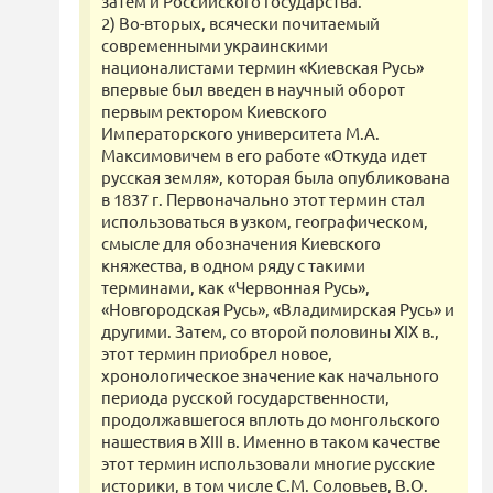
затем и Российского государства.
2) Во-вторых, всячески почитаемый
современными украинскими
националистами термин «Киевская Русь»
впервые был введен в научный оборот
первым ректором Киевского
Императорского университета М.А.
Максимовичем в его работе «Откуда идет
русская земля», которая была опубликована
в 1837 г. Первоначально этот термин стал
использоваться в узком, географическом,
смысле для обозначения Киевского
княжества, в одном ряду с такими
терминами, как «Червонная Русь»,
«Новгородская Русь», «Владимирская Русь» и
другими. Затем, со второй половины XIX в.,
этот термин приобрел новое,
хронологическое значение как начального
периода русской государственности,
продолжавшегося вплоть до монгольского
нашествия в XIII в. Именно в таком качестве
этот термин использовали многие русские
историки, в том числе С.М. Соловьев, В.О.