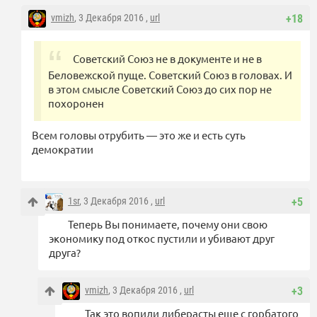
vmizh
, 3 Декабря 2016 ,
url
+18
Советский Союз не в документе и не в
Беловежской пуще. Советский Союз в головах. И
в этом смысле Советский Союз до сих пор не
похоронен
Всем головы отрубить — это же и есть суть
демократии
1sr
, 3 Декабря 2016 ,
url
+5
Теперь Вы понимаете, почему они свою
экономику под откос пустили и убивают друг
друга?
vmizh
, 3 Декабря 2016 ,
url
+3
Так это вопили либерасты еще с горбатого