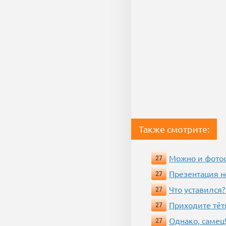
Также смотрите:
Можно и фотос
27
Презентация 
27
Что уставился?
27
Приходите тёт
27
Однако, самец!
27