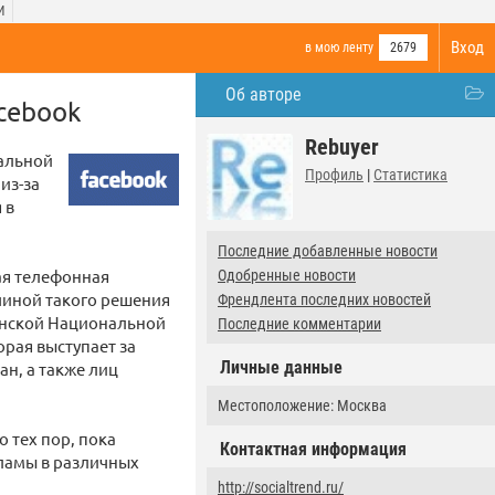
И
Вход
в мою ленту
2679
Об авторе
cebook
Rebuyer
иальной
Профиль
|
Статистика
из-за
 в
Последние добавленные новости
ая телефонная
Одобренные новости
чиной такого решения
Френдлента последних новостей
танской Национальной
Последние комментарии
орая выступает за
Личные данные
н, а также лиц
Местоположение: Москва
о тех пор, пока
Контактная информация
кламы в различных
http://socialtrend.ru/