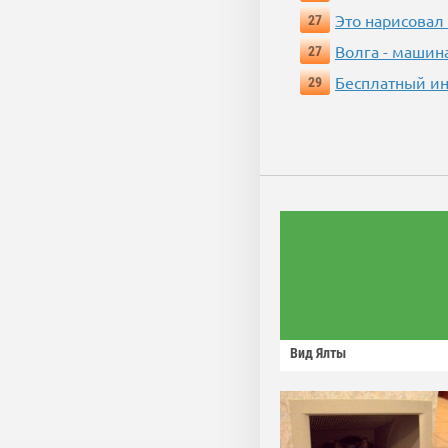
Это нарисовал
27
Волга - машин
27
Бесплатный ин
29
Вид Ялты