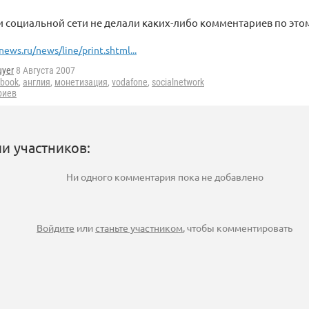
 социальной сети не делали каких-либо комментариев по это
news.ru/news/line/print.shtml...
uyer
8 Августа 2007
ebook
,
англия
,
монетизация
,
vodafone
,
socialnetwork
риев
и участников:
Ни одного комментария пока не добавлено
Войдите
или
станьте участником
, чтобы комментировать