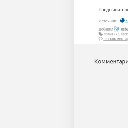
Представители
Источник:
c
Добавил
Reb
политика
,
fac
нет коммента
Комментари