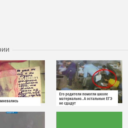
рии
Его родители помогли школе
материально..А остальные ЕГЭ
омневались
не сдадут