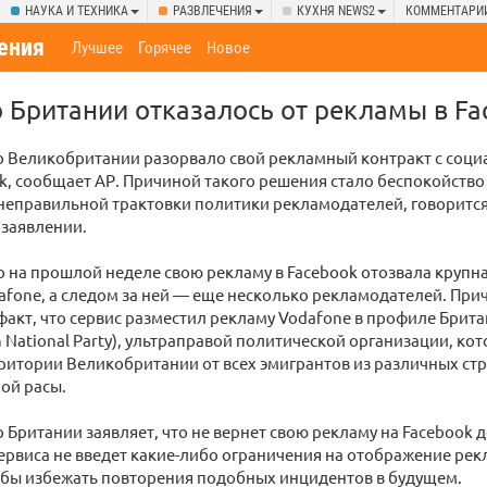
НАУКА И ТЕХНИКА
РАЗВЛЕЧЕНИЯ
КУХНЯ NEWS2
КОММЕНТАРИ
ения
Лучшее
Горячее
Новое
 Британии отказалось от рекламы в Fa
о Великобритании разорвало свой рекламный контракт с соц
k, сообщает АР. Причиной такого решения стало беспокойство 
неправильной трактовки политики рекламодателей, говорится
заявлении.
 на прошлой неделе свою рекламу в Facebook отозвала крупн
fone, а следом за ней — еще несколько рекламодателей. При
факт, что сервис разместил рекламу Vodafone в профиле Бри
h National Party), ультраправой политической организации, кот
итории Великобритании от всех эмигрантов из различных стра
ой расы.
 Британии заявляет, что не вернет свою рекламу на Facebook д
ервиса не введет какие-либо ограничения на отображение ре
обы избежать повторения подобных инцидентов в будущем.