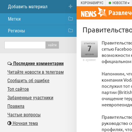
КОРОНАВИРУС
НОВОСТИ
Добавить материал
Развлеч
Метки
Правительство
Регионы
Правительств
отметили
7
сетью Faceboo
возможности 
человек
в архиве
официальном 
Последние комментарии
Читайте новости в телеграм
Напомним, что
компания Voda
Сообщить об ошибке
послужил тот 
Топ сайтов
партии (Britis
Забаненные участники
очищение терр
неевропеоидн
Правила
Частые вопросы
Правительство
руководство с
Ночная тема
профилях, чт