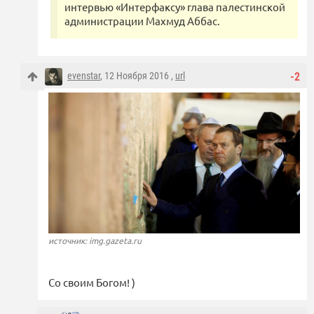
интервью «Интерфаксу» глава палестинской
администрации Махмуд Аббас.
evenstar
, 12 Ноября 2016 ,
url
-2
источник: img.gazeta.ru
Со своим Богом! )