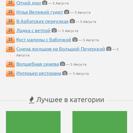
Отчий дом
25
— 5 Августа
Илья Великий гудит
25
— 5 Августа
В Арбатских переулках
25
— 5 Августа
Лодка с ветлой
25
— 5 Августа
Куст малины с бабочкой
25
— 5 Августа
Смена жильцов на Большой Печерской
25
— 5
Августа
Волшебная синева
25
— 5 Августа
Интерьер ресторана
25
— 5 Августа
Лучшее в категории