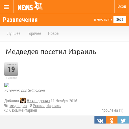
Вход
Развлечения
в мою ленту
2679
Лучшее
Горячее
Новое
Медведев посетил Израиль
отметили
19
в архиве
источник: pbs.twimg.com
Добавил
Никандрович
11 Ноября 2016
медведев
Россия
,
Израиль
6 комментариев
проблема (1)