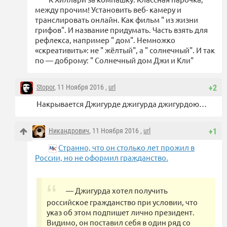
между прочим! Установить веб- камеру и
транслировать онлайн. Как фильм " из жизни
грифов". И название придумать. Часть взять для
рефлекса, например " дом". Немножко
«скреативить»: не " жёлтый", а " солнечный". И так
по — доброму: " Солнечный дом Джи и Кли"
Stopor
, 11 Ноября 2016 ,
url
+2
Накрывается Джигурде джигурда джигурдою…
Никандрович
, 11 Ноября 2016 ,
url
+1
Странно, что он столько лет прожил в
России, но не оформил гражданство.
— Джигурда хотел получить
российское гражданство при условии, что
указ об этом подпишет лично президент.
Видимо, он поставил себя в один ряд со