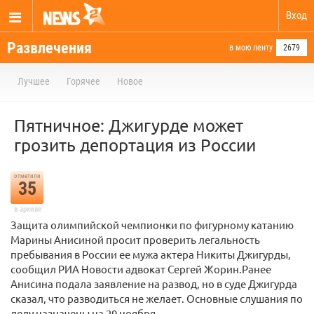
Вход
Развлечения
в мою ленту
2679
Лучшее
Горячее
Новое
Пятничное: Джигурде может
грозить депортация из России
отметили
35
в архиве
Защита олимпийской чемпионки по фигурному катанию
Марины Анисиной просит проверить легальность
пребывания в России ее мужа актера Никиты Джигурды,
сообщил РИА Новости адвокат Сергей Жорин.Ранее
Анисина подала заявление на развод, но в суде Джигурда
сказал, что разводиться не желает. Основные слушания по
делу назначены на 29 ноября.