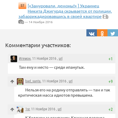
[«Замуровали, демоны!» ] Украинец
57
Никита Джигурда скрывается от полиции,
забаррикадировавшись в своей квартире
2
— 14 Ноября 2016
2
Комментарии участников:
Игемон
, 11 Ноября 2016 ,
url
+1
Там ему и место — среди ипанутых.
bad_santa
, 11 Ноября 2016 ,
url
+9
Нельзя его на родину отправлять — там и так
критическая масса идиотов превышена.
1sr
, 11 Ноября 2016 ,
url
+2
К Хиллари за компашку. Классная парочка,