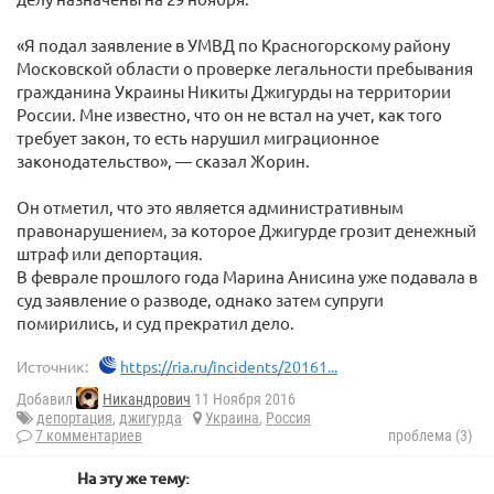
«Я подал заявление в УМВД по Красногорскому району
Московской области о проверке легальности пребывания
гражданина Украины Никиты Джигурды на территории
России. Мне известно, что он не встал на учет, как того
требует закон, то есть нарушил миграционное
законодательство», — сказал Жорин.
Он отметил, что это является административным
правонарушением, за которое Джигурде грозит денежный
штраф или депортация.
В феврале прошлого года Марина Анисина уже подавала в
суд заявление о разводе, однако затем супруги
помирились, и суд прекратил дело.
Источник:
https://ria.ru/incidents/20161...
Добавил
Никандрович
11 Ноября 2016
депортация
,
джигурда
Украина
,
Россия
7 комментариев
проблема (3)
На эту же тему: