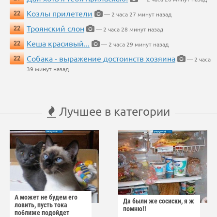
Козлы прилетели
22
— 2 часа 27 минут назад
Троянский слон
22
— 2 часа 28 минут назад
Кеша красивый...
22
— 2 часа 29 минут назад
Собака - выражение достоинств хозяина
22
— 2 часа
39 минут назад
Лучшее в категории
А может не будем его
Да были же сосиски, я ж
ловить, пусть тока
помню!!
поближе подойдет