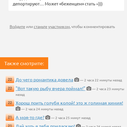
депортируют… Может «беженцем» стать =)))
Войдите
или
станьте участником
, чтобы комментировать
Также смотрите:
До чего романтика довела
22
— 2 часа 22 минуты назад
"Вот такую рыбу вчера поймал!"
22
— 2 часа 23 минуты
назад
Хорош поить голубя колой! это ж голимая химия!
22
— 2 часа 24 минуты назад
А моя-то где?
21
— 2 часа 25 минут назад
Дай хоть я тебя приласкаю!
21
— 2 часа 26 минут назад