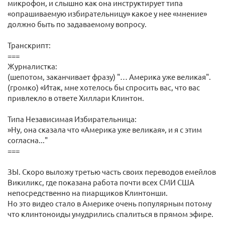
микрофон, и слышно как она инструктирует типа
«опрашиваемую избирательницу» какое у нее «мнение»
должно быть по задаваемому вопросу.
Транскрипт:
===
Журналистка:
(шепотом, заканчивает фразу) "… Америка уже великая".
(громко) «Итак, мне хотелось бы спросить вас, что вас
привлекло в ответе Хиллари Клинтон.
Типа Независимая Избирательница:
»Ну, она сказала что «Америка уже великая», и я с этим
согласна..."
===
ЗЫ. Скоро выложу третью часть своих переводов емейлов
Викиликс, где показана работа почти всех СМИ США
непосредственно на пиарщиков Клинтонши.
Но это видео стало в Америке очень популярным потому
что клинтоноиды умудрились спалиться в прямом эфире.