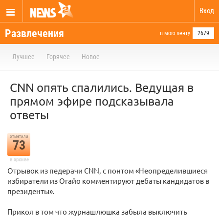
Вход
Развлечения
в мою ленту
2679
Лучшее
Горячее
Новое
CNN опять спалились. Ведущая в
прямом эфире подсказывала
ответы
отметили
73
в архиве
Отрывок из педерачи CNN, c понтом «Неопределившиеся
избиратели из Огайо комментируют дебаты кандидатов в
президенты».
Прикол в том что журнашлюшка забыла выключить