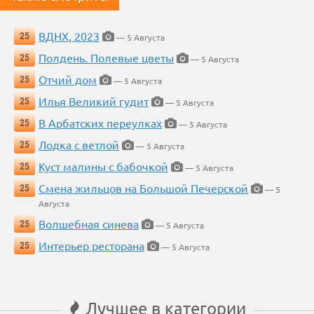
ВДНХ, 2023
25
— 5 Августа
Полдень. Полевые цветы
25
— 5 Августа
Отчий дом
25
— 5 Августа
Илья Великий гудит
25
— 5 Августа
В Арбатских переулках
25
— 5 Августа
Лодка с ветлой
25
— 5 Августа
Куст малины с бабочкой
25
— 5 Августа
Смена жильцов на Большой Печерской
25
— 5
Августа
Волшебная синева
25
— 5 Августа
Интерьер ресторана
25
— 5 Августа
Лучшее в категории