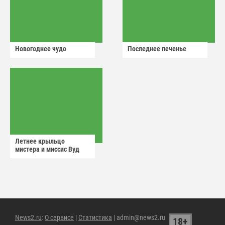
Новогоднее чудо
Последнее печенье
Летнее крыльцо
мистера и миссис Вуд
News2.ru
:
О сервисе
|
Статистика
| admin@news2.ru
18+