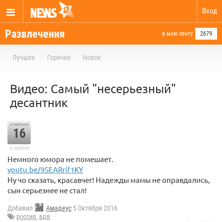
Вход
Развлечения
в мою ленту
2679
Лучшее
Горячее
Новое
Видео: Самый "несерьезный"
десантник
отметили
16
в архиве
Немного юмора не помешает.
youtu.be/9SEARrif1KY
Ну чо сказать, красавчег! Надежды мамы не оправдались,
сын серьезнее не стал!
Добавил
Амадеус
5 Октября 2016
россия
,
вдв