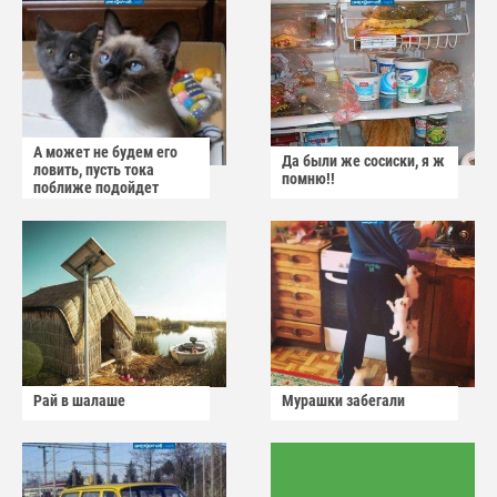
А может не будем его
Да были же сосиски, я ж
ловить, пусть тока
помню!!
поближе подойдет
Рай в шалаше
Мурашки забегали