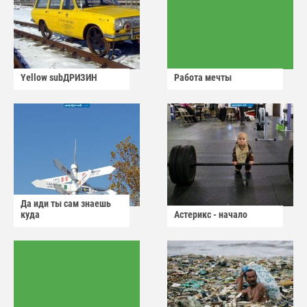
Yellow subДРИЗИН
Работа мечты
Да иди ты сам знаешь
куда
Астерикс - начало