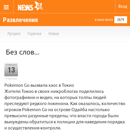
Вход
Развлечения
в мою ленту
2679
Лучшее
Горячее
Новое
Без слов...
отметили
13
в архиве
Pokemon Go вызвала хаос в Токио
Жители Токио в своих микроблогах поделились
фотографиями и видео, на которых толпы людей
преследуют редкого покемона. Как оказалось, количество
игроков Pokemon Go на острове Одайба настолько
превысило разумные пределы, что власти города были
вынуждены обратиться к полиции для наведения порядка
и осуществления контроля.