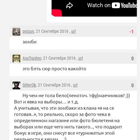
poizun
, 21 Сентября 2016 ,
url
-1
зомби
AssTrasher
, 21 Сентября 2016 ,
url
0
это блть сюр просто какойто
SitterOk
, 21 Сентября 2016 ,
url
0
Ну чем не тола бело(леноточ. тфу)маечников? ;))
Вот и явка на выборы… и т.д.
А учитывая, что эти зомбаки из клана «я на се
готовая..», то реально, скоро за фото чека в
определенном магазине или фото бюлетеня на
выборах или еще чего нить такого.., что подарит
бонус в игре, они снесут все «турникеты» этой
реальности к херам… ;)