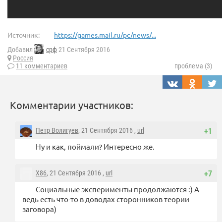
Источник:
https://games.mail.ru/pc/news/...
Добавил
срф
21 Сентября 2016
Россия
11 комментариев
проблема (3)
Комментарии участников:
Петр Волигуев
, 21 Сентября 2016 ,
url
+1
Ну и как, поймали? Интересно же.
X86
, 21 Сентября 2016 ,
url
+7
Социальные эксперименты продолжаются :) А
ведь есть что-то в доводах сторонников теории
заговора)