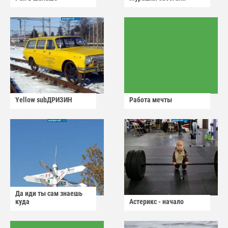
Yellow subДРИЗИН
Работа мечты
Да иди ты сам знаешь
куда
Астерикс - начало