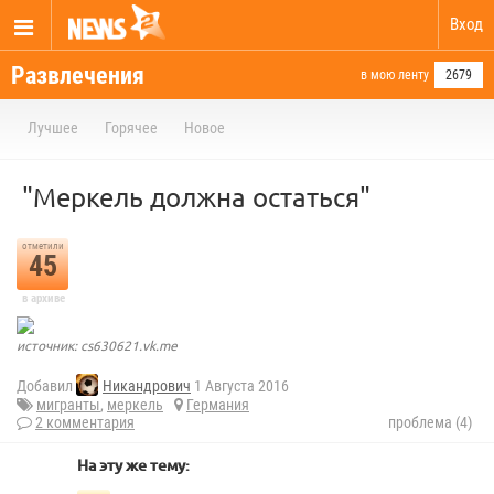
Вход
Развлечения
в мою ленту
2679
Лучшее
Горячее
Новое
"Меркель должна остаться"
отметили
45
в архиве
источник: cs630621.vk.me
Добавил
Никандрович
1 Августа 2016
мигранты
,
меркель
Германия
2 комментария
проблема (4)
На эту же тему: