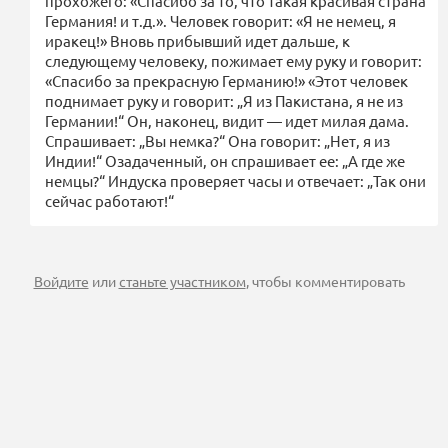
прохожего: «Спасибо за то, что такая красивая страна
Германия! и т.д.». Человек говорит: «Я не немец, я
иракец!» Вновь прибывший идет дальше, к
следующему человеку, пожимает ему руку и говорит:
«Спасибо за прекрасную Германию!» «Этот человек
поднимает руку и говорит: „Я из Пакистана, я не из
Германии!“ Он, наконец, видит — идет милая дама.
Спрашивает: „Вы немка?“ Она говорит: „Нет, я из
Индии!“ Озадаченный, он спрашивает ее: „А где же
немцы?“ Индуска проверяет часы и отвечает: „Так они
сейчас работают!“
Войдите
или
станьте участником
, чтобы комментировать