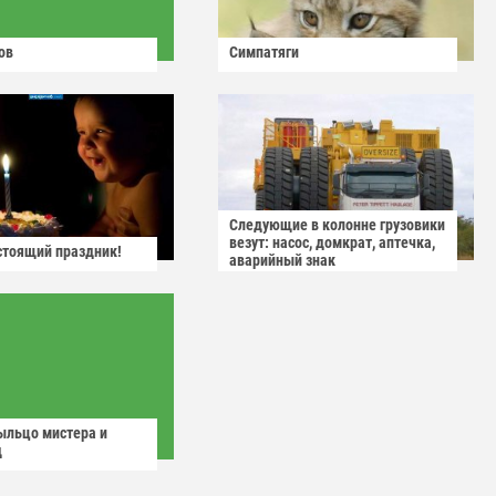
ов
Симпатяги
Следующие в колонне грузовики
везут: насос, домкрат, аптечка,
астоящий праздник!
аварийный знак
ыльцо мистера и
д