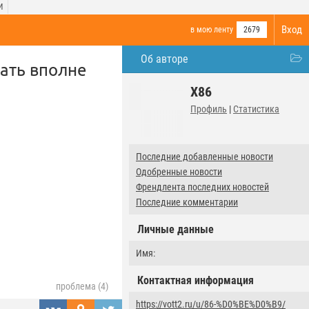
И
Вход
в мою ленту
2679
Об авторе
ать вполне
X86
Профиль
|
Статистика
Последние добавленные новости
Одобренные новости
Френдлента последних новостей
Последние комментарии
Личные данные
Имя:
Контактная информация
проблема (4)
https://vott2.ru/u/86-%D0%BE%D0%B9/