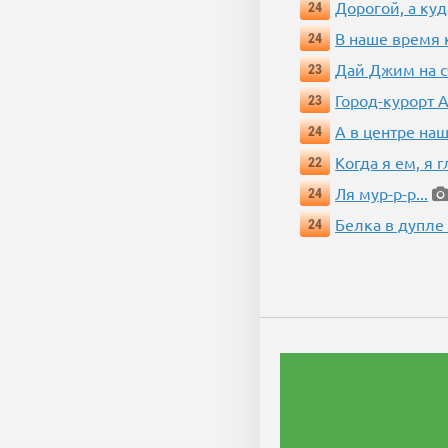
Дорогой, а куд
24
В наше время 
24
Дай Джим на с
23
Город-курорт 
23
А в центре наш
24
Когда я ем, я 
22
Ля мур-р-р...
24
Белка в дупле
24