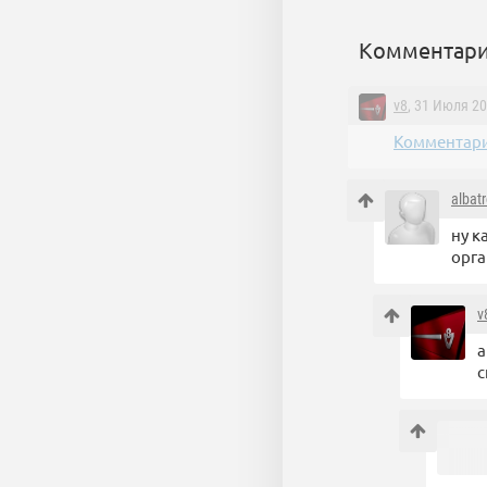
Комментари
v8
, 31 Июля 20
Комментари
albatr
ну к
орг
v
а
с