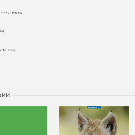
 минут назад
зад
уты назад
рии