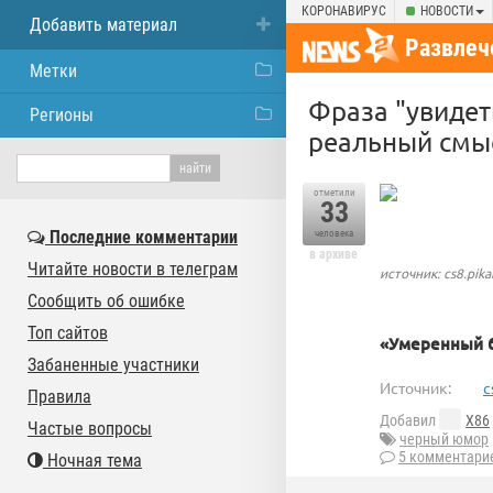
КОРОНАВИРУС
НОВОСТИ
Добавить материал
Развлеч
Метки
Фраза "увидет
Регионы
реальный смыс
отметили
33
Последние комментарии
человека
в архиве
Читайте новости в телеграм
источник: cs8.pika
Сообщить об ошибке
Топ сайтов
«Умеренный 
Забаненные участники
Источник:
c
Правила
Добавил
X86
Частые вопросы
черный юмор
5 комментари
Ночная тема