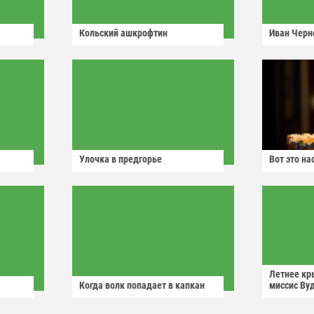
Кольский ашкрофтин
Иван Черн
Улочка в предгорье
Вот это н
Летнее кр
Когда волк попадает в капкан
миссис Ву