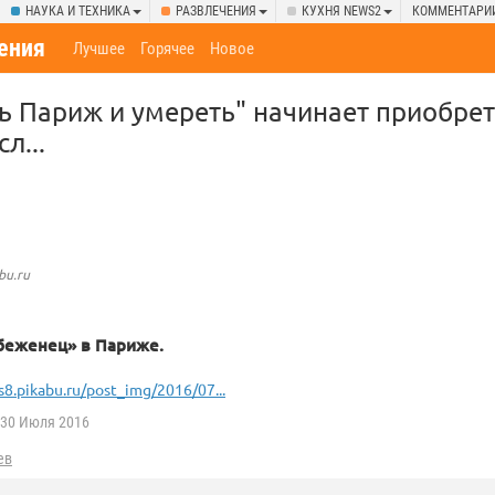
НАУКА И ТЕХНИКА
РАЗВЛЕЧЕНИЯ
КУХНЯ NEWS2
КОММЕНТАРИ
ения
Лучшее
Горячее
Новое
ь Париж и умереть" начинает приобрет
л...
bu.ru
беженец» в Париже.
s8.pikabu.ru/post_img/2016/07...
30 Июля 2016
ев