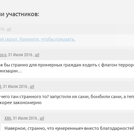
и участников:
16 ,
url
й скрыт. Нажмите, чтобы показать.
os-s
, 31 Июля 2016 ,
url
ак бы странно для примерных граждан ходить с флагом терро
анизации…
8
, 31 Июля 2016 ,
url
 чего там странного то? запустили их сами, бомбили сами, а те
корее закономерно
X86
, 31 Июля 2016 ,
url
Наверное, странно, что «умеренные» вместо благодарносте