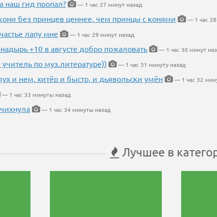
а наш гид пропал?
— 1 час 27 минут назад
кони без принцев ценнее, чем принцы с конями
— 1 час 28
частье лапу мне
— 1 час 29 минут назад
Анадырь +10 в августе добро пожаловать
— 1 час 30 минут на
 учитель по муз.литературе))
— 1 час 31 минуту назад
глух и нем, хитёр и быстр, и дьявольски умён
— 1 час 32 мин
— 1 час 33 минуты назад
 чихнула
— 1 час 34 минуты назад
Лучшее в катего