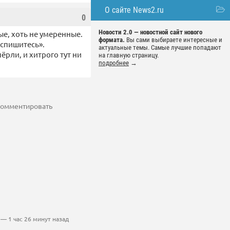
О сайте News2.ru
0
Новости 2.0 — новостной сайт нового
ые, хоть не умеренные.
формата.
Вы сами выбираете интересные и
аспишитесь».
актуальные темы. Самые лучшие попадают
ёрли, и хитрого тут ни
на главную страницу.
подробнее
→
 комментировать
— 1 час 26 минут назад