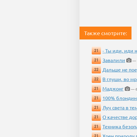
Также смотрите:
- Ты иди, иди 
21
Завалили
21
— 
Дальше не пое
22
В глуши, во мр
22
Маджонг
21
— 6
100% блондин
21
Луч света в те
21
О качестве до
21
Техника безопас
21
Хрен природу 
21