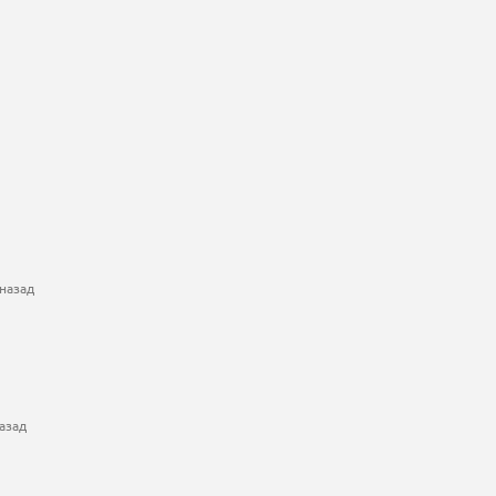
назад
азад