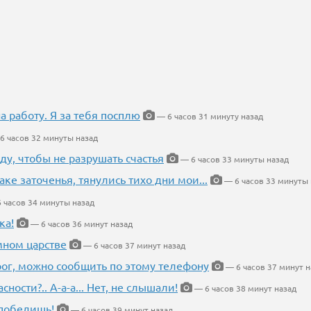
на работу. Я за тебя посплю
— 6 часов 31 минуту назад
6 часов 32 минуты назад
ду, чтобы не разрушать счастья
— 6 часов 33 минуты назад
аке заточенья, тянулись тихо дни мои...
— 6 часов 33 минуты 
 часов 34 минуты назад
ка!
— 6 часов 36 минут назад
мном царстве
— 6 часов 37 минут назад
рог, можно сообщить по этому телефону
— 6 часов 37 минут н
ности?.. А-а-а... Нет, не слышали!
— 6 часов 38 минут назад
победишь!
— 6 часов 39 минут назад