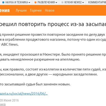
НАУКА И ТЕХНИКА
РАЗВЛЕЧЕНИЯ
КУХНЯ NEWS2
КОММЕНТАРИ
ения
Лучшее
Горячее
Новое
решил повторить процесс из-за засыпа
д принял решение провести повторное заседание по делу двух
 в ограблении продуктового магазина, потому что один из су
т ABC News.
ся, инцидент произошел в Мюнстере. Было принято решение п
 давать немедленное разрешение на апелляцию.
, как правило, состоят из коллегии в количестве пяти судей, и
фессионалами, а двое других — народными заседателями.
то засыпавший судья был заменен новым.
azeta.ru/social/news/2016/06/...
28 Июня 2016
риев