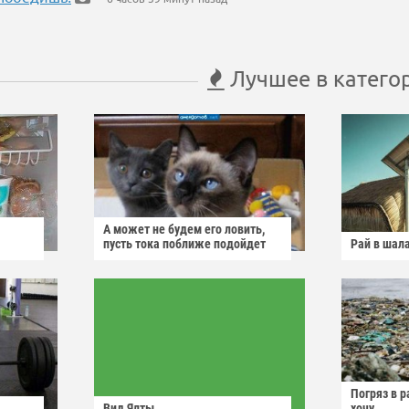
Лучшее в катего
А может не будем его ловить,
пусть тока поближе подойдет
Рай в шал
Погряз в р
Вид Ялты
хочу