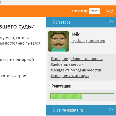
И
Вход
в мою ленту
2679
Об авторе
вшего судьи
reik
 мужчин, которые
Профиль
|
Статистика
дей постоянно пытался
ровести повторный
Последние добавленные новости
Одобренные новости
Френдлента последних новостей
з которых трое
Последние комментарии
Репутация:
О сайте gazeta.ru