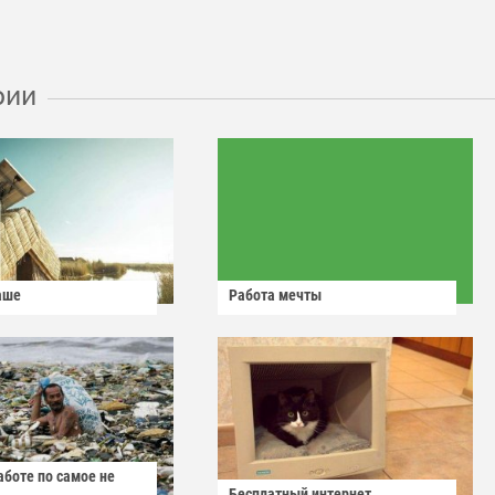
рии
аше
Работа мечты
аботе по самое не
Бесплатный интернет