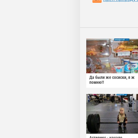
Да были же сосиски, я ж
помню!!
Астерикс - начало