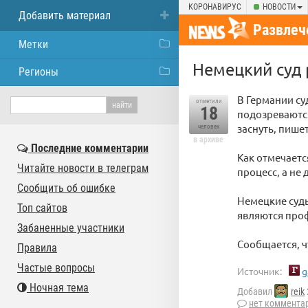
КОРОНАВИРУС
НОВОСТИ
Добавить материал
Развлеч
Метки
Немецкий суд 
Регионы
В Германии су
отметили
18
подозреваются
заснуть, пише
человек
в архиве
Последние комментарии
Как отмечает
Читайте новости в телеграм
процесс, а не
Сообщить об ошибке
Немецкие суды
Топ сайтов
являются про
Забаненные участники
Сообщается, ч
Правила
Частые вопросы
Источник:
g
Ночная тема
Добавил
reik
нет коммента