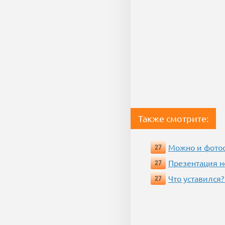
Также смотрите:
Можно и фотос
27
Презентация 
27
Что уставился?
27