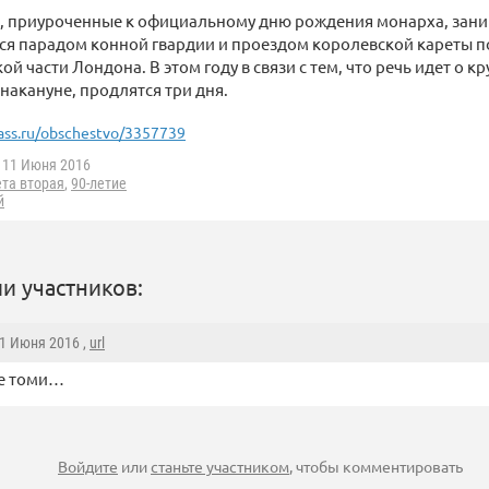
, приуроченные к официальному дню рождения монарха, зани
ся парадом конной гвардии и проездом королевской кареты п
й части Лондона. В этом году в связи с тем, что речь идет о кр
накануне, продлятся три дня.
ass.ru/obschestvo/3357739
11 Июня 2016
та вторая
,
90-летие
й
и участников:
11 Июня 2016 ,
url
е томи…
Войдите
или
станьте участником
, чтобы комментировать