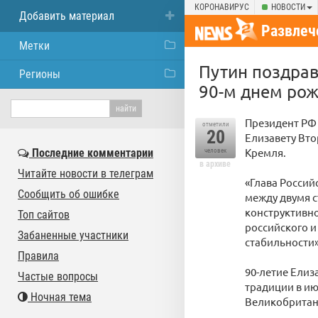
КОРОНАВИРУС
НОВОСТИ
Добавить материал
Развлеч
Метки
Путин поздрав
Регионы
90-м днем ро
Президент РФ
отметили
20
Елизавету Вто
Кремля.
Последние комментарии
человек
в архиве
Читайте новости в телеграм
«Глава Россий
Сообщить об ошибке
между двумя с
конструктивно
Топ сайтов
российского и
Забаненные участники
стабильности»
Правила
90-летие Елиз
Частые вопросы
традиции в июн
Ночная тема
Великобритани