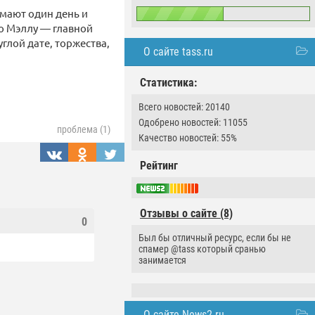
мают один день и
о Мэллу — главной
углой дате, торжества,
О сайте tass.ru
Статистика:
Всего новостей: 20140
Одобрено новостей: 11055
проблема (1)
Качество новостей: 55%
Рейтинг
Отзывы о сайте (8)
0
Был бы отличный ресурс, если бы не
спамер @tass который сранью
занимается
О сайте News2.ru