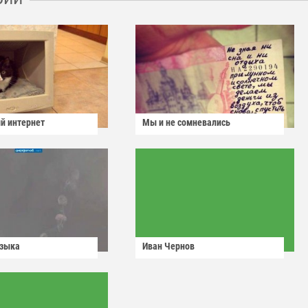
й интернет
Мы и не сомневались
узыка
Иван Чернов