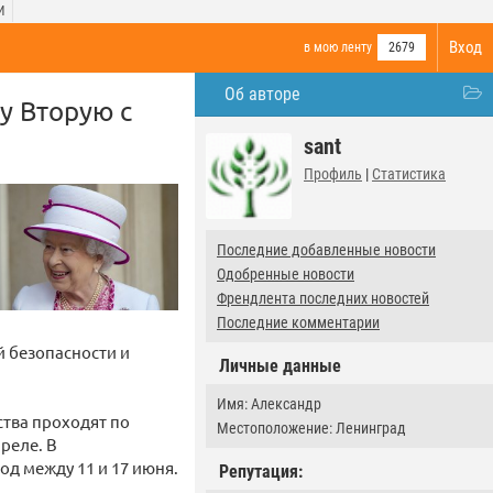
И
Вход
в мою ленту
2679
Об авторе
у Вторую с
sant
Профиль
|
Статистика
Последние добавленные новости
Одобренные новости
Френдлента последних новостей
Последние комментарии
й безопасности и
Личные данные
Имя: Александр
ства проходят по
Местоположение: Ленинград
преле. В
од между 11 и 17 июня.
Репутация: