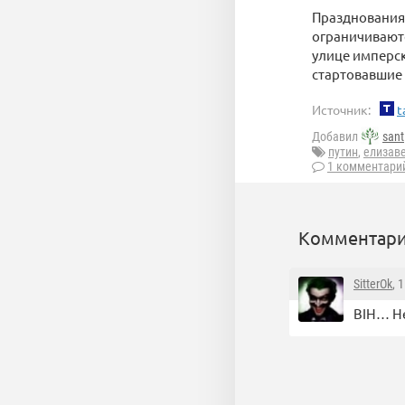
Празднования
ограничивают
улице имперско
стартовавшие 
Источник:
t
Добавил
sant
путин
,
елизаве
1 комментари
Комментари
SitterOk
, 
BIH… Н