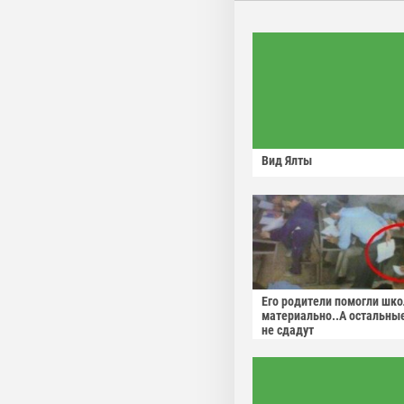
Вид Ялты
Его родители помогли шко
материально..А остальны
не сдадут