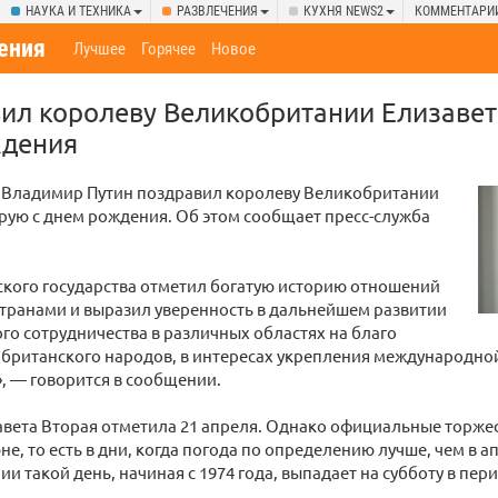
НАУКА И ТЕХНИКА
РАЗВЛЕЧЕНИЯ
КУХНЯ NEWS2
КОММЕНТАРИ
ения
Лучшее
Горячее
Новое
ил королеву Великобритании Елизавет
ждения
 Владимир Путин поздравил королеву Великобритании
рую с днем рождения. Об этом сообщает пресс-служба
ского государства отметил богатую историю отношений
транами и выразил уверенность в дальнейшем развитии
го сотрудничества в различных областях на благо
 британского народов, в интересах укрепления международно
, — говорится в сообщении.
авета Вторая отметила 21 апреля. Однако официальные торже
е, то есть в дни, когда погода по определению лучше, чем в а
и такой день, начиная с 1974 года, выпадает на субботу в пери