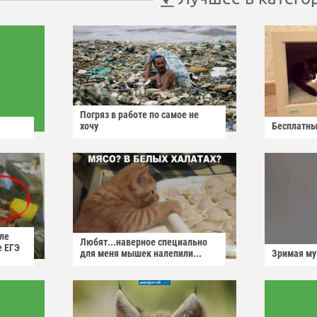
Погряз в работе по самое не
хочу
Бесплатны
ле
Любят...наверное специально
е ЕГЭ
для меня мышек налепили...
Зримая м