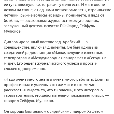
ее тут сплюснуло, фотография у меня есть. И мы в окопе
лежим на спине, а над нами летают самолеты, израильские
летчики, рыжие волосы их видны, понимаете, и падают
бомбы», — рассказывал журналист-международник,
заслуженный деятель искусств РФ Фарид Сейфуль-
Мулюков.
Дипломированный востоковед. Арабский — в
совершенстве, включая диалекты. Он был одним из
создателей радиостанции «Маяк», ведущим известных
телепрограмм «Международная панорама» и «Сегодня в
мире». Его рецепт журналистского успеха и прост, и
сложен одновременно.
«Надо очень много знать и очень много работать. Если ты
профессионал и умеешь в тот же миг и в тот же час
рассказать и выдать то, что ты знаешь, и это интересно
твоим зрителям, это действительно показывает класс», —
говорил Сейфуль-Мулюков.
Он хорошо был знаком с сирийским лидером Хафезом