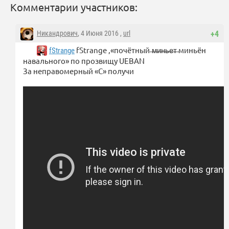
Комментарии участников:
Никандрович
, 4 Июня 2016 ,
url
+4
fStrange ,«почётный ̶м̶и̶н̶ь̶е̶т̶ миньён
fStrange
навального» по прозвищу UEBAN
За неправомерный «С» получи