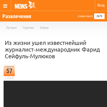
Вход
Развлечения
в мою ленту
2679
Лучшее
Горячее
Новое
Из жизни ушел известнейший
журналист‑международник Фарид
Сейфуль‑Мулюков
отметили
57
в архиве