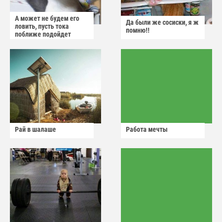
А может не будем его
Да были же сосиски, я ж
ловить, пусть тока
помню!!
поближе подойдет
Рай в шалаше
Работа мечты