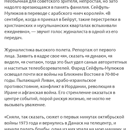
Необычная для советского зрителя, непростая, но зато
надолго врезающаяся в память фамилия. Сейфуль-
Мулюков в переводе с арабского «меч королей». «В
сентябре, когда я приехал в Бейрут, такие перестрелки в
христианских и мусульманских кварталах вспыхивали
ежедневно», — звучит голос журналиста в одной из его
передач.
Журналистика высокого полета. Репортаж от первого
лица. Заявить в кадре свое «я», сказать «я думаю», «я
видел», «я считаю», тогда это был удел самых авторитетных
и маститых телеобозревателей. Фарид Сейфуль-Мулюков
освещал почти все войны на Ближнем Востоке в 70-80-е
годы. Пылающий Ливан, арабо-израильское
противостояние, конфликт в Иордании, революция в
Иране и афганская война. Его стремление оказаться в
центре событий, порой рискуя жизнью, не могло не
вызывать уважение.
«Сняли, так сказать, сюжет о первых минутах октябрьской
войны 1973 года и вернулись в Дамаск на телецентр, и
начали падать бомбы, одна из них упала на мою машину, и