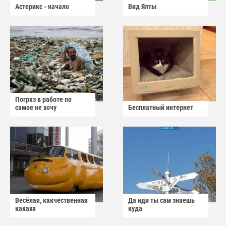
Астерикс - начало
Вид Ялты
Погряз в работе по
самое не хочу
Бесплатный интернет
Весёлая, какчественная
Да иди ты сам знаешь
какаха
куда