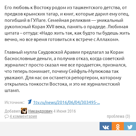
Его любовь к Востоку родом из ташкентского детства, от
предков крымских татар, и книг, которые дарил ему отец,
погибший в ГУЛаге. Семейная реликвия — уникальный
рукописный Коран XVII века, память о прадеде. Любимая
цитата – оттуда: «Надо жить так, как будто ты будешь жить
вечно, но все время готовиться к встрече с Аллахом».
Главный мулла Саудовской Аравии предлагал за Коран
баснословные деньги, а получив отказ, когда советский
журналист просто сказал «не все продается», признался,
что теперь понимает, почему Сейфуль-Мулюкова так
уважают. Для нас он останется репортером, которому
открылись тонкости Востока, и это не журналистский
штамп.
Источник:
1tv.ru/news/2016/06/04/303495-...
Добавил
Никандрович
4 Июня 2016
4 комментария
проблема (3)