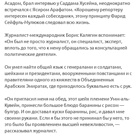
Асадом, брал интервью у Саддама Хусейна, неоднократно
встречался с Ясиром Арафатом. «Хорошему репортеру
интересен каждый собеседник», этому принципу Фарид
Сейфуль-Мулюков следовал всю жизнь.
Журналист-международник Борис Калягин вспоминает:
«Он был не просто журналист, он специалист, эксперт,
вплоть до того, что к нему обращались за консультацией
политические деятели».
Он умел найти общий язык с генералами и солдатами,
шейхами и президентами, вооруженными повстанцами и с
правителями одного из княжеств в Объединенных
Арабских Эмиратах, где приходилось буквально есть с рук.
«Он пригласил меня на обед, этот шейх племени Умм-аль-
Кувейн, принесли большое блюдо баранины с рисом —
булгур. И он доставал куски баранины, рис, и давал мне
своими руками. Если я бы этого не принимал бы у него, то
это было бы проявлением высшей невежливости», —
рассказывал журналист.