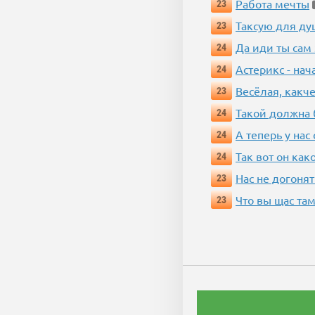
Работа мечты
23
Таксую для душ
23
Да иди ты сам
24
Астерикс - нач
24
Весёлая, какч
23
Такой должна 
24
А теперь у нас
24
Так вот он ка
24
Нас не догонят
23
Что вы щас там
23