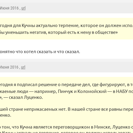
3 Июня 2016 ,
url
егодня для Кучмы актуально терпение, которое он должен испо
бы уменьшить негатив, который есть к нему в обществе»
нятно что хотел сказать и что сказал.
 Июня 2016 ,
url
егодня я подписал решение о передаче дел, где фигурируют, в т
ажаемые люди — например, Пинчук и Коломойский — в НАБУ по
, — сказал Луценко.
нашей стране неприкасаемых нет. В нашей стране все равны пер
енко.
о том, что Кучма является переговорщиком в Минске, Луценко 
я Кучмы актуально терпение, которое он должен использовать 