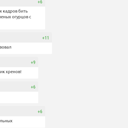
+6
х кадров бить
леных огурцов с
+11
твовал
+9
ик хренов!
+6
+6
ельных