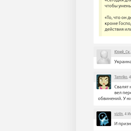
чтобы умень
«То, что он 
кроме Господ
действия ил
Юрий_Ск
Украина
Tamriko
, 
Свалят 
вел пер
обвинений. У н
vizitn
, 4 
И призн