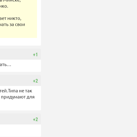
нко.
ает никто,
чать за свои
+1
кать…
+2
ей.Типа не так
ё придумают для
+2