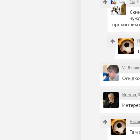
1sr
, 
Скин
чужд
прокисшим 
Н
Т
V.I.Baran
Ось дюж
Игемон
, 
Интерес
Ника
Там 