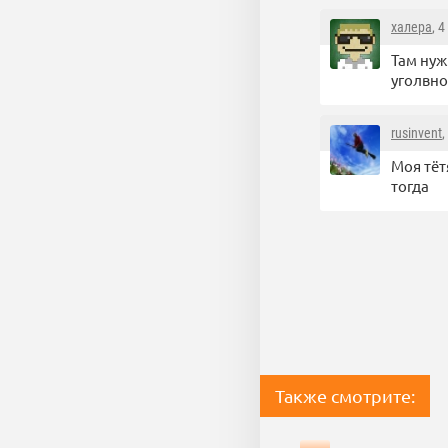
халера
, 
Там нуж
уголвно
rusinvent
,
Моя тёт
тогда
Также смотрите: