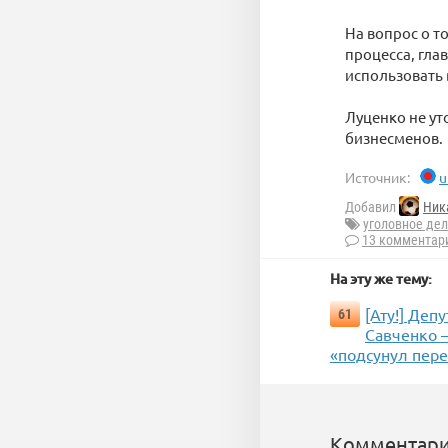
На вопрос о т
процесса, гла
использовать 
Луценко не ут
бизнесменов.
Источник:
u
Добавил
Ник
уголовное де
13 комментар
На эту же тему:
[Ату!] Деп
61
Савченко —
«подсунул пере
Комментари