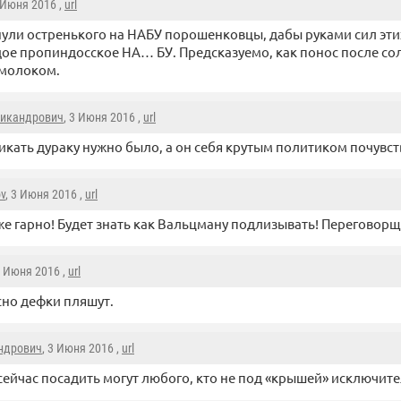
3 Июня 2016 ,
url
ули остренького на НАБУ порошенковцы, дабы руками сил эти
ое пропиндосское НА… БУ. Предсказуемо, как понос после со
молоком.
икандрович
, 3 Июня 2016 ,
url
икать дураку нужно было, а он себя крутым политиком почувс
ov
, 3 Июня 2016 ,
url
е гарно! Будет знать как Вальцману подлизывать! Переговорщ
3 Июня 2016 ,
url
но дефки пляшут.
ндрович
, 3 Июня 2016 ,
url
сейчас посадить могут любого, кто не под «крышей» исключит