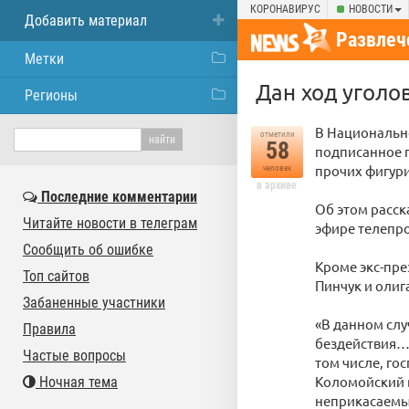
КОРОНАВИРУС
НОВОСТИ
Добавить материал
Развлеч
Метки
Дан ход уголо
Регионы
В Национальн
отметили
58
подписанное 
прочих фигур
человек
в архиве
Последние комментарии
Об этом расс
Читайте новости в телеграм
эфире телепро
Сообщить об ошибке
Кроме экс-пре
Топ сайтов
Пинчук и олиг
Забаненные участники
«В данном случ
Правила
бездействия… 
Частые вопросы
том числе, го
Коломойский в
Ночная тема
неприкасаемых