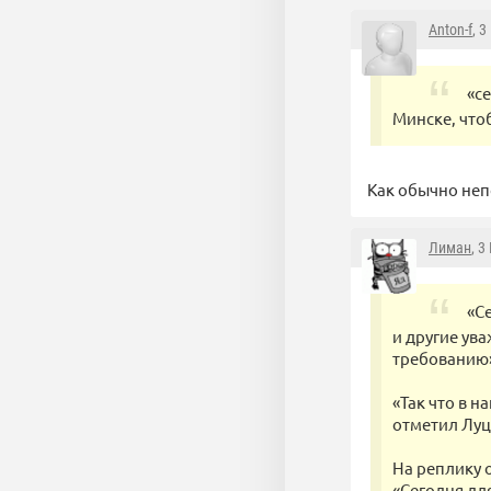
Anton-f
, 
«с
Минске, что
Как обычно непо
Лиман
, 3
«С
и другие ув
требованию»
«Так что в 
отметил Луц
На реплику 
«Сегодня дл