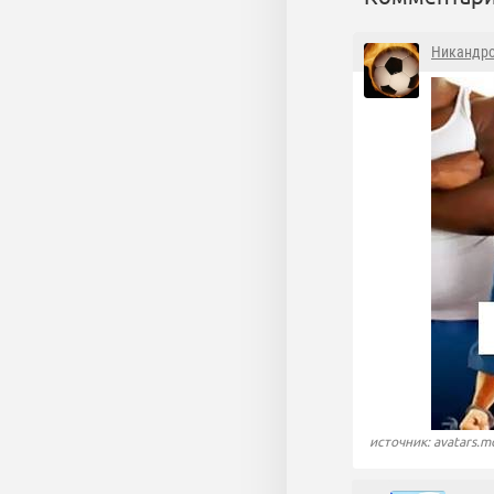
Никандр
источник: avatars.m