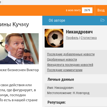
И
Вход
в мою ленту
2679
Об авторе
аины Кучму
Никандрович
Профиль
|
Статистика
Последние добавленные новости
Одобренные новости
Френдлента последних новостей
также бизнесмен Виктор
Последние комментарии
Личные данные
а свои действия или
Имя: Никандрович
а, где фигурирует, в
Местоположение: Н.Новгород
инчук, господин
 есть в нашей стране
Репутация: