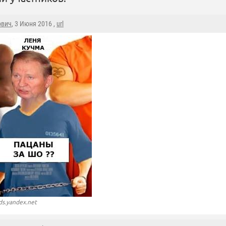
ович
, 3 Июня 2016 ,
url
ds.yandex.net