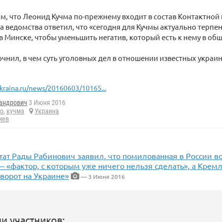
ом, что Леонид Кучма по-прежнему входит в состав Контактной
ва ведомства ответил, что «сегодня для Кучмы актуально терпе
в Минске, чтобы уменьшить негатив, который есть к нему в общ
очнил, в чем суть уголовных дел в отношении известных украи
kraina.ru/news/20160603/10165...
андрович
3 Июня 2016
ло
,
кучма
Украина
иев
утат Рады Рабинович заявил, что помилованная в России 
 «фактор, с которым уже ничего нельзя сделать», а Кремл
ворот на Украине»
— 3 Июня 2016
и участников: