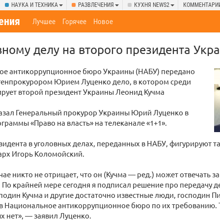
НАУКА И ТЕХНИКА
РАЗВЛЕЧЕНИЯ
КУХНЯ NEWS2
КОММЕНТАРИ
ения
Лучшее
Горячее
Новое
вному делу на второго президента Укр
ое антикоррупционное бюро Украины (НАБУ) передано
генпрокурором Юрием Луценко дело, в котором среди
ирует второй президент Украины Леонид Кучма
казал Генеральный прокурор Украины Юрий Луценко в
граммы «Право на власть» на телеканале «1+1».
зидента в уголовных делах, переданных в НАБУ, фигурируют 
арх Игорь Коломойский.
ае никто не отрицает, что он (Кучма — ред.) может отвечать з
По крайней мере сегодня я подписал решение про передачу дел
сподин Кучма и другие достаточно известные люди, господин П
 Национальное антикоррупционное бюро по их требованию. То
 нет», — заявил Луценко.