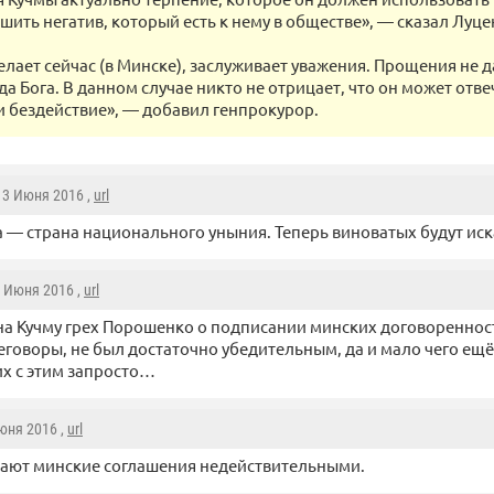
шить негатив, который есть к нему в обществе», — сказал Луце
делает сейчас (в Минске), заслуживает уважения. Прощения не д
а Бога. В данном случае никто не отрицает, что он может отве
и бездействие», — добавил генпрокурор.
, 3 Июня 2016 ,
url
 — страна национального уныния. Теперь виноватых будут ис
4 Июня 2016 ,
url
на Кучму грех Порошенко о подписании минских договоренност
еговоры, не был достаточно убедительным, да и мало чего ещ
их с этим запросто…
Июня 2016 ,
url
ают минские соглашения недействительными.