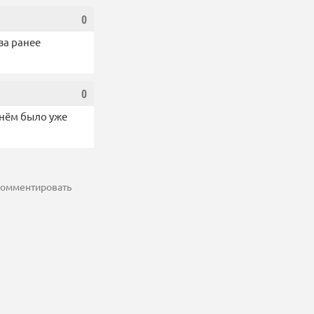
0
за ранее
0
 нём было уже
 комментировать