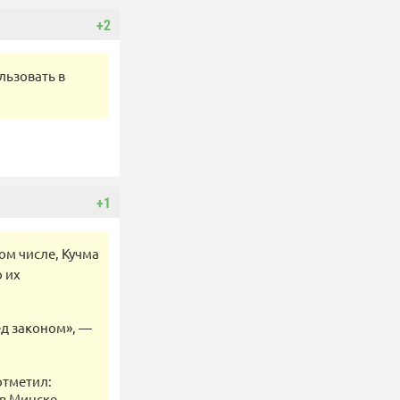
+2
льзовать в
+1
ом числе, Кучма
 их
ед законом», —
отметил:
в Минске,