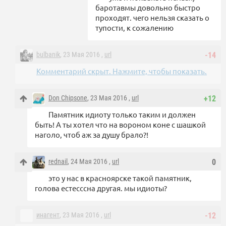
баротавмы довольно быстро
проходят. чего нельзя сказать о
тупости, к сожалению
bulbanik
, 23 Мая 2016 ,
url
-14
Комментарий скрыт. Нажмите, чтобы показать.
Don Chipsone
, 23 Мая 2016 ,
url
+12
Памятник идиоту только таким и должен
быть! А ты хотел что на вороном коне с шашкой
наголо, чтоб аж за душу брало?!
rednail
, 24 Мая 2016 ,
url
0
это у нас в красноярске такой памятник,
голова естесссна другая. мы идиоты?
инагент
, 23 Мая 2016 ,
url
-12