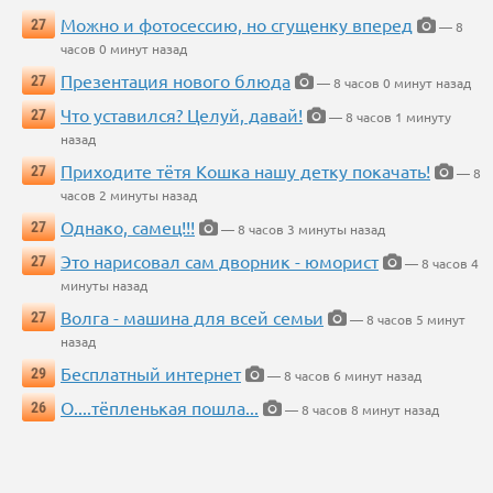
Можно и фотосессию, но сгущенку вперед
27
— 8
часов 0 минут назад
Презентация нового блюда
27
— 8 часов 0 минут назад
Что уставился? Целуй, давай!
27
— 8 часов 1 минуту
назад
Приходите тётя Кошка нашу детку покачать!
27
— 8
часов 2 минуты назад
Однако, самец!!!
27
— 8 часов 3 минуты назад
Это нарисовал сам дворник - юморист
27
— 8 часов 4
минуты назад
Волга - машина для всей семьи
27
— 8 часов 5 минут
назад
Бесплатный интернет
29
— 8 часов 6 минут назад
О....тёпленькая пошла...
26
— 8 часов 8 минут назад