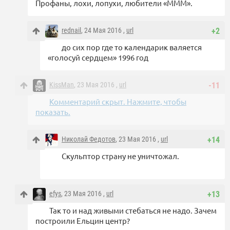
Профаны, лохи, лопухи, любители «МММ».
rednail
, 24 Мая 2016 ,
url
+2
до сих пор где то календарик валяется
«голосуй сердцем» 1996 год
KissMan
, 23 Мая 2016 ,
url
-11
Комментарий скрыт. Нажмите, чтобы
показать.
Николай Федотов
, 23 Мая 2016 ,
url
+14
Скульптор страну не уничтожал.
efys
, 23 Мая 2016 ,
url
+13
Так то и над живыми стебаться не надо. Зачем
построили Ельцин центр?