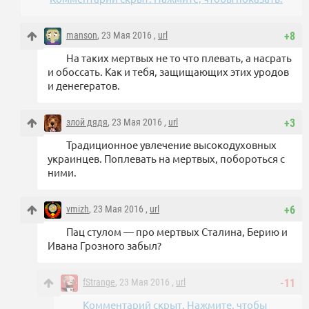
manson
, 23 Мая 2016 ,
url
+8
На таких мертвых не то что плевать, а насрать
и обоссать. Как и тебя, защищающих этих уродов
и денегератов.
злой дядя
, 23 Мая 2016 ,
url
+3
Традиционное увлечение высокодуховных
украинцев. Поплевать на мертвых, побороться с
ними.
vmizh
, 23 Мая 2016 ,
url
+6
Пац стулом — про мертвых Сталина, Берию и
Ивана Грозного забыл?
fStrange
, 23 Мая 2016 ,
url
-11
Комментарий скрыт. Нажмите, чтобы