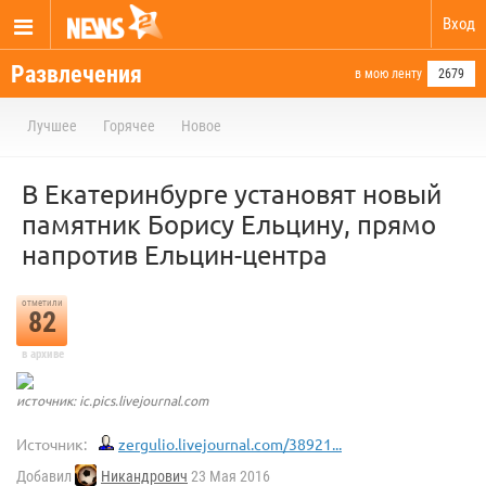
Вход
Развлечения
в мою ленту
2679
Лучшее
Горячее
Новое
В Екатеринбурге установят новый
памятник Борису Ельцину, прямо
напротив Ельцин-центра
отметили
82
в архиве
источник: ic.pics.livejournal.com
Источник:
zergulio.livejournal.com/38921...
Добавил
Никандрович
23 Мая 2016