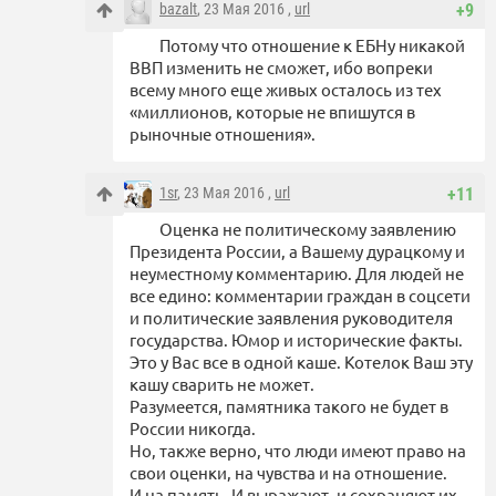
bazalt
, 23 Мая 2016 ,
url
+9
Потому что отношение к ЕБНу никакой
ВВП изменить не сможет, ибо вопреки
всему много еще живых осталось из тех
«миллионов, которые не впишутся в
рыночные отношения».
1sr
, 23 Мая 2016 ,
url
+11
Оценка не политическому заявлению
Президента России, а Вашему дурацкому и
неуместному комментарию. Для людей не
все едино: комментарии граждан в соцсети
и политические заявления руководителя
государства. Юмор и исторические факты.
Это у Вас все в одной каше. Котелок Ваш эту
кашу сварить не может.
Разумеется, памятника такого не будет в
России никогда.
Но, также верно, что люди имеют право на
свои оценки, на чувства и на отношение.
И на память. И выражают, и сохраняют их