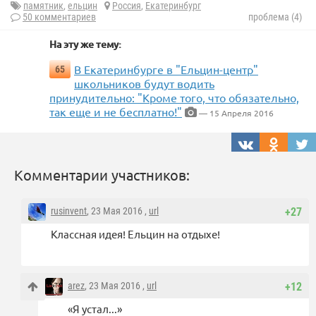
памятник
,
ельцин
Россия
,
Екатеринбург
50 комментариев
проблема (4)
На эту же тему:
В Екатеринбурге в "Ельцин-центр"
65
школьников будут водить
принудительно: "Кроме того, что обязательно,
так еще и не бесплатно!"
— 15 Апреля 2016
Комментарии участников:
rusinvent
, 23 Мая 2016 ,
url
+27
Классная идея! Ельцин на отдыхе!
arez
, 23 Мая 2016 ,
url
+12
«Я устал...»