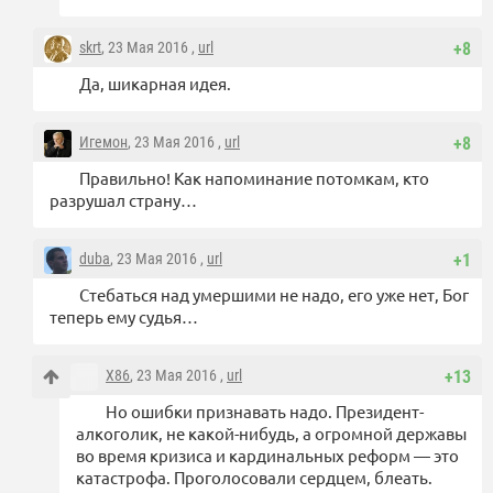
skrt
, 23 Мая 2016 ,
url
+8
Да, шикарная идея.
Игемон
, 23 Мая 2016 ,
url
+8
Правильно! Как напоминание потомкам, кто
разрушал страну…
duba
, 23 Мая 2016 ,
url
+1
Стебаться над умершими не надо, его уже нет, Бог
теперь ему судья…
X86
, 23 Мая 2016 ,
url
+13
Но ошибки признавать надо. Президент-
алкоголик, не какой-нибудь, а огромной державы
во время кризиса и кардинальных реформ — это
катастрофа. Проголосовали сердцем, блеать.