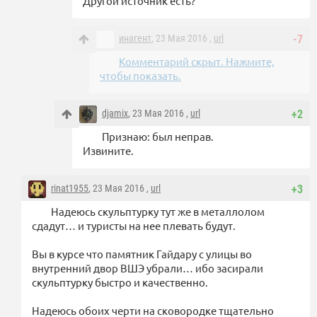
Другой источник есть?
инагент
, 23 Мая 2016 ,
url
-7
Комментарий скрыт. Нажмите,
чтобы показать.
djamix
, 23 Мая 2016 ,
url
+2
Признаю: был неправ.
Извините.
rinat1955
, 23 Мая 2016 ,
url
+3
Надеюсь скульптурку тут же в металлолом
сдадут… и туристы на нее плевать будут.
Вы в курсе что памятник Гайдару с улицы во
внутренний двор ВШЭ убрали… ибо засирали
скульптурку быстро и качественно.
Надеюсь обоих черти на сковородке тщательно