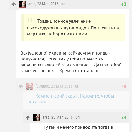
arez
, 23 Мая 2016 ,
url
+3
Традиционное увлечение
высокодуховных путиноидов. Поплевать на
мертвых, побороться с ними.
Вся(условно) Украина, сейчас «путиноиды»
получается, легко как у тебя получается
окрашивать людей за их мнение… Да и за тобой
замечен грешок… Кремлебот ты наш.
fStrange
, 23 Мая 2016 ,
url
-8
Комментарий скрыт. Нажмите, чтобы
показать.
arez
, 23 Мая 2016 ,
url
+4
Ну так и нечего приводить тогда в