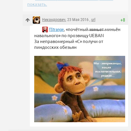
показать.
Никандрович
, 23 Мая 2016 ,
url
+8
, «почётный ̶м̶и̶н̶ь̶е̶т̶ миньён
fStrange
навального» по прозвищу UEBAN
За неправомерный «С» получи от
пиндосских обезьян