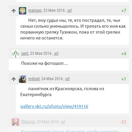
manson
, 23 Мая 2016 ,
url
+7
Нет, ему судьи мы, те, кто пострадал, те, чьи
семьи сильно уменьшились. И трепать его имя как
порванную грелку Тузиком, пока от этой грелки
ничего не останется.
sant
, 23 Мая 2016 ,
url
+4
Похоже на фотошоп…
rednail
, 24 Мая 2016 ,
url
+1
памятник из Красноярска, голова из
Екатеринбурга
gallery.ykt.ru/photo/view/419116
fStrange
, 23 Мая 2016 ,
url
-23
Комментарий скрыт. Нажмите, чтобы показать.