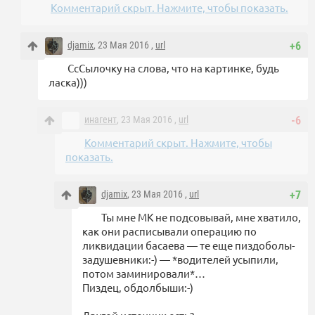
Комментарий скрыт. Нажмите, чтобы показать.
djamix
, 23 Мая 2016 ,
url
+6
СсСылочку на слова, что на картинке, будь
ласка)))
инагент
, 23 Мая 2016 ,
url
-6
Комментарий скрыт. Нажмите, чтобы
показать.
djamix
, 23 Мая 2016 ,
url
+7
Ты мне МК не подсовывай, мне хватило,
как они расписывали операцию по
ликвидации басаева — те еще пиздоболы-
задушевники:-) — *водителей усыпили,
потом заминировали*…
Пиздец, обдолбыши:-)