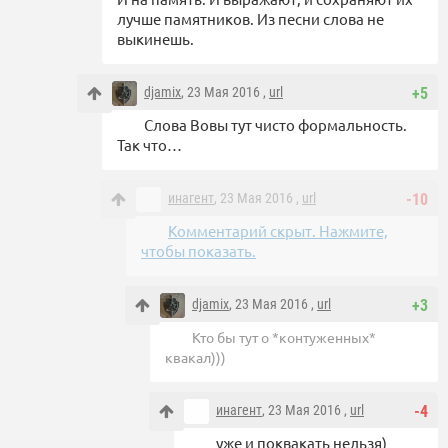
лучше памятников. Из песни слова не
выкинешь.
djamix
, 23 Мая 2016 ,
url
+5
Слова Вовы тут чисто формальность.
Так что…
инагент
, 23 Мая 2016 ,
url
-10
Комментарий скрыт. Нажмите,
чтобы показать.
djamix
, 23 Мая 2016 ,
url
+3
Кто бы тут о *контуженных*
квакал)))
инагент
, 23 Мая 2016 ,
url
-4
уже и поквакать нельзя)