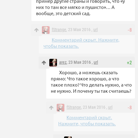
пример другие страны и говорить, что «у
них то там все мягко и пушисто»… А
вообще, это детский сад.
fStrange
, 23 Мая 2016 ,
url
-8
Комментарий скрыт. Нажмите,
чтобы показать.
arez
, 23 Мая 2016 ,
url
+2
Хорошо, а можешь сказать
прямо: Что такое хорошо, а что
такое плохо? Что делать нужно, а что
не нужно. И почему ты так считаешь?
fStrange
, 23 Мая 2016 ,
url
-8
Комментарий скрыт.
Нажмите, чтобы показать.