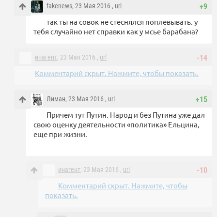
fakenews
, 23 Мая 2016 ,
url
+9
так ты на совок не стеснялся поплевывать. у
тебя случайно нет справки как у мсье барабана?
инагент
, 23 Мая 2016 ,
url
-14
Комментарий скрыт. Нажмите, чтобы показать.
Лиман
, 23 Мая 2016 ,
url
+15
Причем тут Путин. Народ и без Путина уже дал
свою оценку деятельности «политика» Ельцина,
еще при жизни.
инагент
, 23 Мая 2016 ,
url
-10
Комментарий скрыт. Нажмите, чтобы
показать.