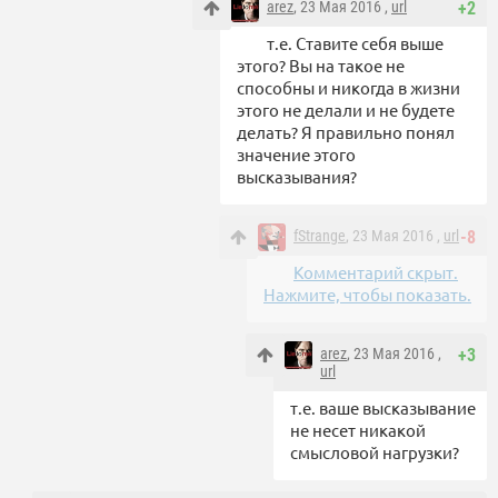
arez
, 23 Мая 2016 ,
url
+2
т.е. Ставите себя выше
этого? Вы на такое не
способны и никогда в жизни
этого не делали и не будете
делать? Я правильно понял
значение этого
высказывания?
fStrange
, 23 Мая 2016 ,
url
-8
Комментарий скрыт.
Нажмите, чтобы показать.
arez
, 23 Мая 2016 ,
+3
url
т.е. ваше высказывание
не несет никакой
смысловой нагрузки?