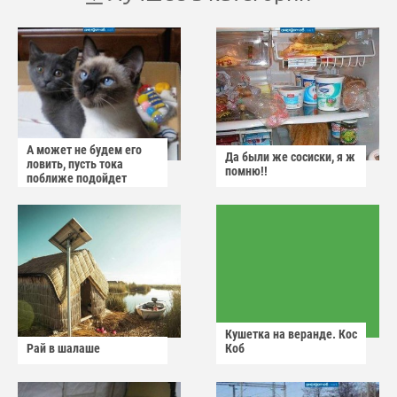
А может не будем его
Да были же сосиски, я ж
ловить, пусть тока
помню!!
поближе подойдет
Кушетка на веранде. Кос
Рай в шалаше
Коб