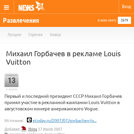
Вход
Развлечения
в мою ленту
2679
Лучшее
Горячее
Новое
Михаил Горбачев в рекламе Louis
Vuitton
отметили
13
в архиве
Первый и последний президент СССР Михаил Горбачев
принял участие в рекламной кампании Louis Vuitton в
августовском номере американского Vogue.
Источник:
etoday.ru/2007/07/gorbachev-lo...
Добавил
3biga
27 Июля 2007