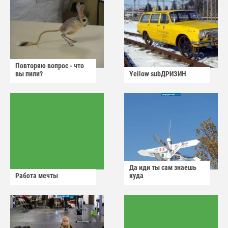
Повторяю вопрос - что
вы пили?
Yellow subДРИЗИН
Да иди ты сам знаешь
Работа мечты
куда