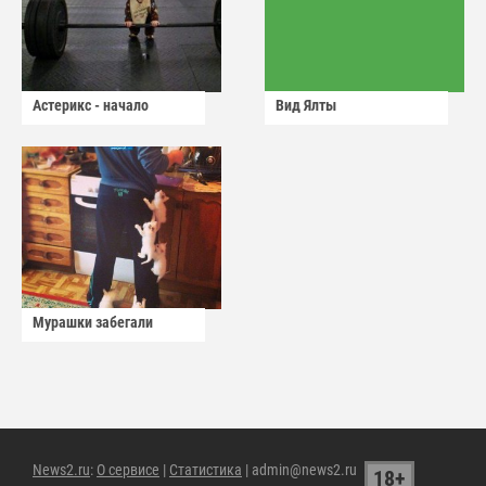
Астерикс - начало
Вид Ялты
Мурашки забегали
News2.ru
:
О сервисе
|
Статистика
| admin@news2.ru
18+