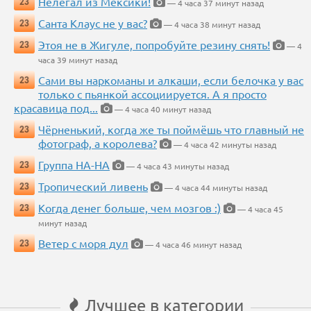
Нелегал из Мексики!
23
— 4 часа 37 минут назад
Санта Клаус не у вас?
23
— 4 часа 38 минут назад
Этоя не в Жигуле, попробуйте резину снять!
23
— 4
часа 39 минут назад
Сами вы наркоманы и алкаши, если белочка у вас
23
только с пьянкой ассоциируется. А я просто
красавица под...
— 4 часа 40 минут назад
Чёрненький, когда же ты поймёшь что главный не
23
фотограф, а королева?
— 4 часа 42 минуты назад
Группа НА-НА
23
— 4 часа 43 минуты назад
Тропический ливень
23
— 4 часа 44 минуты назад
Когда денег больше, чем мозгов :)
23
— 4 часа 45
минут назад
Ветер с моря дул
23
— 4 часа 46 минут назад
Лучшее в категории