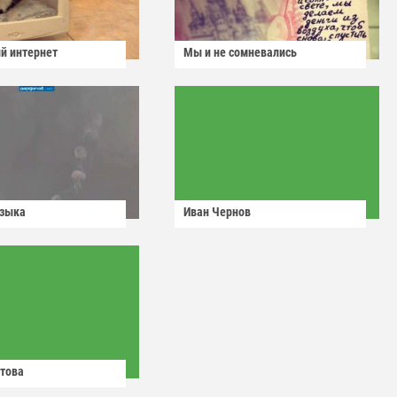
й интернет
Мы и не сомневались
узыка
Иван Чернов
това