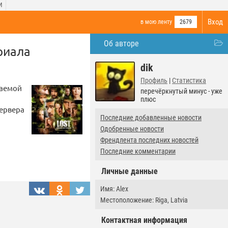
И
Вход
в мою ленту
2679
Об авторе
риала
dik
Профиль
|
Статистика
ваемой
перечёркнутый минус - уже
плюс
ервера
Последние добавленные новости
Одобренные новости
Френдлента последних новостей
Последние комментарии
Личные данные
Имя: Alex
Местоположение: Riga, Latvia
Контактная информация