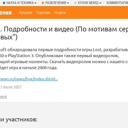
НАУКА И ТЕХНИКА
РАЗВЛЕЧЕНИЯ
КУХНЯ NEWS2
КОММЕНТАРИ
ения
Лучшее
Горячее
Новое
e. Подробности и видео (По мотивам се
ивых")
oft обнародовала первые подробности игры Lost, разрабаты
360 и PlayStation 3. Опубликован также первый видеоролик,
щий игровые моменты. Скачать видеоролик можно с нашего с
йдет игра в начале 2008 года.
news.ru/news/line/index.shtml...
7 Июля 2007
риев
и участников: