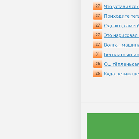
Что уставился?
27
Приходите тёт
27
Однако, самец!
27
Это нарисовал
27
Волга - машин
27
Бесплатный ин
31
О....тёпленькая
26
Куда летим ш
26