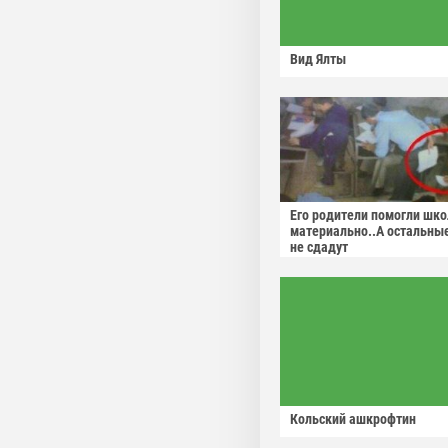
Вид Ялты
Его родители помогли шко
материально..А остальны
не сдадут
Кольский ашкрофтин