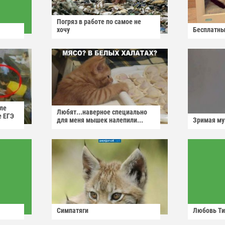
Погряз в работе по самое не
хочу
Бесплатны
ле
Любят...наверное специально
е ЕГЭ
для меня мышек налепили...
Зримая м
Симпатяги
Любовь Ти