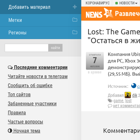
КОРОНАВИРУС
НОВОСТИ
Добавить материал
Развлеч
Метки
Lost: The Gam
Регионы
"Остаться в ж
Компания Ubis
отметили
7
для PC, Xbox 
демонстрирую
Последние комментарии
человек
в архиве
(29,55 МБ). Вы
Читайте новости в телеграм
Сообщить об ошибке
Источник:
c
Топ сайтов
Добавил
dik
2
game
,
lost
Забаненные участники
нет коммента
Правила
Частые вопросы
Комментари
Ночная тема