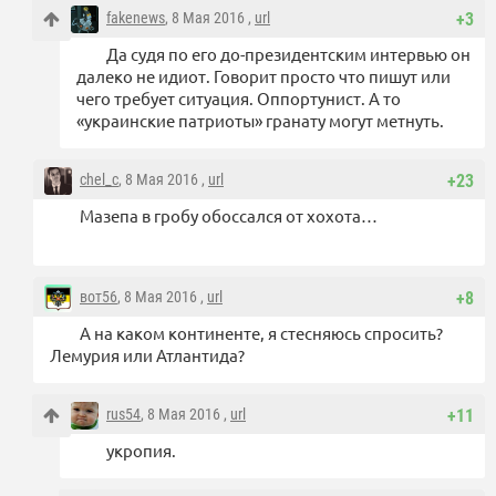
fakenews
, 8 Мая 2016 ,
url
+3
Да судя по его до-президентским интервью он
далеко не идиот. Говорит просто что пишут или
чего требует ситуация. Оппортунист. А то
«украинские патриоты» гранату могут метнуть.
chel_c
, 8 Мая 2016 ,
url
+23
Мазепа в гробу обоссался от хохота…
вот56
, 8 Мая 2016 ,
url
+8
А на каком континенте, я стесняюсь спросить?
Лемурия или Атлантида?
rus54
, 8 Мая 2016 ,
url
+11
укропия.