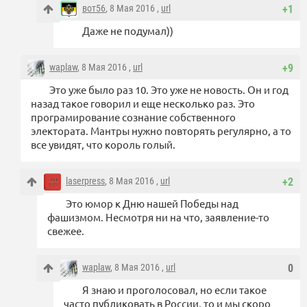
вот56
, 8 Мая 2016 ,
url
+1
Даже не подумал))
waplaw
, 8 Мая 2016 ,
url
+9
Это уже было раз 10. Это уже не новость. Он и год
назад такое говорил и еще несколько раз. Это
програмирование сознание собственного
электората. Мантры нужно повторять регулярно, а то
все увидят, что король голый.
laserpress
, 8 Мая 2016 ,
url
+2
Это юмор к Дню нашей Победы над
фашизмом. Несмотря ни на что, заявление-то
свежее.
waplaw
, 8 Мая 2016 ,
url
0
Я знаю и проголосовал, но если такое
часто публиковать в России, то и мы скоро