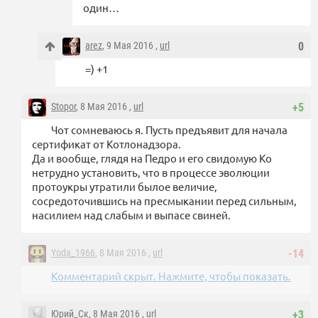
один…
arez
, 9 Мая 2016 ,
url
0
=) +1
Stopor
, 8 Мая 2016 ,
url
+5
Чот сомневаюсь я. Пусть предъявит для начала
сертификат от Котлонадзора.
Да и вообще, глядя на Педро и его свидомую Ко
нетрудно установить, что в процессе эволюции
протоукры утратили былое величие,
сосредоточившись на пресмыкании перед сильным,
насилием над слабым и выпасе свиней.
Yoda_1966
, 8 Мая 2016 ,
url
-14
Комментарий скрыт. Нажмите, чтобы показать.
Юрий_Ск
, 8 Мая 2016 ,
url
+3