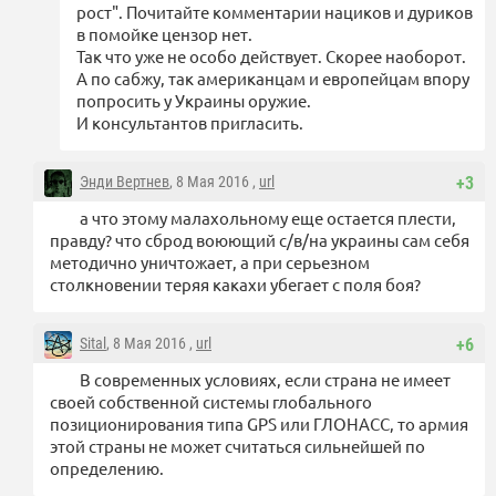
рост". Почитайте комментарии нациков и дуриков
в помойке цензор нет.
Так что уже не особо действует. Скорее наоборот.
А по сабжу, так американцам и европейцам впору
попросить у Украины оружие.
И консультантов пригласить.
Энди Вертнев
, 8 Мая 2016 ,
url
+3
а что этому малахольному еще остается плести,
правду? что сброд воюющий с/в/на украины сам себя
методично уничтожает, а при серьезном
столкновении теряя какахи убегает с поля боя?
Sital
, 8 Мая 2016 ,
url
+6
В современных условиях, если страна не имеет
своей собственной системы глобального
позиционирования типа GPS или ГЛОНАСС, то армия
этой страны не может считаться сильнейшей по
определению.