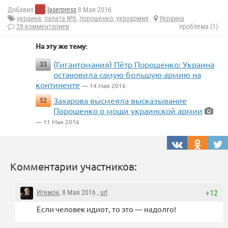
Добавил
laserpress
8 Мая 2016
украина
,
палата №6
,
порошенко
,
укроармия
Украина
28 комментариев
проблема (1)
На эту же тему:
(Гигантомания) Пётр Порошенко: Украина
33
остановила самую большую армию на
континенте
— 14 Мая 2016
Захарова высмеяла высказывание
52
Порошенко о мощи украинской армии
— 11 Мая 2016
Комментарии участников:
Игемон
, 8 Мая 2016 ,
url
+12
Если человек идиот, то это — надолго!