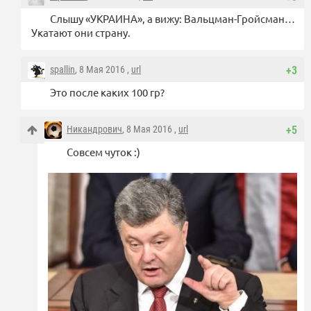
Слышу «УКРАИНА», а вижу: Вальцман-Гройсман…
Укатают они страну.
spallin
, 8 Мая 2016 ,
url
+3
Это после каких 100 гр?
Никандрович
, 8 Мая 2016 ,
url
+5
Совсем чуток :)