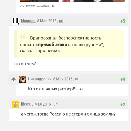
источник: bloknot.ru
blogman
, 8 Мая 2016 ,
url
+5
Враг осознал бесперспективность
попыток
прямой атаки
на наши рубежи", —
сказал Порошенко.
это он чем?
Никандрович
, 8 Мая 2016 ,
url
+9
Кто их пьяных разберёт то
lifeos
, 8 Мая 2016 ,
url
+2
а чегож тогда Россию не стерли с лица земли?