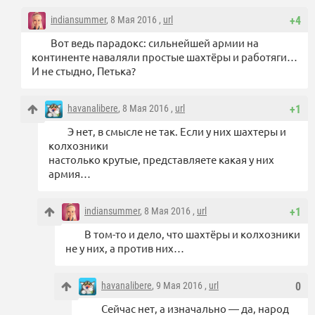
indiansummer
, 8 Мая 2016 ,
url
+4
Вот ведь парадокс: сильнейшей армии на
континенте наваляли простые шахтёры и работяги…
И не стыдно, Петька?
havanalibere
, 8 Мая 2016 ,
url
+1
Э нет, в смысле не так. Если у них шахтеры и
колхозники
настолько крутые, представляете какая у них
армия…
indiansummer
, 8 Мая 2016 ,
url
+1
В том-то и дело, что шахтёры и колхозники
не у них, а против них…
havanalibere
, 9 Мая 2016 ,
url
0
Сейчас нет, а изначально — да, народ