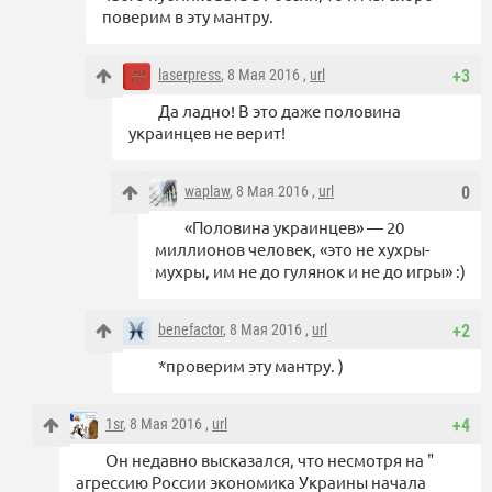
поверим в эту мантру.
laserpress
, 8 Мая 2016 ,
url
+3
Да ладно! В это даже половина
украинцев не верит!
waplaw
, 8 Мая 2016 ,
url
0
«Половина украинцев» — 20
миллионов человек, «это не хухры-
мухры, им не до гулянок и не до игры» :)
benefactor
, 8 Мая 2016 ,
url
+2
*проверим эту мантру. )
1sr
, 8 Мая 2016 ,
url
+4
Он недавно высказался, что несмотря на "
агрессию России экономика Украины начала