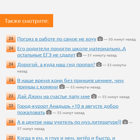
Также смотрите:
Погряз в работе по самое не хочу
24
— 50 минут назад
Его родители помогли школе материально..А
24
остальные ЕГЭ не сдадут
— 51 минуту назад
Дорогой, а куда наш гид пропал?
24
— 53 минуты
назад
В наше время кони без принцев ценнее, чем
24
принцы с конями
— 53 минуты назад
Дай Джим на счастье лапу мне
23
— 55 минут назад
Город-курорт Анадырь +10 в августе добро
23
пожаловать
— 55 минут назад
А в центре наш учитель по муз.литературе))
24
—
57 минут назад
Когда я ем, я глух и нем, хитёр и быстр, и
22