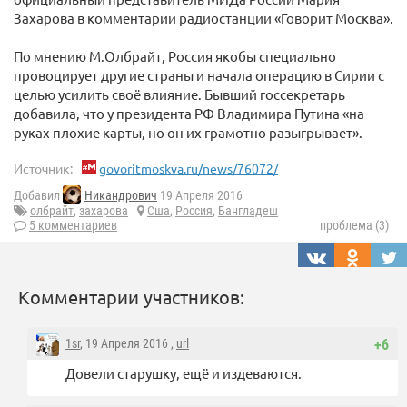
Захарова в комментарии радиостанции «Говорит Москва».
По мнению М.Олбрайт, Россия якобы специально
провоцирует другие страны и начала операцию в Сирии с
целью усилить своё влияние. Бывший госсекретарь
добавила, что у президента РФ Владимира Путина «на
руках плохие карты, но он их грамотно разыгрывает».
Источник:
govoritmoskva.ru/news/76072/
Добавил
Никандрович
19 Апреля 2016
олбрайт
,
захарова
Сша
,
Россия
,
Бангладеш
5 комментариев
проблема (3)
Комментарии участников:
1sr
, 19 Апреля 2016 ,
url
+6
Довели старушку, ещё и издеваются.