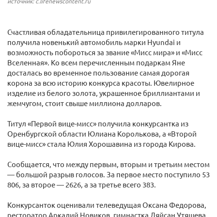
источник: c.lifenewscontent.ru
Счастливая обладательница привилегированного титула
получила новенький автомобиль марки Hyundai и
возможность побороться за звание «Мисс мира» и «Мисс
Вселенная». Ко всем перечисленным подаркам Яне
досталась во временное пользование самая дорогая
корона за всю историю конкурса красоты. Ювелирное
изделие из белого золота, украшенное бриллиантами и
жемчугом, стоит свыше миллиона долларов.
Титул «Первой вице-мисс» получила конкурсантка из
Оренбургской области Юлиана Королькова, а «Второй
вице-мисс» стала Юлия Хорошавина из города Кирова.
Сообщается, что между первым, вторым и третьим местом
— большой разрыв голосов. За первое место поступило 53
806, за второе — 2626, а за третье всего 383.
Конкурсанток оценивали телеведущая Оксана Федорова,
ресторатор Аркадий Новиков, гимнастка Ляйсан Утяшева,