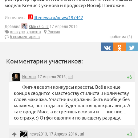
модель Ксения Сухинова и продюсер Иосиф Пригожин.
Источник:
lifenews.ru/news/197442
Добавил
Юлька с н2
17 Апреля 2016
конкурс
,
красота
Россия
6 комментариев
проблема (6)
Комментарии участников:
Игемон
, 17 Апреля 2016 ,
url
+6
Фигня все эти конкурсы красоты. Всё в конце
концов сводится к мастерству стилиста и количеству
слоёв макияжа. Участницы должны быть вообще без
макияжа, вот тогда это будет настоящая красавица. А
так: вроде Мисс, а встретишь в жизни и — пис-пис…
со страху. :) Отфотошопили по высшему разряду.
news2013
, 17 Апреля 2016 ,
url
+3