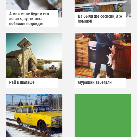
А может не будем его
Да были же сосиски, я ж
ловить, пусть тока
помню!!
поближе подойдет
Рай в шалаше
Мурашки забегали