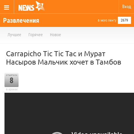
Вход
Развлечения
в мою ленту
2679
Лучшее
Горячее
Новое
Carrapicho Tic Tic Tac и Мурат
Насыров Мальчик хочет в Тамбов
отметили
8
в архиве