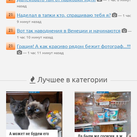
назад
Наделал в тапки кто, спрашиваю тебя я?
21
— 1 час
9 минут назад
Вот так наводнения в Венеции и начинаются
21
—
1 час 10 минут назад
Грация! А как красиво рядом бежит фотограф...!!!
21
— 1 час 11 минут назад
Лучшее в категории
А может не будем его
Да были же сосиски, я ж