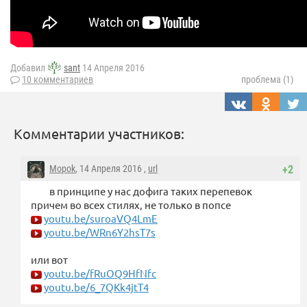
Добавил
sant
14 Апреля 2016
10 комментариев
проблема (1)
Комментарии участников:
Mopok
, 14 Апреля 2016 ,
url
+2
в принципе у нас дофига таких перепевок
причем во всех стилях, не только в попсе
youtu.be/suroaVQ4LmE
youtu.be/WRn6Y2hsT7s
или вот
youtu.be/fRuOQ9HfNfc
youtu.be/6_7QKk4jtT4