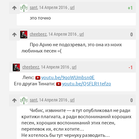
sant
, 14 Апреля 2016 ,
url
+1
это точно
cheebeez
, 14 Апреля 2016 ,
url
0
Про Арию не подозревал, это она из моих
любимых песен =(
cheebeez
, 14 Апреля 2016 ,
url
-1
Лепс:
youtu.be/9qoWUmbsn0E
Его друган Тимати:
youtu.be/Q5FLR11efzo
sant
, 14 Апреля 2016 ,
url
0
Чибис, извините — я тут опубликовал не ради
критики плагиата, а ради воспоминаний хороших
песен, хороших воспоминаний этих песен,
перепевок их, если хотите…
Не хотелось бы тут чернуху разводить…