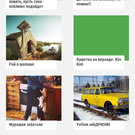
ловить, пусть тока
помню!!
поближе подойдет
Кушетка на веранде. Кос
Рай в шалаше
Коб
Мурашки забегали
Yellow subДРИЗИН