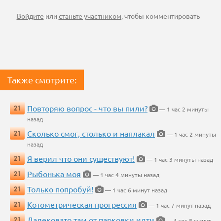
Войдите
или
станьте участником
, чтобы комментировать
Также смотрите:
Повторяю вопрос - что вы пили?
21
— 1 час 2 минуты
назад
Сколько смог, столько и наплакал
21
— 1 час 2 минуты
назад
Я верил что они существуют!
21
— 1 час 3 минуты назад
Рыбонька моя
21
— 1 час 4 минуты назад
Только попробуй!
21
— 1 час 6 минут назад
Котометрическая прогрессия
21
— 1 час 7 минут назад
Далековато там от парковки идти
21
— 1 час 8 минут