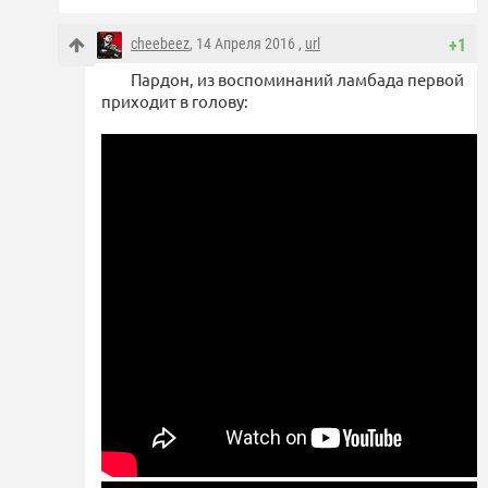
cheebeez
, 14 Апреля 2016 ,
url
+1
Пардон, из воспоминаний ламбада первой
приходит в голову: