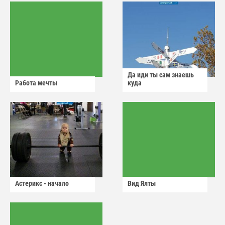
Да иди ты сам знаешь
Работа мечты
куда
Астерикс - начало
Вид Ялты