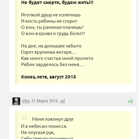
Не будет смерти, будем жить!!!
Иголкой душу не излечишь
И кисть рябины не сгорит
О ком, ты раненая плачешь?
О ком в крови и грудь болит?
На дне, на донышке забыто
Горит крупинка янтаря…
Как много счастья мной пролито
Рябин зарделось без меня…
Конец лета, август 2015
efys
, 31 Марта 2016 ,
url
+2
Меня покинул друг
И к небесам понесся,
Не опуская рук,
Себе твержу прорвемся.