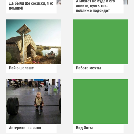
А может не будем его
Да были же сосиски, я ж
ловить, пусть тока
помню!!
поближе подойдет
Рай в шалаше
Работа мечты
Астерикс - начало
Вид Ялты