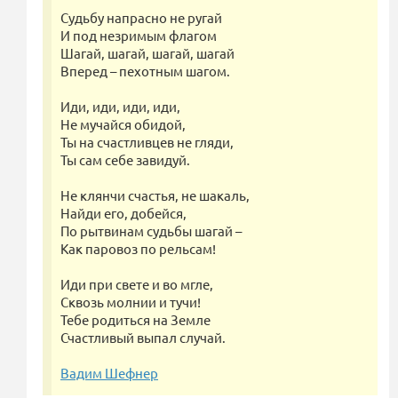
Судьбу напрасно не ругай
И под незримым флагом
Шагай, шагай, шагай, шагай
Вперед – пехотным шагом.
Иди, иди, иди, иди,
Не мучайся обидой,
Ты на счастливцев не гляди,
Ты сам себе завидуй.
Не клянчи счастья, не шакаль,
Найди его, добейся,
По рытвинам судьбы шагай –
Как паровоз по рельсам!
Иди при свете и во мгле,
Сквозь молнии и тучи!
Тебе родиться на Земле
Счастливый выпал случай.
Вадим Шефнер