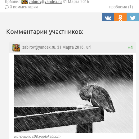
Добавил
zabirov@yandex.ru
31 Марта 2016
3 комментария
проблема (1)
Комментарии участников:
zabirov@yandex.ru
, 31 Марта 2016 ,
url
+4
источник: s00.yaplakal.com