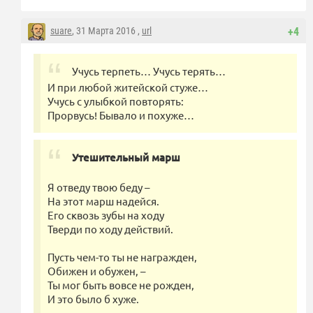
suare
, 31 Марта 2016 ,
url
+4
Учусь терпеть… Учусь терять…
И при любой житейской стуже…
Учусь с улыбкой повторять:
Прорвусь! Бывало и похуже…
Утешительный марш
Я отведу твою беду –
На этот марш надейся.
Его сквозь зубы на ходу
Тверди по ходу действий.
Пусть чем-то ты не награжден,
Обижен и обужен, –
Ты мог быть вовсе не рожден,
И это было б хуже.