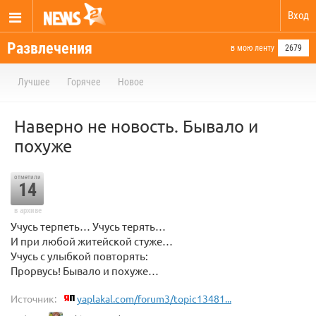
Вход
Развлечения
в мою ленту
2679
Лучшее
Горячее
Новое
Наверно не новость. Бывало и
похуже
отметили
14
в архиве
Учусь терпеть… Учусь терять…
И при любой житейской стуже…
Учусь с улыбкой повторять:
Прорвусь! Бывало и похуже…
Источник:
yaplakal.com/forum3/topic13481...