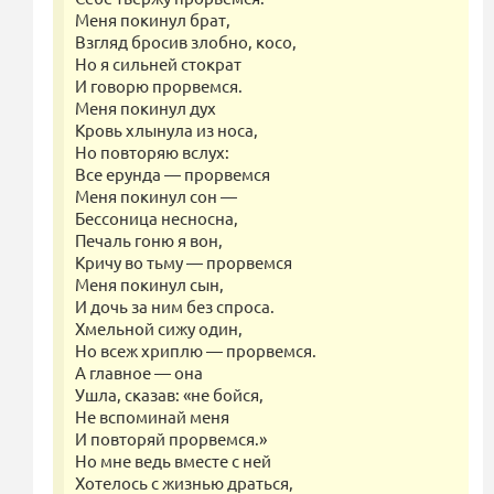
Меня покинул брат,
Взгляд бросив злобно, косо,
Но я сильней стократ
И говорю прорвемся.
Меня покинул дух
Кровь хлынула из носа,
Но повторяю вслух:
Все ерунда — прорвемся
Меня покинул сон —
Бессоница несносна,
Печаль гоню я вон,
Кричу во тьму — прорвемся
Меня покинул сын,
И дочь за ним без спроса.
Хмельной сижу один,
Но всеж хриплю — прорвемся.
А главное — она
Ушла, сказав: «не бойся,
Не вспоминай меня
И повторяй прорвемся.»
Но мне ведь вместе с ней
Хотелось с жизнью драться,