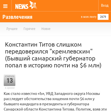
Вход
Развлечения
в мою ленту
2679
Лучшее
Горячее
Новое
Константин Титов слишком
передоверился "кремлевским"
(Бывший самарский губернатор
попал в историю почти на $6 млн)
отметили
13
в архиве
Как стало известно «Ъ», УВД Западного округа Москвы
расследует обстоятельства хищения почти $6 млн у
бывшего кандидата в президенты и губернатора
Самарской области Константина Титова. Политик, взяв эти