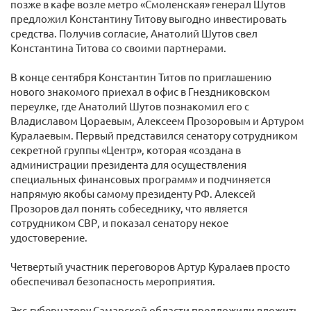
позже в кафе возле метро «Смоленская» генерал Шутов
предложил Константину Титову выгодно инвестировать
средства. Получив согласие, Анатолий Шутов свел
Константина Титова со своими партнерами.
В конце сентября Константин Титов по приглашению
нового знакомого приехал в офис в Гнездниковском
переулке, где Анатолий Шутов познакомил его с
Владиславом Цораевым, Алексеем Прозоровым и Артуром
Куралаевым. Первый представился сенатору сотрудником
секретной группы «Центр», которая «создана в
администрации президента для осуществления
специальных финансовых программ» и подчиняется
напрямую якобы самому президенту РФ. Алексей
Прозоров дал понять собеседнику, что является
сотрудником СВР, и показал сенатору некое
удостоверение.
Четвертый участник переговоров Артур Куралаев просто
обеспечивал безопасность мероприятия.
Экс-губернатору Самарской области предложили вложить