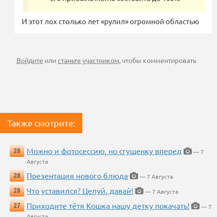
И этот лох столько лет «рулил» огромной областью
Войдите
или
станьте участником
, чтобы комментировать
Также смотрите:
Можно и фотосессию, но сгущенку вперед
28
— 7
Августа
Презентация нового блюда
28
— 7 Августа
Что уставился? Целуй, давай!
28
— 7 Августа
Приходите тётя Кошка нашу детку покачать!
27
— 7
Августа