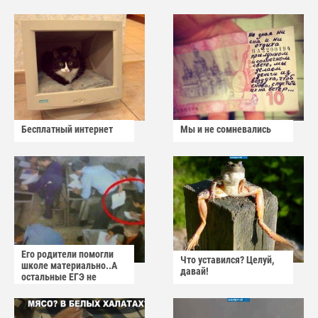
Бесплатный интернет
Мы и не сомневались
Его родители помогли
Что уставился? Целуй,
школе материально..А
давай!
остальные ЕГЭ не
сдадут