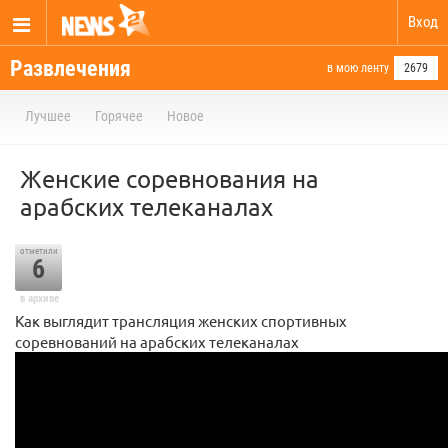
Вход
Развлечения
в мою ленту
2679
Лучшее
Горячее
Новое
Женские соревнования на
арабских телеканалах
отметили
6
в архиве
Как выглядит трансляция женских спортивных
соревнований на арабских телеканалах