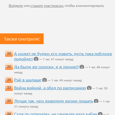
Войдите
или
станьте участником
, чтобы комментировать
Также смотрите:
А может не будем его ловить, пусть тока поближе
24
подойдет
— 1 час 47 минут назад
Да были же сосиски, я ж помню!!
24
— 1 час 48 минут
назад
Рай в шалаше
24
— 1 час 49 минут назад
Война войной, а обед по расписанию
23
— 1 час 50
минут назад
Лучше так, чем животину жизни лишать
24
— 1 час
51 минуту назад
Судя по отпечатку, на самокате ехал кабан
24
— 1