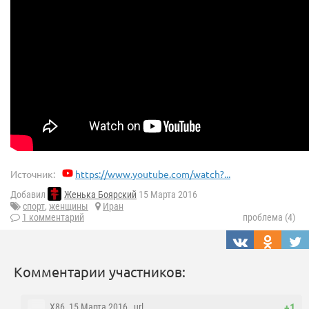
Источник:
https://www.youtube.com/watch?...
Добавил
Женька Боярский
15 Марта 2016
спорт
,
женщины
Иран
1 комментарий
проблема (4)
Комментарии участников:
X86
, 15 Марта 2016 ,
url
+1